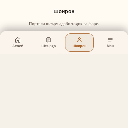
Шоирон
Портали шеъру адаби тоҷик ва форс.
Асосӣ
Шеърҳо
Шоирон
Ман
Бахшҳо
Асосӣ
Шеърҳо
Шоирон
Дар бораи лоиҳа
Тамос
Дастгирӣ