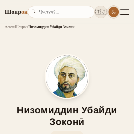
Шоир
он
🇹🇯
🔍
Асосӣ
/
Шоирон
/
Низомиддин Убайди Зоконӣ
Низомиддин Убайди
Зоконӣ