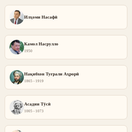
Илҳоми Насафӣ
Камол Насрулло
1950
Нақибхон Туғрали Аҳрорӣ
1865 - 1919
Асадии Тӯсӣ
1005 - 1073