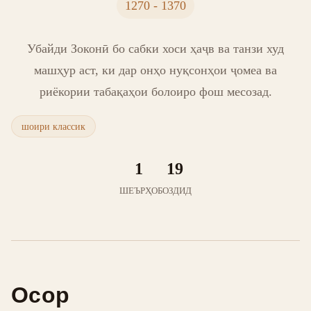
1270 - 1370
Убайди Зоконӣ бо сабки хоси ҳаҷв ва танзи худ
машҳур аст, ки дар онҳо нуқсонҳои ҷомеа ва
риёкории табақаҳои болоиро фош месозад.
шоири классик
1
19
ШЕЪРҲО
БОЗДИД
Осор