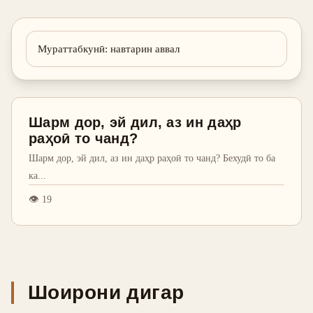
Мураттабкунӣ
:
навтарин аввал
Шарм дор, эй дил, аз ин даҳр
раҳоӣ то чанд?
Шарм дор, эй дил, аз ин даҳр раҳоӣ то чанд? Бехудӣ то ба
ка
...
👁
19
Шоирони дигар