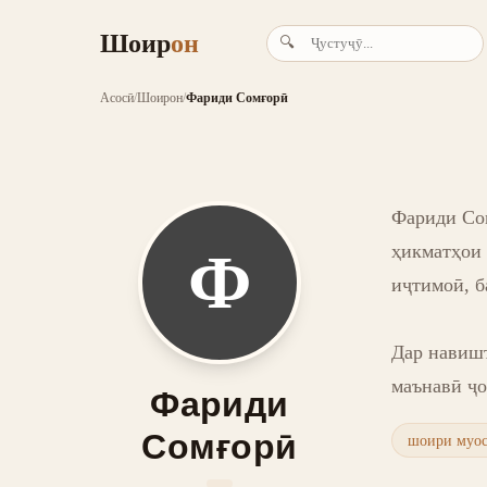
Шоир
он
🔍
Асосӣ
/
Шоирон
/
Фариди Сомғорӣ
Фариди Сом
ҳикматҳои 
Ф
иҷтимоӣ, б
Дар навишт
маънавӣ ҷо
Фариди
Сомғорӣ
шоири муо