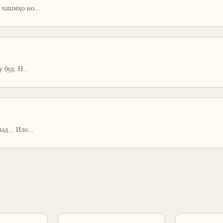
: чашмҳо но
...
у буд. Н
...
ад... Ило
...