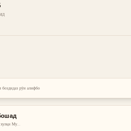
5
ИД
и боздид
аз рӯи алифбо
 бошад
 хулқи Му
...