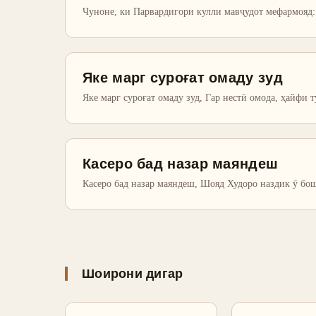
Чуноне, ки Парвардигори кулли мавҷудот мефармояд
Яке марг суроғат омаду зуд
Яке марг суроғат омаду зуд, Гар нестӣ омода, ҳайфи т
Касеро бад назар маяндеш
Касеро бад назар маяндеш, Шояд Худоро наздик ӯ бош
Шоирони дигар