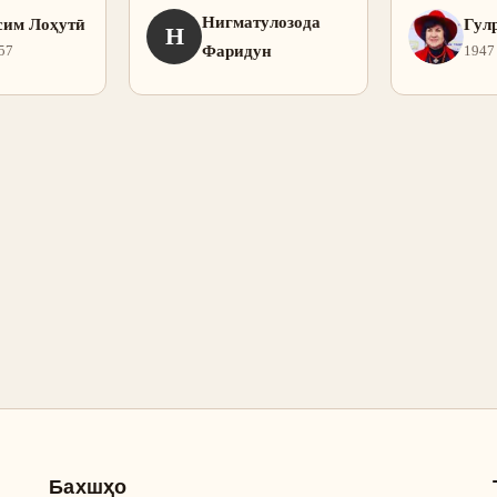
Нигматулозода
сим Лоҳутӣ
Гул
Н
Фаридун
57
1947
Бахшҳо