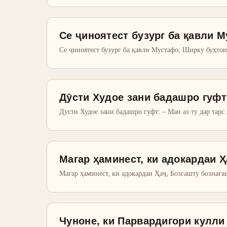
Се ҷиноятест бузург ба қавли 
Се ҷиноятест бузург ба қавли Мустафо, Ширку буҳтон
Дӯсти Худое зани бадашро гуфт
Дусти Худое зани бадашро гуфт: – Ман аз ту дар тарс 
Магар ҳаминест, ки адокардаи Ҳ
Магар ҳаминест, ки адокардаи Ҳаҷ, Бозгашту бознага
Чуноне, ки Парвардигори кулл