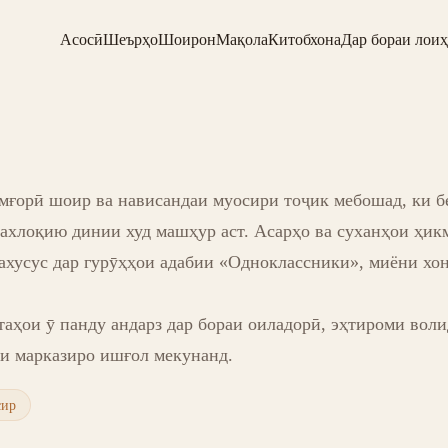
Асосӣ
Шеърҳо
Шоирон
Мақола
Китобхона
Дар бораи лоиҳ
ғорӣ шоир ва нависандаи муосири тоҷик мебошад, ки б
ахлоқию динии худ машҳур аст. Асарҳо ва суханҳои ҳик
ахусус дар гурӯҳҳои адабии «Одноклассники», миёни хон
аҳои ӯ панду андарз дар бораи оиладорӣ, эҳтироми воли
и марказиро ишғол мекунанд.
сир