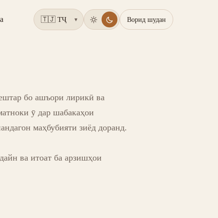
а
Ворид шудан
▾
ештар бо ашъори лирикӣ ва
матноки ӯ дар шабакаҳои
андагон маҳбубияти зиёд доранд.
дайн ва итоат ба арзишҳои