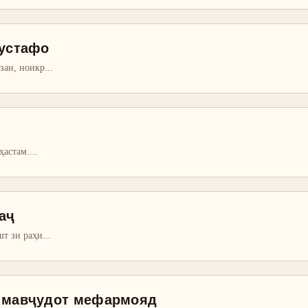
Мустафо
зан, ноикр
...
ҳастам.
...
аҷ
шт зи раҳи
...
и мавҷудот мефармояд