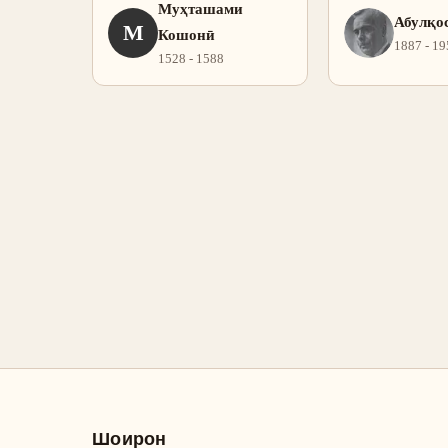
Муҳташами
Абулқо
М
Кошонӣ
1887 - 19
1528 - 1588
Шоирон