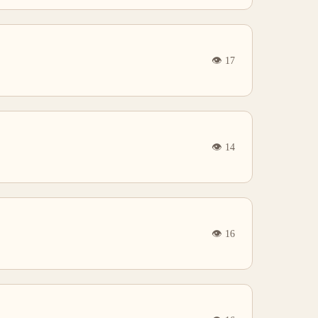
👁
17
👁
14
👁
16