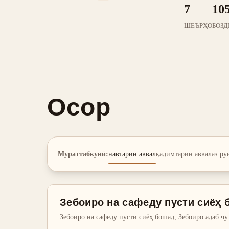
7
10
ШЕЪРҲО
БОЗД
Осор
Мураттабкунӣ
:
навтарин аввал
қадимтарин аввал
аз рӯ
Зебоиро на сафеду пусти сиёҳ
Зебоиро на сафеду пусти сиёҳ бошад, Зебоиро адаб чу