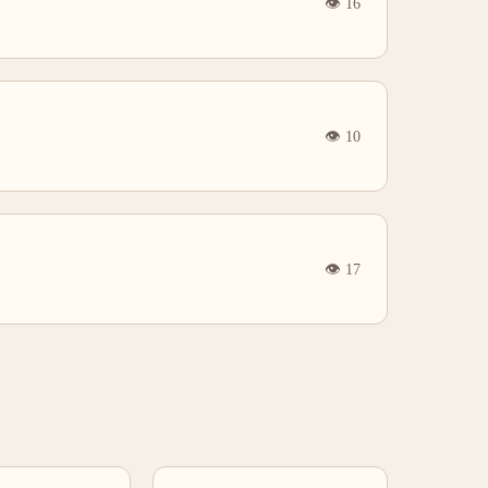
👁
16
👁
10
👁
17