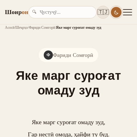
Шоир
он
🇹🇯
🔍
Асосӣ
/
Шеърҳо
/
Фариди Сомғорӣ
/
Яке марг суроғат омаду зуд
Фариди Сомғорӣ
Ф
Яке марг суроғат
омаду зуд
Яке марг суроғат омаду зуд,

Гар нестӣ омода, ҳайфи ту буд.
