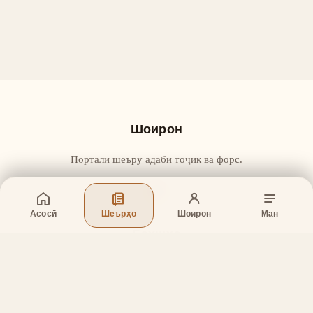
Шоирон
Портали шеъру адаби тоҷик ва форс.
Асосӣ
Шеърҳо
Шоирон
Ман
Бахшҳо
Асосӣ
Шеърҳо