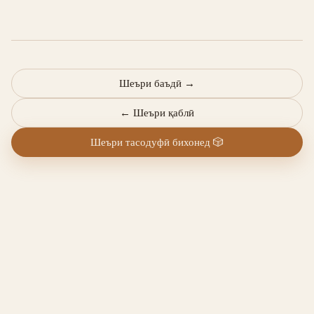
Шеъри баъдӣ
→
←
Шеъри қаблӣ
Шеъри тасодуфӣ бихонед
🎲