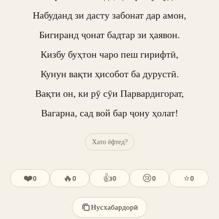
Набуданд зи дасту забонат дар амон,

Бигиранд ҷонат бадтар зи ҳаявон.

Кизбу буҳтон чаро пеш гирифтӣ,

Кунун вақти ҳисобот ба дурустӣ.

Вақти он, ки рӯ сӯи Парвардигорат,

Вагарна, сад вой бар ҷону ҳолат!
Хато ёфтед?
❤️
🔥
👍
😢
⭐
0
0
0
0
0
Нусхабардорӣ