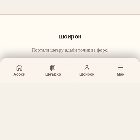
Шоирон
Портали шеъру адаби тоҷик ва форс.
Асосӣ
Шеърҳо
Шоирон
Ман
Бахшҳо
Асосӣ
Шеърҳо
Шоирон
Дар бораи лоиҳа