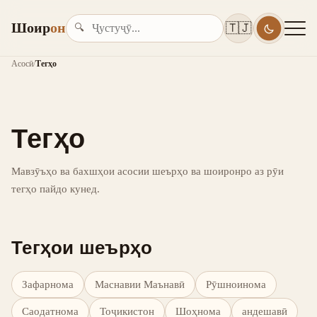
Шоир
он
🇹🇯
🔍
Асосӣ
/
Тегҳо
Тегҳо
Мавзӯъҳо ва бахшҳои асосии шеърҳо ва шоиронро аз рӯи
тегҳо пайдо кунед.
Тегҳои шеърҳо
Зафарнома
Маснавии Маънавӣ
Рӯшноинома
Саодатнома
Тоҷикистон
Шоҳнома
андешавӣ