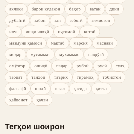
ахлоқӣ
барои кӯдакон
баҳор
ватан
динӣ
дубайтӣ
забон
зан
зебогӣ
зимистон
илм
ишқи илоҳӣ
иҷтимоӣ
китоб
мазмуни ҳамосӣ
мактаб
марсия
маснавӣ
модар
мусаммат
мухаммас
наврӯзӣ
омӯзгор
ошиқӣ
падар
рубоӣ
русӣ
сулҳ
табиат
танҳоӣ
таърих
тирамоҳ
тобистон
фалсафӣ
шодӣ
ғазал
қасида
қитъа
ҳайвонот
ҳаҷвӣ
Тегҳои шоирон