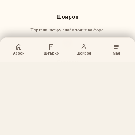
Шоирон
Портали шеъру адаби тоҷик ва форс.
Асосӣ
Шеърҳо
Шоирон
Ман
Бахшҳо
Асосӣ
Шеърҳо
Шоирон
Дар бораи лоиҳа
Тамос
Дастгирӣ