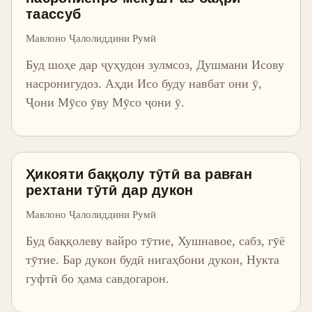
таассуб
Мавлоно Ҷалолиддини Румӣ
Буд шоҳе дар ҷуҳудон зулмсоз, Душмани Исову
насронигудоз. Аҳди Исо буду навбат они ӯ,
Ҷони Мӯсо ӯву Мӯсо ҷони ӯ.
Ҳикояти баққолу тӯтӣ ва равған
рехтани тӯтӣ дар дукон
Мавлоно Ҷалолиддини Румӣ
Буд баққолеву вайро тӯтие, Хушнавое, сабз, гӯё
тӯтие. Бар дукон будӣ нигаҳбони дукон, Нукта
гуфтӣ бо ҳама савдогарон.