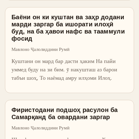
Баёни он ки куштан ва заҳр додани
марди заргар ба ишорати илоҳӣ
буд, на ба ҳавои нафс ва тааммули
фосид
Мавлоно Ҷалолиддини Румӣ
Куштани он мард бар дасти ҳаким На пайи
уммед буду на зи бим. ӯ накушташ аз барои
табъи шоҳ, То наёмад амру илҳоми Илоҳ.
Фиристодани подшоҳ расулон ба
Самарқанд ба овардани заргар
Мавлоно Ҷалолиддини Румӣ