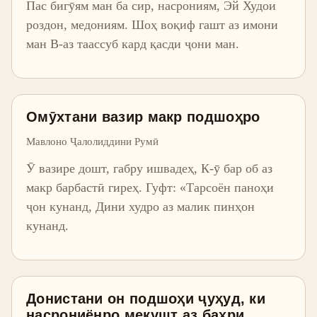
Пас бигӯям ман ба сир, насрониям, Эй Худои
роздон, медониям. Шоҳ воқиф гашт аз имони
ман В-аз таассуб кард қасди ҷони ман.
Омӯхтани вазир макр подшоҳро
Мавлоно Ҷалолиддини Румӣ
Ӯ вазире дошт, габру ишвадеҳ, К-ӯ бар об аз
макр барбастӣ гиреҳ. Гуфт: «Тарсоён паноҳи
ҷон кунанд, Дини худро аз малик пинҳон
кунанд.
Донистани он подшоҳи ҷуҳуд, ки
насрониёнро мекушт аз баҳри