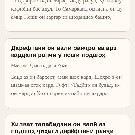
Шаҳ фиристод он тараф як-ду расул, Ҳозиқону
кофиёни бас адул. То Самарқанд омаданд он ду
амир Пеши он заргар зи шоҳаншаҳ башир,
Дарёфтани он валӣ ранҷро ва арз
кардани ранҷи ӯ пеши подшоҳ
Мавлоно Ҷалолиддини Румӣ
Баъд аз он бархост, азми шоҳ кард, Шоҳро з-он
шаммае огоҳ кард. Гуфт: «Тадбир он бувад, к-
он мардро Ҳозир орем аз пайи ин дардро.
Хилват талабидани он валӣ аз
подшоҳ ҷиҳати дарёфтани ранҷи