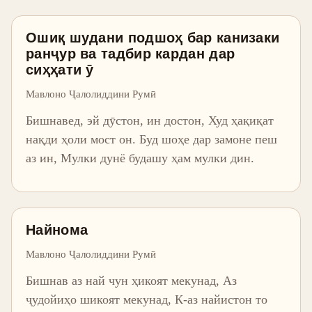
Ошиқ шудани подшоҳ бар канизаки
ранҷур ва тадбир кардан дар
сиҳҳати ӯ
Мавлоно Ҷалолиддини Румӣ
Бишнавед, эй дӯстон, ин достон, Худ ҳақиқат
нақди ҳоли мост он. Буд шоҳе дар замоне пеш
аз ин, Мулки дунё будашу ҳам мулки дин.
Найнома
Мавлоно Ҷалолиддини Румӣ
Бишнав аз най чун ҳикоят мекунад, Аз
ҷудойиҳо шикоят мекунад, К-аз найистон то