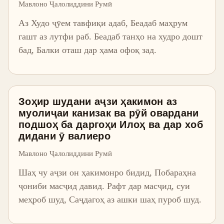
Мавлоно Ҷалолиддини Румӣ
Аз Худо ҷӯем тавфиқи адаб, Беадаб маҳрум
гашт аз лутфи раб. Беадаб танҳо на худро дошт
бад, Балки оташ дар ҳама офоқ зад.
Зоҳир шудани аҷзи ҳакимон аз
муолиҷаи канизак ва рӯй овардани
подшоҳ ба даргоҳи Илоҳ ва дар хоб
дидани ӯ валиеро
Мавлоно Ҷалолиддини Румӣ
Шаҳ чу аҷзи он ҳакимонро бидид, Побараҳна
ҷониби масҷид давид. Рафт дар масҷид, суи
меҳроб шуд, Саҷдагоҳ аз ашки шаҳ пуроб шуд.