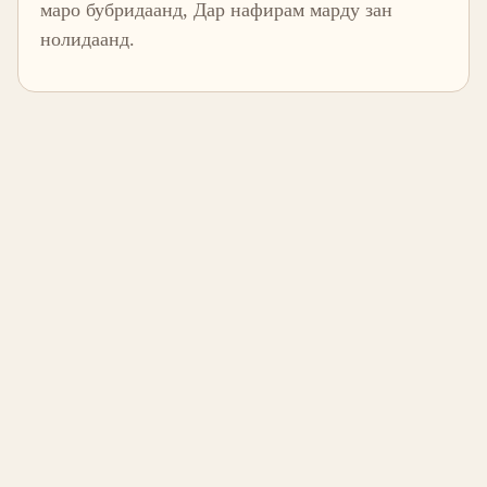
маро бубридаанд, Дар нафирам марду зан
нолидаанд.