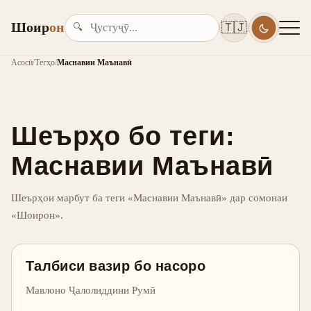
Шоир
он
🇹🇯
🔍
Асосӣ
/
Тегҳо
/
Маснавии Маънавӣ
Шеърҳо бо теги:
Маснавии Маънавӣ
Шеърҳои марбут ба теги «Маснавии Маънавӣ» дар сомонаи
«Шоирон».
Талбиси вазир бо насоро
Мавлоно Ҷалолиддини Румӣ