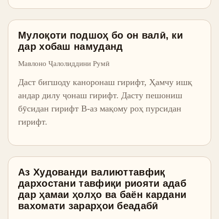
Мулоқоти подшоҳ бо он валӣ, ки
дар хобаш намуданд
Мавлоно Ҷалолиддини Румӣ
Даст бигшоду каноронаш гирифт, Ҳамчу ишқ
андар дилу ҷонаш гирифт. Дасту пешониш
бӯсидан гирифт В-аз мақому роҳ пурсидан
гирифт.
Аз Худованди валиюттавфиқ
дархостани тавфиқи риояти адаб
дар ҳамаи ҳолҳо ва баён кардани
вахомати зарарҳои беадабӣ