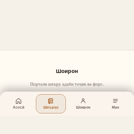
Шоирон
Портали шеъру адаби тоҷик ва форс.
Асосӣ
Шеърҳо
Шоирон
Ман
Бахшҳо
Асосӣ