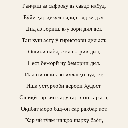
Ранҷаш аз сафрову аз савдо набуд,

Бӯйи ҳар ҳезум падид ояд зи дуд.

Дид аз зориш, к-ӯ зори дил аст,

Тан хуш асту ӯ гирифтори дил аст.

Ошиқӣ пайдост аз зории дил,

Нест беморӣ чу бемории дил.

Иллати ошиқ зи иллатҳо ҷудост,

Ишқ устурлоби асрори Худост.

Ошиқӣ гар зин сару гар з-он сар аст,

Оқибат моро бад-он сар раҳбар аст.

Ҳар чӣ гӯям ишқро шарҳу баён,
