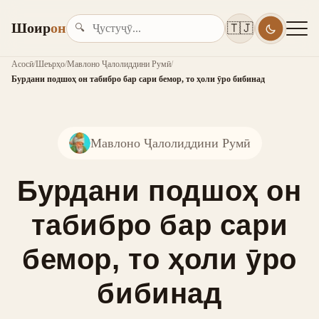
Шоир
он
🇹🇯
🔍
Асосӣ
/
Шеърҳо
/
Мавлоно Ҷалолиддини Румӣ
/
Бурдани подшоҳ он табибро бар сари бемор, то ҳоли ӯро бибинад
Мавлоно Ҷалолиддини Румӣ
Бурдани подшоҳ он
табибро бар сари
бемор, то ҳоли ӯро
бибинад