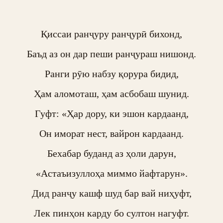
Қиссаи ранҷуру ранҷурӣ бихонд,

Баъд аз он дар пеши ранҷураш нишонд.

Ранги рӯю набзу қорура бидид,

Ҳам аломоташ, ҳам асбобаш шунид.

Гуфт: «Ҳар дору, ки эшон кардаанд,

Он иморат нест, вайрон кардаанд.

Бехабар буданд аз ҳоли дарун,

«Астаъизуллоҳа миммо йафтарун».

Дид ранҷу кашф шуд бар вай ниҳуфт,

Лек пинҳон карду бо султон нагуфт.
