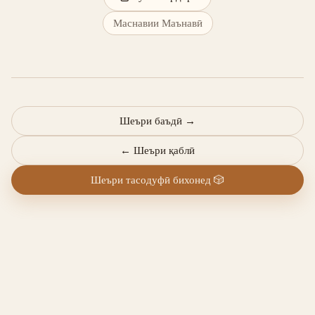
Маснавии Маънавӣ
Шеъри баъдӣ
→
←
Шеъри қаблӣ
Шеъри тасодуфӣ бихонед
🎲