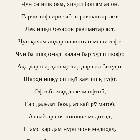
Чун ба ишқ оям, хиҷил бошам аз он.

Гарчи тафсири забон равшангар аст,

Лек ишқи безабон равшантар аст.

Чун қалам андар навиштан мешитофт,

Чун ба ишқ омад, қалам бар худ шикофт.

Ақл дар шарҳаш чу хар дар гил бихуфт,

Шарҳи ишқу ошиқӣ ҳам ишқ гуфт.

Офтоб омад далели офтоб,

Гар далелат бояд, аз вай рӯ матоб.

Аз вай ар соя нишоне медиҳад,

Шамс ҳар дам нури ҷоне медиҳад.
