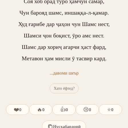
Соя хоб орад туро ҳамчун самар,

Чун барояд шамс, иншаққа-л-қамар.

Худ ғарибе дар ҷаҳон чун Шамс нест,

Шамси ҷон боқист, ӯро амс нест.

Шамс дар хориҷ агарчи ҳаст фард,

Метавон ҳам мисли ӯ тасвир кард.
...давоми шеър
Хато ёфтед?
❤️
🔥
👍
😢
⭐
0
0
0
0
0
Нусхабардорӣ