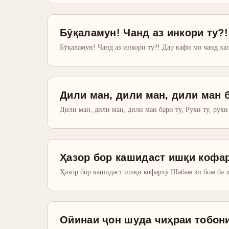
Бӯқаламун! Чанд аз инкори ту?!
Бӯқаламун! Чанд аз инкори ту?! Дар кафи мо чанд хал
Дили ман, дили ман, дили ман 
Дили ман, дили ман, дили ман бари ту, Рухи ту, рухи
Ҳазор бор кашидаст ишқи кофа
Ҳазор бор кашидаст ишқи кофархӯ Шабам зи бом ба ҳ
Ойинаи ҷон шуда чиҳраи тобони