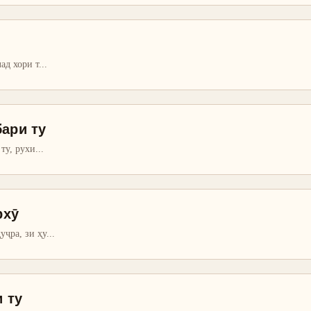
ад хори т
...
бари ту
 ту, рухи
...
рхӯ
уҷра, зи ҳу
...
 ту