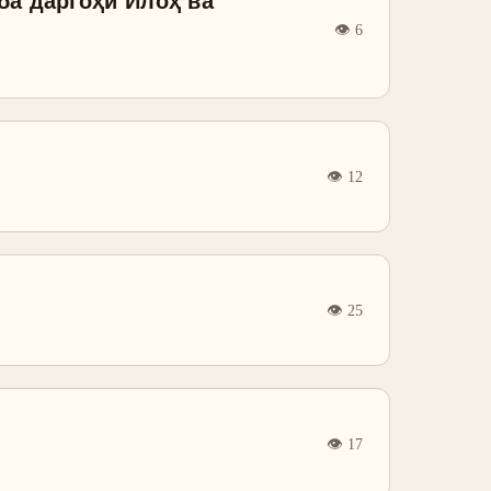
ба даргоҳи Илоҳ ва
👁
6
👁
12
👁
25
👁
17