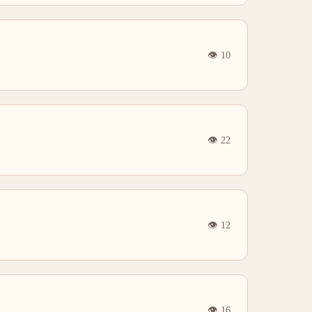
👁
10
👁
22
👁
12
👁
16