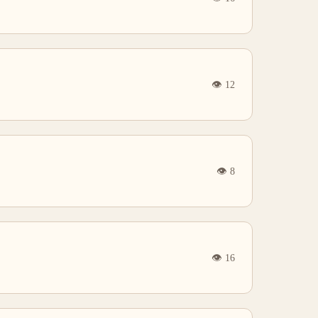
👁
12
👁
8
👁
16