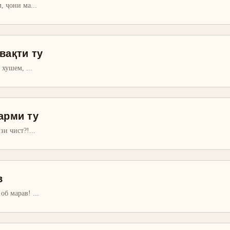
м, ҷони ма
...
вақти ту
с хушем,
...
арми ту
зи чист?!
...
в
 об марав!
...