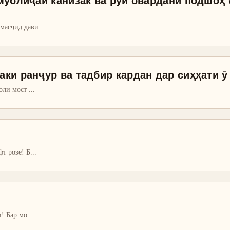
муолиҷаи канизак ва рӯй овардани подшоҳ 
 масҷид дави
...
ки ранҷур ва тадбир кардан дар сиҳҳати ӯ
ҳоли мост
...
фт розе! Б
...
ӣ! Бар мо
...