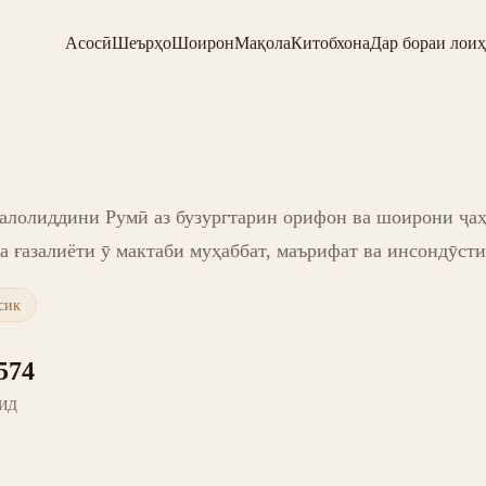
Асосӣ
Шеърҳо
Шоирон
Мақола
Китобхона
Дар бораи лоиҳ
лолиддини Румӣ аз бузургтарин орифон ва шоирони ҷаҳ
а ғазалиёти ӯ мактаби муҳаббат, маърифат ва инсондӯст
сик
574
ИД