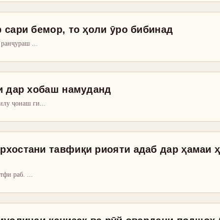
 сари бемор, то ҳоли ӯро бибинад
и ранҷураш
...
и дар хобаш намуданд
илу ҷонаш ги
...
хостани тавфиқи риояти адаб дар ҳамаи ҳ
утфи раб.
...