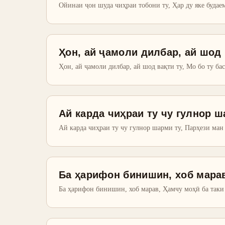
Ойинаи ҷон шуда чиҳраи тобони ту, Ҳар ду яке будае
Ҳон, ай ҷамоли дилбар, ай шод 
Ҳон, ай ҷамоли дилбар, ай шод вақти ту, Мо бо ту ба
Ай карда чиҳраи ту чу гулнор ш
Ай карда чиҳраи ту чу гулнор шарми ту, Парҳези ман 
Ба ҳарифон бинишин, хоб мара
Ба ҳарифон бинишин, хоб марав, Ҳамчу моҳӣ ба таки