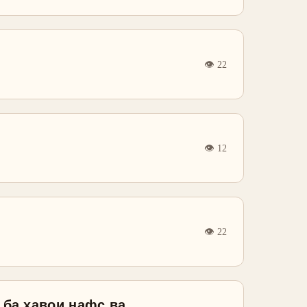
👁
22
👁
12
👁
22
 ба ҳавои нафс ва