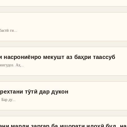
бастӣ ги
...
и насрониёнро мекушт аз баҳри таассуб
нигудоз. Аҳ
...
 рехтани тӯтӣ дар дукон
 Бар ду
...
ани марди заргар ба ишорати илоҳӣ буд, на