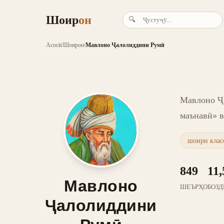
Шоир
он
🔍
Асосӣ
/
Шоирон
/
Мавлоно Ҷалолиддини Румӣ
Мавлоно Ҷа
маънавӣ» в
шоири клас
849
11,
Мавлоно
ШЕЪРҲО
БОЗД
Ҷалолиддини