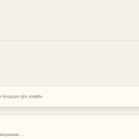
и боздид
аз рӯи алифбо
 медониям.
...