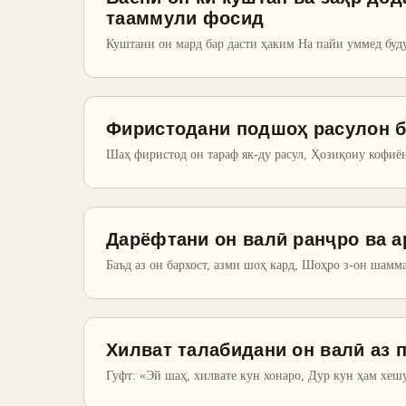
тааммули фосид
Куштани он мард бар дасти ҳаким На пайи уммед буд
Фиристодани подшоҳ расулон б
Шаҳ фиристод он тараф як-ду расул, Ҳозиқону кофиён
Дарёфтани он валӣ ранҷро ва а
Баъд аз он бархост, азми шоҳ кард, Шоҳро з-он шамма
Хилват талабидани он валӣ аз 
Гуфт: «Эй шаҳ, хилвате кун хонаро, Дур кун ҳам хеш