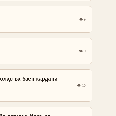
👁
9
👁
9
олҳо ва баён кардани
👁
16