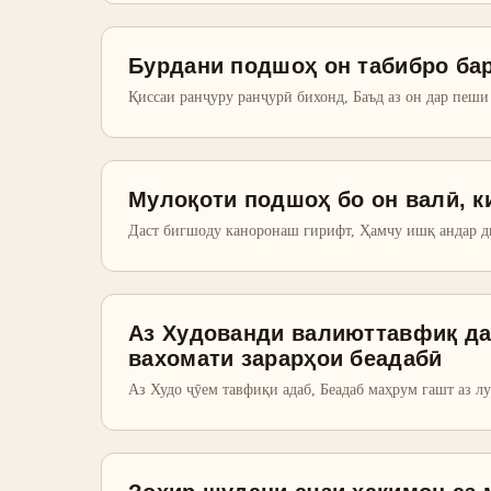
Бурдани подшоҳ он табибро бар
Қиссаи ранҷуру ранҷурӣ бихонд, Баъд аз он дар пеш
Мулоқоти подшоҳ бо он валӣ, к
Даст бигшоду каноронаш гирифт, Ҳамчу ишқ андар д
Аз Худованди валиюттавфиқ дар
вахомати зарарҳои беадабӣ
Аз Худо ҷӯем тавфиқи адаб, Беадаб маҳрум гашт аз л