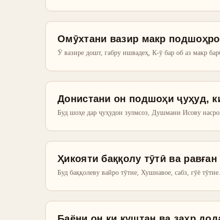
Омӯхтани вазир макр подшоҳро
Ӯ вазире дошт, габру ишвадеҳ, К-ӯ бар об аз макр бар
Донистани он подшоҳи ҷуҳуд, к
Буд шоҳе дар ҷуҳудон зулмсоз, Душмани Исову насро
Ҳикояти баққолу тӯтӣ ва равған
Буд баққолеву вайро тӯтие, Хушнавое, сабз, гӯё тӯтие.
Баёни он ки куштан ва заҳр дод