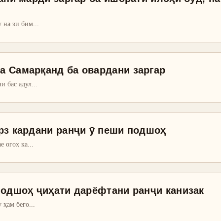
у на зи бим
...
а Самарқанд ба овардани заргар
и бас адул
...
рз кардани ранҷи ӯ пеши подшоҳ
е огоҳ ка
...
подшоҳ ҷиҳати дарёфтани ранҷи канизак
у ҳам бего
...