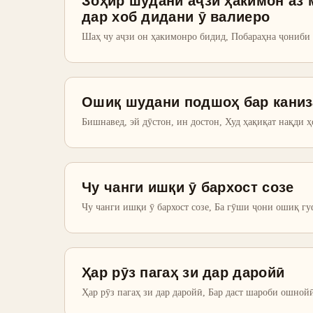
Зоҳир шудани аҷзи ҳакимон аз 
дар хоб дидани ӯ валиеро
Шаҳ чу аҷзи он ҳакимонро бидид, Побараҳна ҷониби
Ошиқ шудани подшоҳ бар каниза
Бишнавед, эй дӯстон, ин достон, Худ ҳақиқат нақди 
Чу чанги ишқи ӯ бархост созе
Чу чанги ишқи ӯ бархост созе, Ба гӯши ҷони ошиқ гу
Ҳар рӯз пагаҳ зи дар даройӣ
Ҳар рӯз пагаҳ зи дар даройӣ, Бар даст шароби ошной