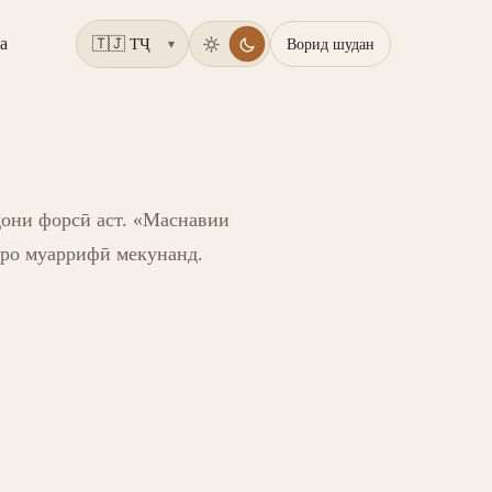
а
Ворид шудан
▾
они форсӣ аст. «Маснавии
иро муаррифӣ мекунанд.