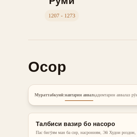
Румӣ
1207 - 1273
Осор
Мураттабкунӣ
:
навтарин аввал
қадимтарин аввал
аз рӯ
Талбиси вазир бо насоро
Пас бигӯям ман ба сир, насрониям, Эй Худои роздон,