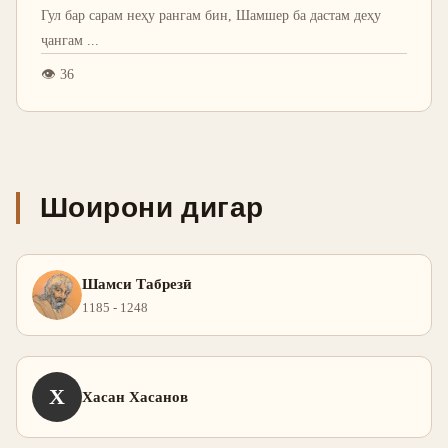
Гул бар сарам неҳу рангам бин, Шамшер ба дастам деҳу
ҷангам
...
👁
36
Шоирони дигар
Шамси Табрезӣ
1185 - 1248
Х
Хасан Хасанов