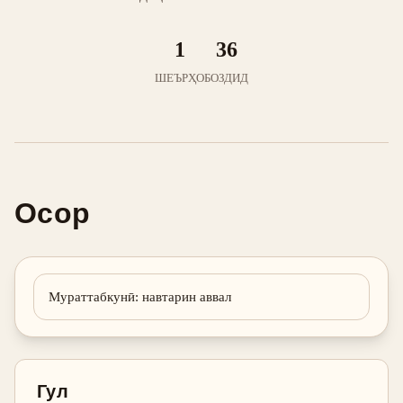
1
36
ШЕЪРҲО
БОЗДИД
Осор
Мураттабкунӣ
:
навтарин аввал
Гул