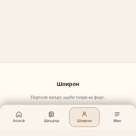
Шоирон
Портали шеъру адаби тоҷик ва форс.
Асосӣ
Шеърҳо
Шоирон
Ман
Бахшҳо