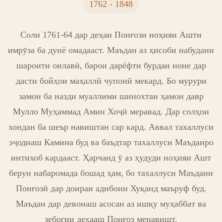
1762 - 1848
Соли 1761-64 дар деҳаи Понғози ноҳияи Ашти
имрӯза ба дунё омадааст. Маъдан аз ҳисоби набудани
шароити оилавӣ, барои дарёфти бурдаи ноне дар
дасти бойҳои маҳаллӣ чупонӣ мекард. Бо мурури
замон ба назди муаллими шинохтаи ҳамон давр
Мулло Муҳаммад Амин Хоҷӣ меравад. Дар солҳои
хондан ба шеър навиштан сар кард. Аввал тахаллуси
эҷодиаш Камина буд ва баъдтар тахаллуси Маъданро
интихоб кардааст. Ҳарчанд ӯ аз ҳудуди ноҳияи Ашт
берун набаромада бошад ҳам, бо тахаллуси Маъдани
Понғозӣ дар доираи адибони Хуқанд маъруф буд.
Маъдан дар девонаш асосан аз ишқу муҳаббат ва
зебогии деҳааш Понғоз менавишт.