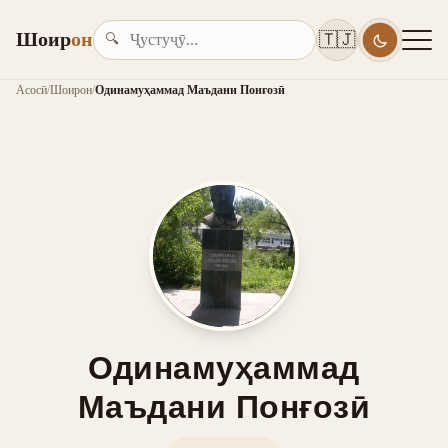
Шоир
он
🇹🇯
🔍
Асосӣ
/
Шоирон
/
Одинамуҳаммад Маъдани Понғозӣ
Одинамуҳаммад
Маъдани Понғозӣ