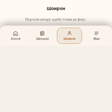
Шоирон
Портали шеъру адаби тоҷик ва форс.
Асосӣ
Шеърҳо
Шоирон
Ман
Бахшҳо
Асосӣ
Шеърҳо
Шоирон
Дар бораи лоиҳа
Тамос
Дастгирӣ