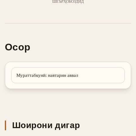
ШЕЪРҲО
БОЗДИД
Осор
Мураттабкунӣ
:
навтарин аввал
Шоирони дигар