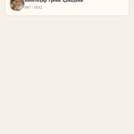
Боботоҳир Урёни Ҳамадонӣ
947 - 1032