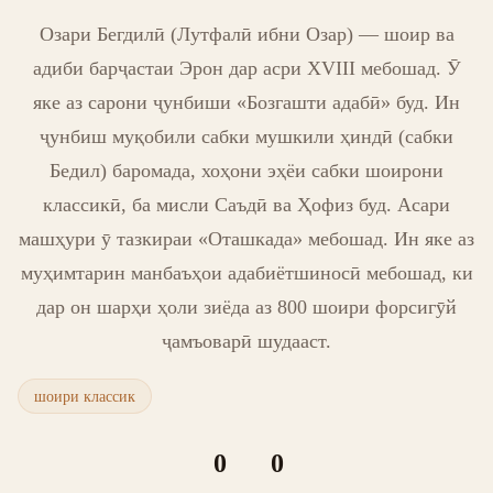
Озари Бегдилӣ (Лутфалӣ ибни Озар) — шоир ва
адиби барҷастаи Эрон дар асри XVIII мебошад. Ӯ
яке аз сарони ҷунбиши «Бозгашти адабӣ» буд. Ин
ҷунбиш муқобили сабки мушкили ҳиндӣ (сабки
Бедил) баромада, хоҳони эҳёи сабки шоирони
классикӣ, ба мисли Саъдӣ ва Ҳофиз буд. Асари
машҳури ӯ тазкираи «Оташкада» мебошад. Ин яке аз
муҳимтарин манбаъҳои адабиётшиносӣ мебошад, ки
дар он шарҳи ҳоли зиёда аз 800 шоири форсигӯй
ҷамъоварӣ шудааст.
шоири классик
0
0