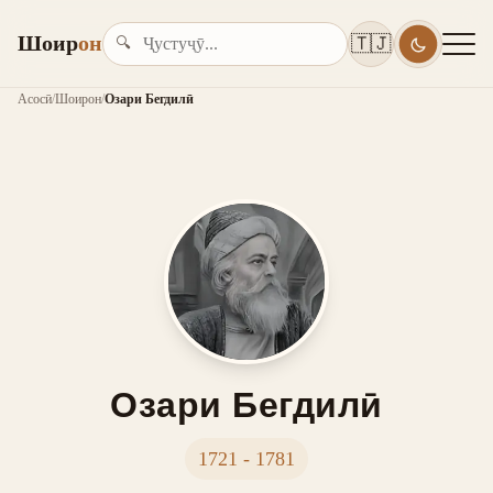
Шоир
он
🇹🇯
🔍
Асосӣ
/
Шоирон
/
Озари Бегдилӣ
Озари Бегдилӣ
1721 - 1781