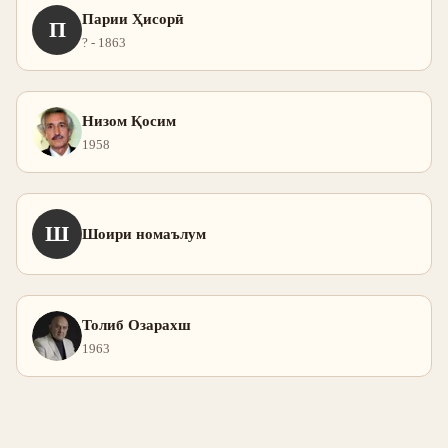
Парии Ҳисорӣ
П
? - 1863
Низом Қосим
1958
Ш
Шоири номаълум
Толиб Озарахш
1963