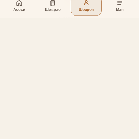
Асосӣ
Шеърҳо
Шоирон
Ман
Бахшҳо
Асосӣ
Шеърҳо
Шоирон
Дар бораи лоиҳа
Тамос
Дастгирӣ
Тамос
Телефон
:
+998 (94) 334-39-57
Telegram:
@muin_gulov