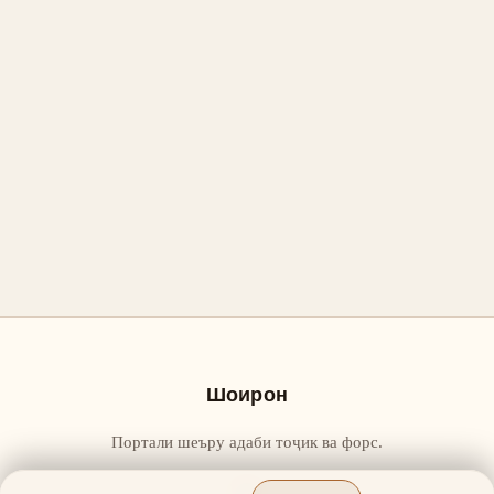
Шоирон
Портали шеъру адаби тоҷик ва форс.