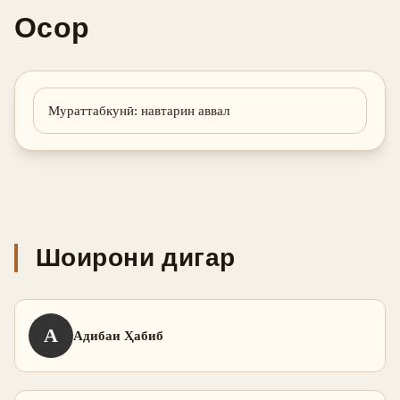
Осор
Мураттабкунӣ
:
навтарин аввал
Шоирони дигар
А
Адибаи Ҳабиб