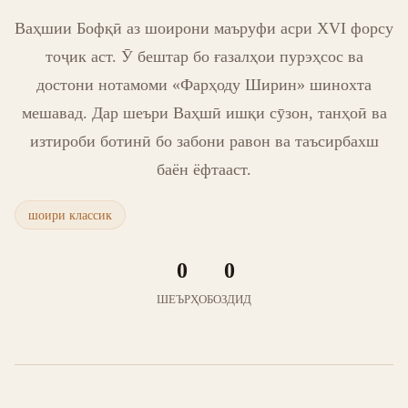
Ваҳшии Бофқӣ аз шоирони маъруфи асри XVI форсу
тоҷик аст. Ӯ бештар бо ғазалҳои пурэҳсос ва
достони нотамоми «Фарҳоду Ширин» шинохта
мешавад. Дар шеъри Ваҳшӣ ишқи сӯзон, танҳоӣ ва
изтироби ботинӣ бо забони равон ва таъсирбахш
баён ёфтааст.
шоири классик
0
0
ШЕЪРҲО
БОЗДИД