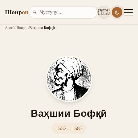
Шоир
он
🇹🇯
🔍
Асосӣ
/
Шоирон
/
Ваҳшии Бофқӣ
Ваҳшии Бофқӣ
1532 - 1583