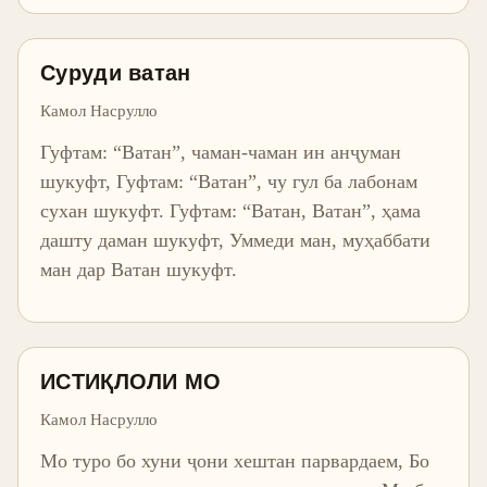
Суруди ватан
Камол Насрулло
Гуфтам: “Ватан”, чаман-чаман ин анҷуман
шукуфт, Гуфтам: “Ватан”, чу гул ба лабонам
сухан шукуфт. Гуфтам: “Ватан, Ватан”, ҳама
дашту даман шукуфт, Уммеди ман, муҳаббати
ман дар Ватан шукуфт.
ИСТИҚЛОЛИ МО
Камол Насрулло
Мо туро бо хуни ҷони хештан парвардаем, Бо