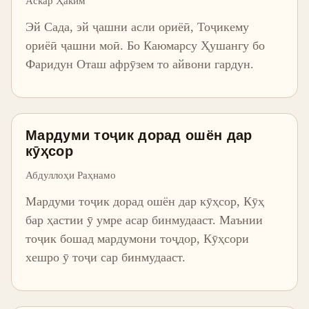
Аскар Ҳаким
Эй Сада, эй ҷашни асли ориёӣ, Тоҷикему
ориёӣ ҷашни моӣ. Бо Каюмарсу Ҳушангу бо
Фаридун Оташ афрӯзем то айвони гардун.
Мардуми тоҷик дорад ошён дар
кӯҳсор
Абдуллоҳи Раҳнамо
Мардуми тоҷик дорад ошён дар кӯҳсор, Кӯҳ
бар ҳастии ӯ умре асар бинмудааст. Маънии
тоҷик бошад мардумони тоҷдор, Кӯҳсори
хешро ӯ тоҷи сар бинмудааст.