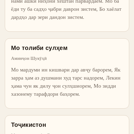
нами ашки ниҳони хештан парвардаем. Мо ба
ёди ту ба садҳо ҷабри даврон зистем, Бо хаёлат
дардҳо дар зери дандон зистем.
Мо толиби сулҳем
Аминҷон Шукӯҳӣ
Мо мардуми ин кишвари дар авҷу барорем, Як
зарра ҳам аз душмани худ тарс надорем, Лекин
ҳама чун як дилу ҷон сулҳшиорем, Мо зидди
хазонему тарафдори баҳорем.
Тоҷикистон