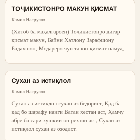
ТОҶИКИСТОНРО МАКУН ҚИСМАТ
Камол Насрулло
(Хитоб ба маҳалгароён) Тоҷикистонро дигар
қисмат макун, Байни Хатлону Зарафшону
Бадахшон, Модареро чун тавон қисмат намуд,
Сухан аз истиқлол
Камол Насрулло
Сухан аз истиқлол сухан аз бедорист, Қад ба
қад бо шарафу нанги Ватан хестан аст, Ҳамчу
абре ба сари хушкии он рехтан аст, Сухан аз
истиқлол сухан аз озодист.