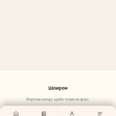
Шоирон
Портали шеъру адаби тоҷик ва форс.