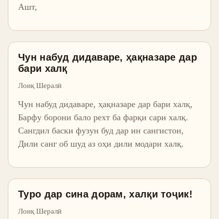
Ашт,
Чун набуд дидаваре, ҳақназаре дар
бари халқ
Лоиқ Шералӣ
Чун набуд дидаваре, ҳақназаре дар бари халқ,
Барфу борони бало рехт ба фарқи сари халқ.
Сангдил баски фузун буд дар ин сангистон,
Дили санг об шуд аз оҳи дили модари халқ.
Туро дар сина дорам, халқи тоҷик!
Лоиқ Шералӣ