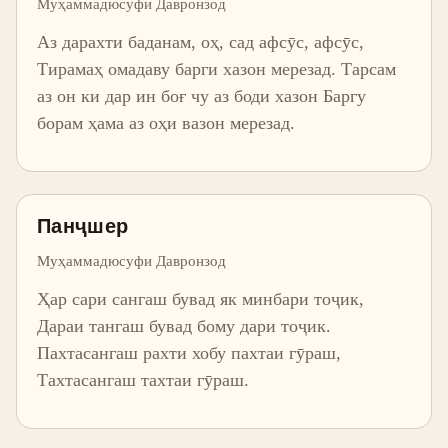
Муҳаммадюсуфи Давронзод
Аз дарахти баданам, оҳ, сад афсӯс, афсӯс,
Тирамаҳ омадаву барги хазон мерезад. Тарсам
аз он ки дар ин боғ чу аз боди хазон Баргу
борам ҳама аз оҳи вазон мерезад.
Панҷшер
Муҳаммадюсуфи Давронзод
Ҳар сари сангаш бувад як минбари тоҷик,
Дараи тангаш бувад бому дари тоҷик.
Пахтасангаш рахти хобу пахтаи гӯраш,
Тахтасангаш тахтаи гӯраш.