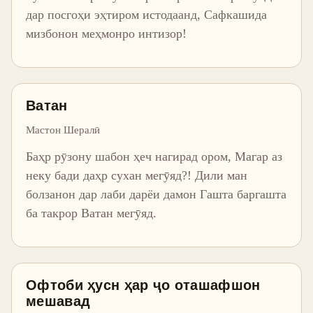
дар посгоҳи эҳтиром истодаанд, Сафкашида
мизбонон меҳмонро интизор!
Ватан
Мастон Шералӣ
Баҳр рӯзону шабон ҳеч нагирад ором, Магар аз
неку бади даҳр сухан мегӯяд?! Дили ман
болзанон дар лаби дарёи дамон Гашта баргашта
ба такрор Ватан мегӯяд.
Офтоби ҳусн ҳар ҷо оташафшон
мешавад