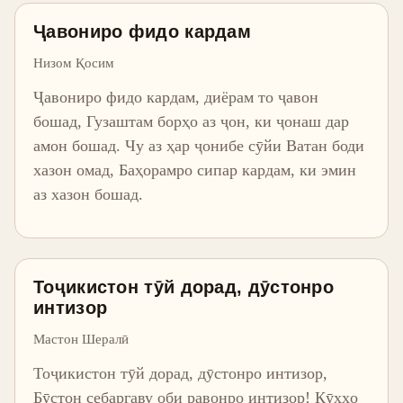
Ҷавониро фидо кардам
Низом Қосим
Ҷавониро фидо кардам, диёрам то ҷавон
бошад, Гузаштам борҳо аз ҷон, ки ҷонаш дар
амон бошад. Чу аз ҳар ҷонибе сӯйи Ватан боди
хазон омад, Баҳорамро сипар кардам, ки эмин
аз хазон бошад.
Тоҷикистон тӯй дорад, дӯстонро
интизор
Мастон Шералӣ
Тоҷикистон тӯй дорад, дӯстонро интизор,
Бӯстон себаргаву оби равонро интизор! Кӯҳҳо