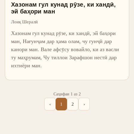
Хазонам гул кунад рӯзе, ки хандӣ,
эй баҳори ман
Лоиқ Шералӣ
Хазонам гул кунад рӯзе, ки хандӣ, эй баҳори
ман, Нағунҷам дар ҳама олам, чу гунҷӣ дар
канори ман. Вале афсӯсу вовайло, ки аз васли
ту маҳрумам, Чу тиллои Зарафшон нестӣ дар
ихтиёри ман.
Саҳифаи 1 аз 2
‹
1
2
›