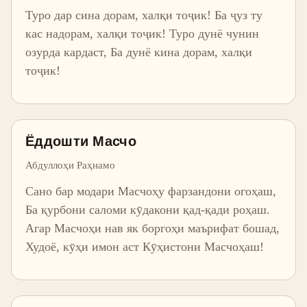
Туро дар сина дорам, халқи тоҷик! Ба ҷуз ту
кас надорам, халқи тоҷик! Туро дунё чунин
озурда кардаст, Ба дунё кина дорам, халқи
тоҷик!
Ёддошти Масчо
Абдуллоҳи Раҳнамо
Сано бар модари Масчоҳу фарзандони огоҳаш,
Ба қурбони саломи кӯдакони қад-қади роҳаш.
Агар Масчоҳи нав як боргоҳи маърифат бошад,
Худоё, кӯҳи имон аст Кӯҳистони Масчоҳаш!