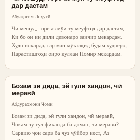
дар дастам
Абулқосим Лоҳутӣ
Чӣ мешуд, торе аз мӯи ту меуфтод дар дастам,
Ки бо он ин дили девонаро занҷир мекардам.
Худо нокарда, гар ман мӯътақид будам худоеро,
Парастишгоҳи онро қуллаи Помир мекардам.
Бозам зи дида, эй гули хандон, чӣ
меравӣ
Абдураҳмони Ҷомӣ
Бозам зи дида, эй гули хандон, чӣ меравӣ,
Чокам чу гул фиканда ба доман, чӣ меравӣ?
Сарвию ҷои сарв ба ҷуз ҷӯйбор нест, Аз