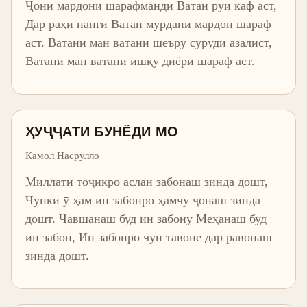
Ҷони мардони шарафманди Ватан рӯи каф аст,
Дар раҳи нанги Ватан мурдани мардон шараф
аст. Ватани ман ватани шеъру суруди азалист,
Ватани ман ватани ишқу диёри шараф аст.
ҲУҶҶАТИ БУНЁДИ МО
Камол Насрулло
Миллати тоҷикро аслан забонаш зинда дошт,
Чунки ӯ ҳам ин забонро ҳамчу ҷонаш зинда
дошт. Ҷавшанаш буд ин забону Меҳанаш буд
ин забон, Ин забонро чун тавоне дар равонаш
зинда дошт.