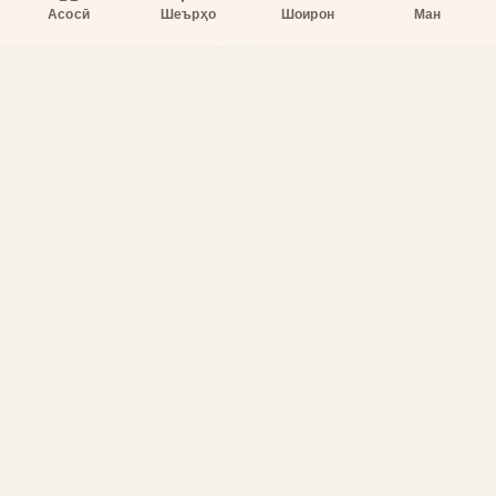
Асосӣ
Шеърҳо
Шоирон
Ман
Бахшҳо
Асосӣ
Шеърҳо
Шоирон
Дар бораи лоиҳа
Тамос
Дастгирӣ
Тамос
Телефон
:
+998 (94) 334-39-57
Telegram:
@muin_gulov