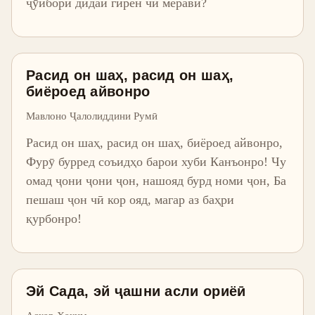
ҷӯйбори дидаи гирён чӣ меравӣ?
Расид он шаҳ, расид он шаҳ,
биёроед айвонро
Мавлоно Ҷалолиддини Румӣ
Расид он шаҳ, расид он шаҳ, биёроед айвонро,
Фурӯ бурред соъидҳо барои хуби Канъонро! Чу
омад ҷони ҷони ҷон, нашояд бурд номи ҷон, Ба
пешаш ҷон чӣ кор ояд, магар аз баҳри
қурбонро!
Эй Сада, эй ҷашни асли ориёӣ