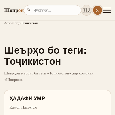
Шоир
он
🇹🇯
🔍
Асосӣ
/
Тегҳо
/
Тоҷикистон
Шеърҳо бо теги:
Тоҷикистон
Шеърҳои марбут ба теги «Тоҷикистон» дар сомонаи
«Шоирон».
ҲАДАФИ УМР
Камол Насрулло