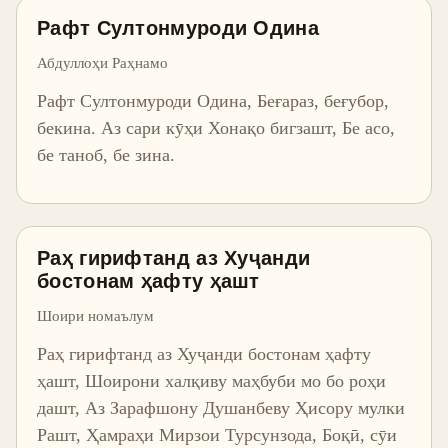
Рафт Султонмуроди Одина
Абдуллоҳи Раҳнамо
Рафт Султонмуроди Одина, Беғараз, беғубор,
бекина. Аз сари кӯҳи Хонақо бигзашт, Бе асо,
бе таноб, бе зина.
Раҳ гирифтанд аз Хуҷанди
бостонам ҳафту ҳашт
Шоири номаълум
Раҳ гирифтанд аз Хуҷанди бостонам ҳафту
ҳашт, Шоирони халқиву маҳбуби мо бо роҳи
дашт, Аз Зарафшону Душанбеву Ҳисору мулки
Рашт, Ҳамраҳи Мирзои Турсунзода, Боқӣ, сӯи