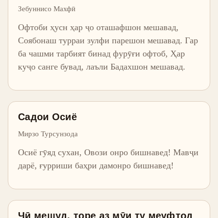
Зебуннисо Махфӣ
Офтоби ҳусн ҳар ҷо оташафшон мешавад,
Соябонаш турраи зулфи парешон мешавад. Гар
ба чашми тарбият бинад фурӯғи офтоб, Ҳар
куҷо санге бувад, лаъли Бадахшон мешавад.
Садои Осиё
Мирзо Турсунзода
Осиё гӯяд сухан, Овози онро бишнавед! Мавҷи
дарё, ғурриши баҳри дамонро бишнавед!
Чӣ мешуд, торе аз мӯи ту меуфтод