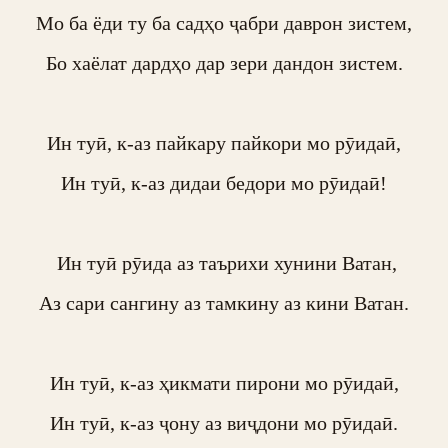
Мо ба ёди ту ба садҳо ҷабри даврон зистем,

Бо хаёлат дардҳо дар зери дандон зистем.

Ин туӣ, к-аз пайкару пайкори мо рӯидаӣ,

Ин туӣ, к-аз дидаи бедори мо рӯидаӣ!

 Ин туӣ рӯида аз таърихи хунини Ватан,

Аз сари сангину аз тамкину аз кини Ватан.

Ин туӣ, к-аз ҳикмати пирони мо рӯидаӣ,

Ин туӣ, к-аз ҷону аз виҷдони мо рӯидаӣ.
