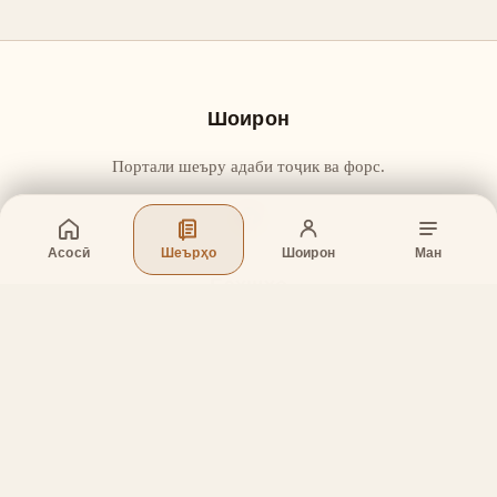
Шоирон
Портали шеъру адаби тоҷик ва форс.
Асосӣ
Шеърҳо
Шоирон
Ман
Бахшҳо
Асосӣ
Шеърҳо
Шоирон
Дар бораи лоиҳа
Тамос