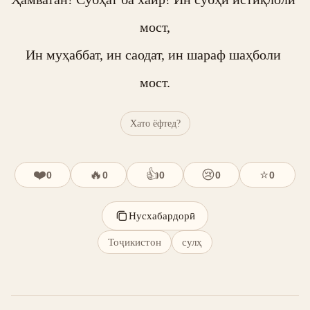
мост,

Ин муҳаббат, ин саодат, ин шараф шаҳболи 
мост.
Хато ёфтед?
❤️
🔥
👍
😢
⭐
0
0
0
0
0
Нусхабардорӣ
Тоҷикистон
сулҳ