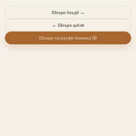
Шеъри баъдӣ
→
←
Шеъри қаблӣ
Шеъри тасодуфӣ бихонед
🎲