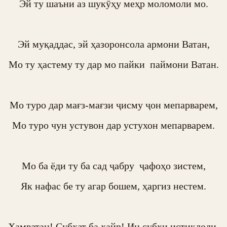
Эй ту шаъни аз шукӯҳу меҳр моломоли мо.

Эй муқаддас, эй ҳазоронсола армони Ватан,

Мо ту ҳастему ту дар мо пайки  паймони Ватан.

Мо туро дар мағз-мағзи ҷисму ҷон мепарварем,

Мо туро чун устувон дар устухон мепарварем.

Мо ба ёди ту ба сад ҷабру  ҷафоҳо зистем,

Як нафас бе ту агар бошем, ҳаргиз нестем.

Ҳамватан! Субҳат ба хайр! Ин субҳи истиқлоли 