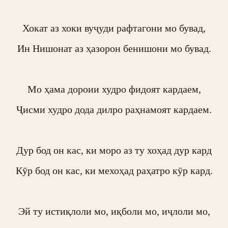
Хокат аз хоки вуҷуди рафтагони мо бувад,

Ин Нишонат аз ҳазорон бенишони мо бувад.

Мо ҳама дороии худро фидоят кардаем,

Ҷисми худро дода дилро раҳнамоят кардаем.

Дур бод он кас, ки моро аз ту хоҳад дур кард

Кӯр бод он кас, ки мехоҳад раҳатро кӯр кард.

Эй ту истиқлоли мо, иқболи мо, иҷлоли мо,
