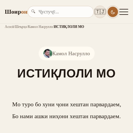
Шоир
он
🇹🇯
🔍
Асосӣ
/
Шеърҳо
/
Камол Насрулло
/
ИСТИҚЛОЛИ МО
Камол Насрулло
ИСТИҚЛОЛИ МО
Мо туро бо хуни ҷони хештан парвардаем,

Бо нами ашки ниҳони хештан парвардаем.
