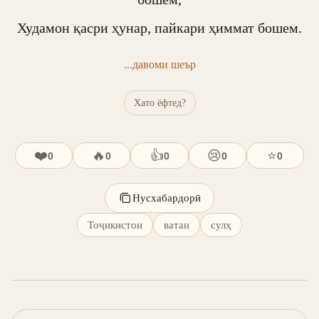
...давоми шеър
Хато ёфтед?
❤️
🔥
👍
😢
⭐
0
0
0
0
0
Нусхабардорӣ
Тоҷикистон
ватан
сулҳ