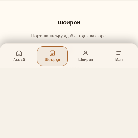
Шоирон
Портали шеъру адаби тоҷик ва форс.
Асосӣ
Шеърҳо
Шоирон
Ман
Бахшҳо
Асосӣ
Шеърҳо
Шоирон
Дар бораи лоиҳа
Тамос
Дастгирӣ