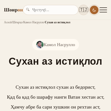
Шоир
он
🇹🇯
🔍
Асосӣ
/
Шеърҳо
/
Камол Насрулло
/
Сухан аз истиқлол
Камол Насрулло
Сухан аз истиқлол
Сухан аз истиқлол сухан аз бедорист,

Қад ба қад бо шарафу нанги Ватан хестан аст,

Ҳамчу абре ба сари хушкии он рехтан аст,
