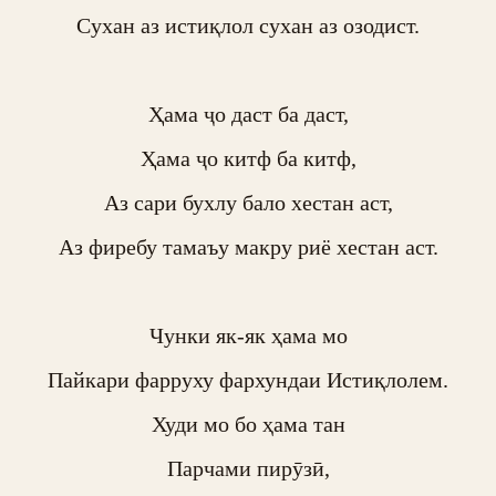
Сухан аз истиқлол сухан аз озодист.

Ҳама ҷо даст ба даст,

Ҳама ҷо китф ба китф,

Аз сари бухлу бало хестан аст,

Аз фиребу тамаъу макру риё хестан аст.

Чунки як-як ҳама мо

Пайкари фарруху фархундаи Истиқлолем.

Худи мо бо ҳама тан

Парчами пирӯзӣ,
