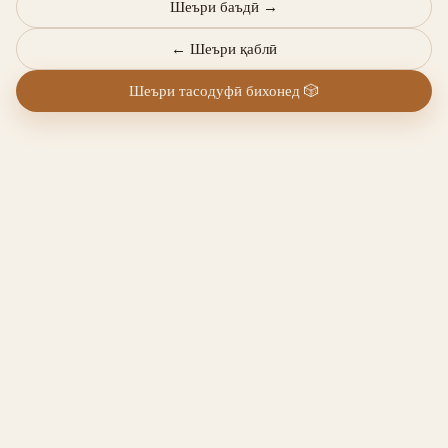
Шеъри баъдӣ
→
←
Шеъри қаблӣ
Шеъри тасодуфӣ бихонед
🎲