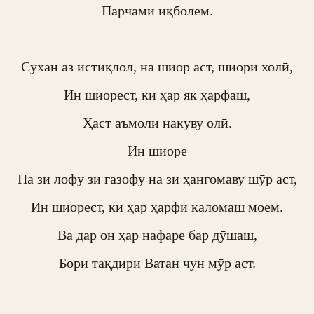
Парчами иқболем.

Сухан аз истиқлол, на шиор аст, шиори холӣ,

Ин шиорест, ки ҳар як ҳарфаш,

Ҳаст аъмоли накуву олӣ.

Ин шиоре

На зи лофу зи газофу на зи ҳангомаву шӯр аст,

Ин шиорест, ки ҳар ҳарфи каломаш моем.

Ва дар он ҳар нафаре бар дӯшаш,

Бори тақдири Ватан чун мӯр аст.
