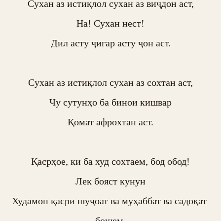
Сухан аз истиқлол сухан аз виҷдон аст,

На! Сухан нест!

Дил асту ҷигар асту ҷон аст.

Сухан аз истиқлол сухан аз сохтан аст,

Чу сутунҳо ба бинои кишвар

Қомат афрохтан аст.

Қасрҳое, ки ба худ сохтаем, бод обод!

Лек бояст кунун

Худамон қасри шуҷоат ва муҳаббат ва садоқат 
бошем,
