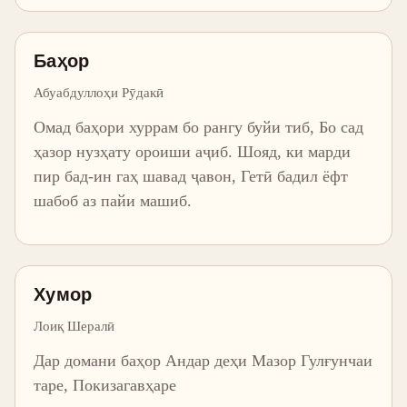
Баҳор
Абуабдуллоҳи Рӯдакӣ
Омад баҳори хуррам бо рангу буйи тиб, Бо сад
ҳазор нузҳату ороиши аҷиб. Шояд, ки марди
пир бад-ин гаҳ шавад ҷавон, Гетӣ бадил ёфт
шабоб аз пайи машиб.
Хумор
Лоиқ Шералӣ
Дар домани баҳор Андар деҳи Мазор Гулғунчаи
таре, Покизагавҳаре