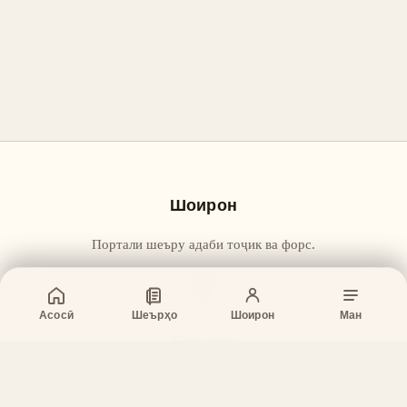
Шоирон
Портали шеъру адаби тоҷик ва форс.
Асосӣ
Шеърҳо
Шоирон
Ман
Бахшҳо
Асосӣ