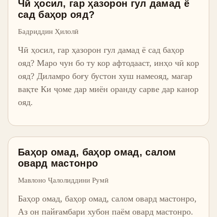
Чӣ ҳосил, гар ҳазорон гул дамад ё
сад баҳор ояд?
Бадриддин Ҳилолӣ
Чӣ ҳосил, гар ҳазорон гул дамад ё сад баҳор
ояд? Маро чун бо ту кор афтодааст, инҳо чӣ кор
ояд? Диламро боғу бустон хуш намеояд, магар
вақте Ки ҷоме дар миён оранду сарве дар канор
ояд.
Баҳор омад, баҳор омад, салом
овард мастонро
Мавлоно Ҷалолиддини Румӣ
Баҳор омад, баҳор омад, салом овард мастонро,
Аз он пайғамбари хубон паём овард мастонро.