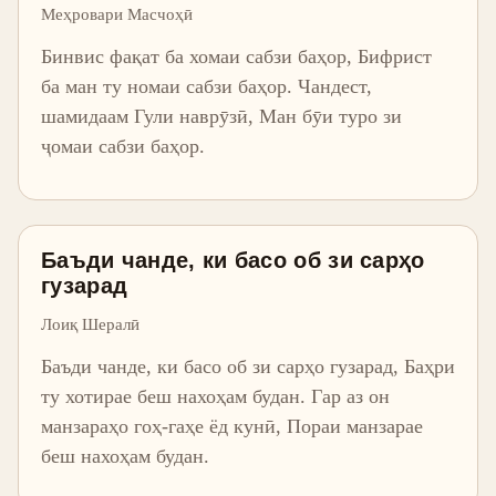
Меҳровари Масчоҳӣ
Бинвис фақат ба хомаи сабзи баҳор, Бифрист
ба ман ту номаи сабзи баҳор. Чандест,
шамидаам Гули наврӯзӣ, Ман бӯи туро зи
ҷомаи сабзи баҳор.
Баъди чанде, ки басо об зи сарҳо
гузарад
Лоиқ Шералӣ
Баъди чанде, ки басо об зи сарҳо гузарад, Баҳри
ту хотирае беш нахоҳам будан. Гар аз он
манзараҳо гоҳ-гаҳе ёд кунӣ, Пораи манзарае
беш нахоҳам будан.