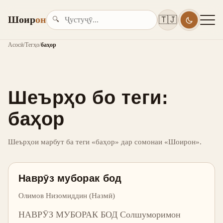
Шоир
он
🇹🇯
🔍
Асосӣ
/
Тегҳо
/
баҳор
Шеърҳо бо теги:
баҳор
Шеърҳои марбут ба теги «баҳор» дар сомонаи «Шоирон».
Наврӯз муборак бод
Олимов Низомиддин (Назмӣ)
НАВРӮЗ МУБОРАК БОД Солшуморимон