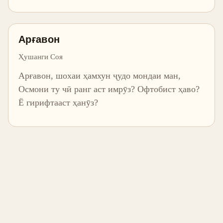
Арғавон
Ҳушанги Соя
Арғавон, шохаи ҳамхун ҷудо мондаи ман,
Осмони ту чӣ ранг аст имрӯз? Офтобист ҳаво?
Ё гирифтааст ҳанӯз?