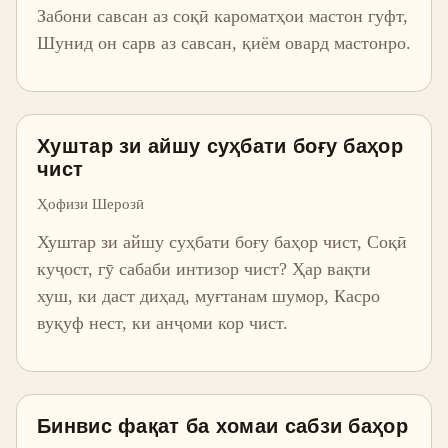
Забони савсан аз соқӣ кароматҳои мастон гуфт,
Шунид он сарв аз савсан, қиём овард мастонро.
Хуштар зи айшу суҳбати боғу баҳор
чист
Ҳофизи Шерозӣ
Хуштар зи айшу суҳбати боғу баҳор чист, Соқӣ
куҷост, гӯ сабаби интизор чист? Ҳар вақти
хуш, ки даст диҳад, муғтанам шумор, Касро
вуқуф нест, ки анҷоми кор чист.
Бинвис фақат ба хомаи сабзи баҳор