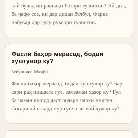
кай бувад ин равнақи бозори гулистон? Эй дил,
ба ҷафо соз, ки дар дидаи булбул, Фарқе
набувад дар гулу рухсори гулистон.
Фасли баҳор мерасад, бодаи
хушгувор ку?
Зебуннисо Махфӣ
Фасли баҳор мерасад, бодаи хушгувор ку? Бар
сари раҳ нишаста гул, замзамаи ҳазор ку? Гул
ба чаман кушод даст чодари чархи нилгун,
Соғари айш кард пур ғунча зи май хумор ку?