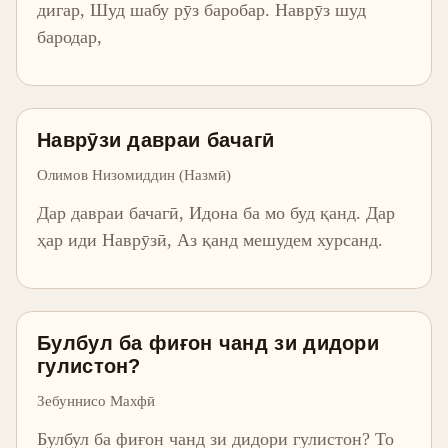
дигар, Шуд шабу рӯз баробар. Наврӯз шуд
бародар,
Наврӯзи давраи бачагӣ
Олимов Низомиддин (Назмӣ)
Дар давраи бачагӣ, Идона ба мо буд қанд. Дар
ҳар иди Наврӯзӣ, Аз қанд мешудем хурсанд.
Булбул ба фиғон чанд зи дидори
гулистон?
Зебуннисо Махфӣ
Булбул ба фиғон чанд зи дидори гулистон? То