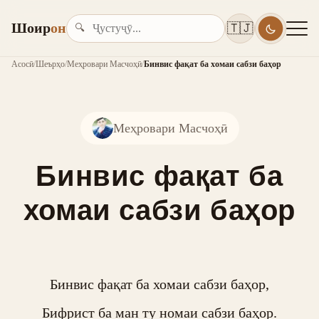
Шоир
он
🇹🇯
🔍
Асосӣ
/
Шеърҳо
/
Меҳровари Масчоҳӣ
/
Бинвис фақат ба хомаи сабзи баҳор
Меҳровари Масчоҳӣ
Бинвис фақат ба
хомаи сабзи баҳор
Бинвис фақат ба хомаи сабзи баҳор,

Бифрист ба ман ту номаи сабзи баҳор.
