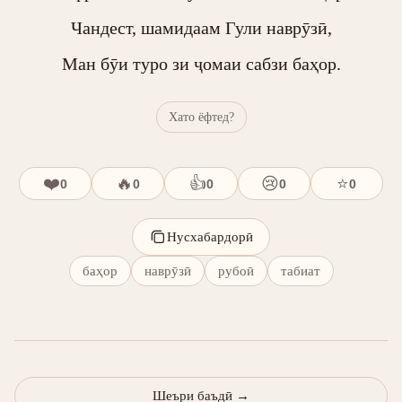
Чандест, шамидаам Гули наврӯзӣ,

Ман бӯи туро зи ҷомаи сабзи баҳор.
Хато ёфтед?
❤️
🔥
👍
😢
⭐
0
0
0
0
0
Нусхабардорӣ
баҳор
наврӯзӣ
рубоӣ
табиат
Шеъри баъдӣ
→