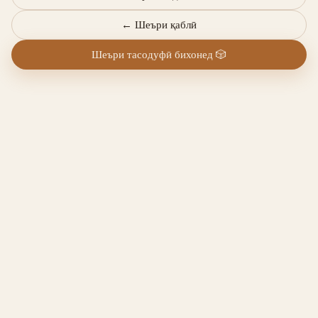
←
Шеъри қаблӣ
Шеъри тасодуфӣ бихонед
🎲