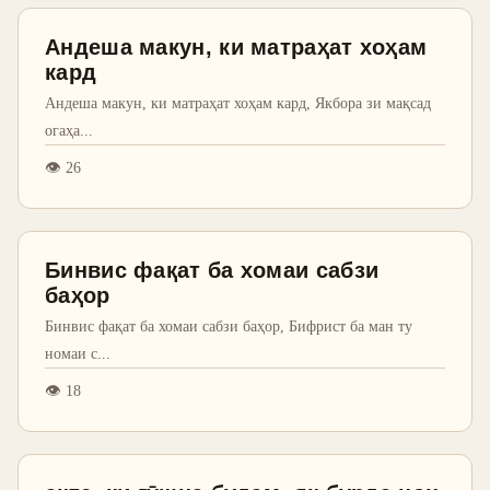
Андеша макун, ки матраҳат хоҳам
кард
Андеша макун, ки матраҳат хоҳам кард, Якбора зи мақсад
огаҳа
...
👁
26
Бинвис фақат ба хомаи сабзи
баҳор
Бинвис фақат ба хомаи сабзи баҳор, Бифрист ба ман ту
номаи с
...
👁
18