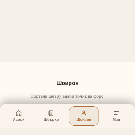
Шоирон
Портали шеъру адаби тоҷик ва форс.
Асосӣ
Шеърҳо
Шоирон
Ман
Бахшҳо