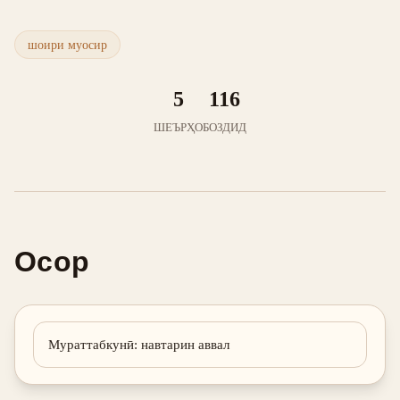
шоири муосир
5
116
ШЕЪРҲО
БОЗДИД
Осор
Мураттабкунӣ
:
навтарин аввал