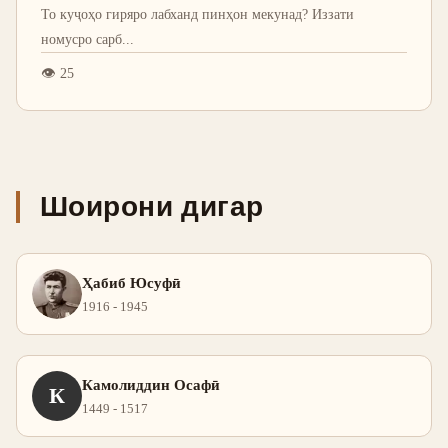
То куҷоҳо гиряро лабханд пинҳон мекунад? Иззати
номусро сарб
...
👁
25
Шоирони дигар
Ҳабиб Юсуфӣ
1916 - 1945
Камолиддин Осафӣ
К
1449 - 1517