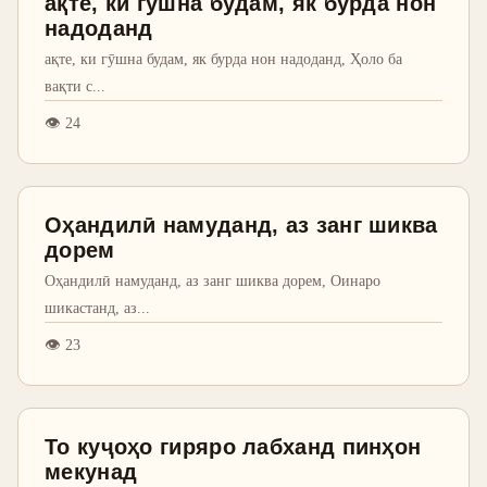
ақте, ки гӯшна будам, як бурда нон
надоданд
ақте, ки гӯшна будам, як бурда нон надоданд, Ҳоло ба
вақти с
...
👁
24
Оҳандилӣ намуданд, аз занг шиква
дорем
Оҳандилӣ намуданд, аз занг шиква дорем, Оинаро
шикастанд, аз
...
👁
23
То куҷоҳо гиряро лабханд пинҳон
мекунад