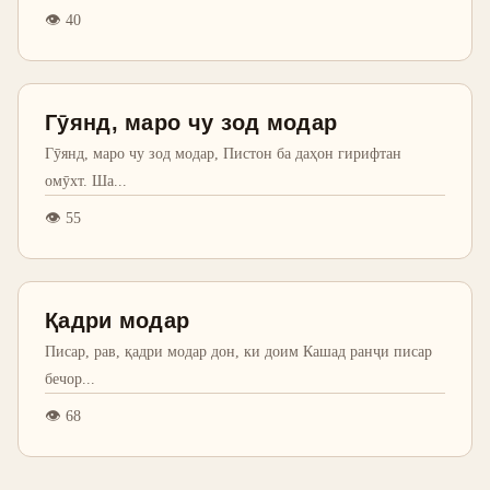
👁
40
Гӯянд, маро чу зод модар
Гӯянд, маро чу зод модар, Пистон ба даҳон гирифтан
омӯхт. Ша
...
👁
55
Қадри модар
Писар, рав, қадри модар дон, ки доим Кашад ранҷи писар
бечор
...
👁
68