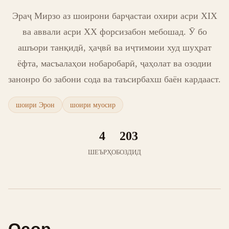
Эраҷ Мирзо аз шоирони барҷастаи охири асри XIX
ва аввали асри XX форсизабон мебошад. Ӯ бо
ашъори танқидӣ, ҳаҷвӣ ва иҷтимоии худ шуҳрат
ёфта, масъалаҳои нобаробарӣ, ҷаҳолат ва озодии
занонро бо забони сода ва таъсирбахш баён кардааст.
шоири Эрон
шоири муосир
4
203
ШЕЪРҲО
БОЗДИД