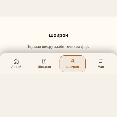
Шоирон
Портали шеъру адаби тоҷик ва форс.
Асосӣ
Шеърҳо
Шоирон
Ман
Бахшҳо
Асосӣ
Шеърҳо
Шоирон
Дар бораи лоиҳа