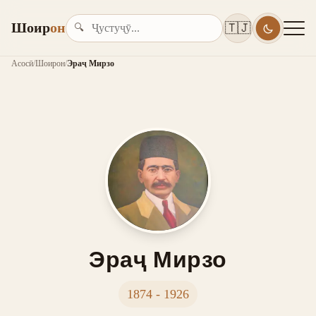
Шоир
он
🇹🇯
🔍
Асосӣ
/
Шоирон
/
Эраҷ Мирзо
Эраҷ Мирзо
1874 - 1926