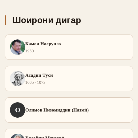
Шоирони дигар
Камол Насрулло
1950
Асадии Тӯсӣ
1005 - 1073
О
Олимов Низомиддин (Назмӣ)