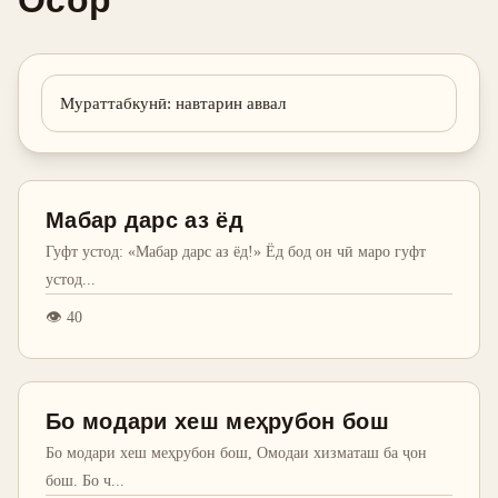
Осор
Мураттабкунӣ
:
навтарин аввал
Мабар дарс аз ёд
Гуфт устод: «Мабар дарс аз ёд!» Ёд бод он чӣ маро гуфт
устод
...
👁
40
Бо модари хеш меҳрубон бош
Бо модари хеш меҳрубон бош, Омодаи хизматаш ба ҷон
бош. Бо ч
...