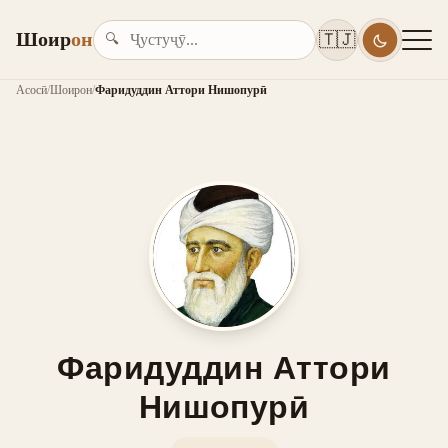
Шоир
он
🇹🇯
🔍
Асосӣ
/
Шоирон
/
Фаридуддин Аттори Нишопурӣ
Фаридуддин Аттори
Нишопурӣ