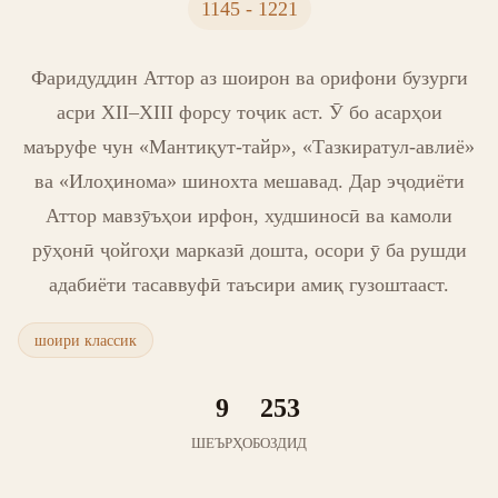
1145 - 1221
Фаридуддин Аттор аз шоирон ва орифони бузурги
асри XII–XIII форсу тоҷик аст. Ӯ бо асарҳои
маъруфе чун «Мантиқут-тайр», «Тазкиратул-авлиё»
ва «Илоҳинома» шинохта мешавад. Дар эҷодиёти
Аттор мавзӯъҳои ирфон, худшиносӣ ва камоли
рӯҳонӣ ҷойгоҳи марказӣ дошта, осори ӯ ба рушди
адабиёти тасаввуфӣ таъсири амиқ гузоштааст.
шоири классик
9
253
ШЕЪРҲО
БОЗДИД