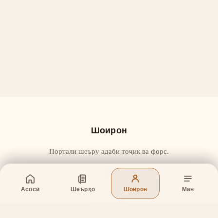
Шоирон
Портали шеъру адаби тоҷик ва форс.
Асосӣ
Шеърҳо
Шоирон
Ман
Бахшҳо