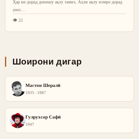
Ҳар ки дорад донишу ақлу тамиз, Аҳли ақлу илмро дорад
азиз.
...
👁
21
Шоирони дигар
Мастон Шералӣ
1935 - 1987
Гулрухсор Сафӣ
1947