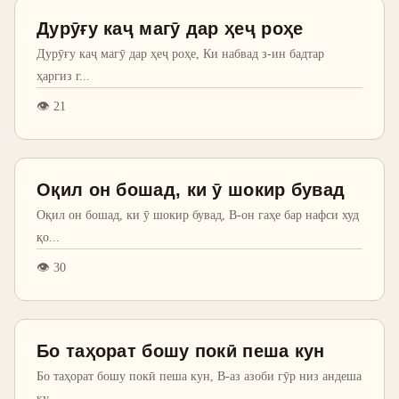
Дурӯғу каҷ магӯ дар ҳеҷ роҳе
Дурӯғу каҷ магӯ дар ҳеҷ роҳе, Ки набвад з-ин бадтар
ҳаргиз г
...
👁
21
Оқил он бошад, ки ӯ шокир бувад
Оқил он бошад, ки ӯ шокир бувад, В-он гаҳе бар нафси худ
қо
...
👁
30
Бо таҳорат бошу покӣ пеша кун
Бо таҳорат бошу покӣ пеша кун, В-аз азоби гӯр низ андеша
ку
...