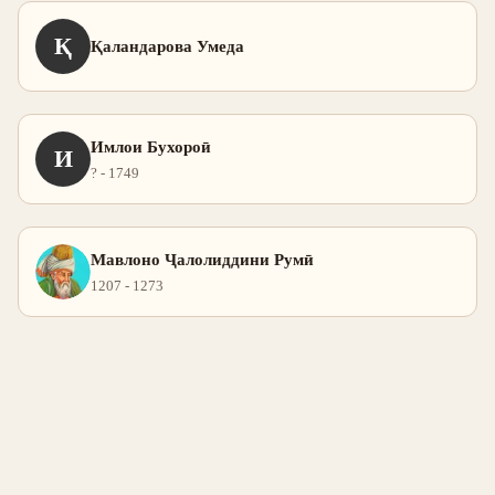
Қ
Қаландарова Умеда
Имлои Бухороӣ
И
? - 1749
Мавлоно Ҷалолиддини Румӣ
1207 - 1273