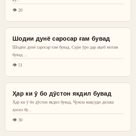
👁
20
Шодии дунё саросар ғам бувад
Шодии дунё саросар ғам бувад, Сури ӯро дар ақиб мотам
бувад.
...
👁
51
Ҳар ки ӯ бо дӯстон якдил бувад
Ҳар ки ӯ бо дӯстон якдил бувад, Ҷумла мақсуди дилаш
ҳосил бу
...
👁
30