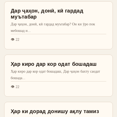
Дар ҷаҳон, донӣ, кӣ гардад
муътабар
Дар ҷаҳон, донӣ, кӣ гардад муътабар? Он ки ӯро пок
мебошад н
...
👁
22
Ҳар киро дар кор одат бошадаш
Ҳар киро дар кор одат бошадаш, Дар ҷаҳон бахту саодат
бошада
...
👁
22
Ҳар ки дорад донишу ақлу тамиз