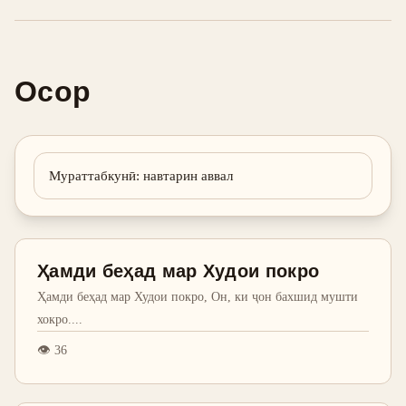
Осор
Мураттабкунӣ
:
навтарин аввал
Ҳамди беҳад мар Худои покро
Ҳамди беҳад мар Худои покро, Он, ки ҷон бахшид мушти
хокро.
...
👁
36