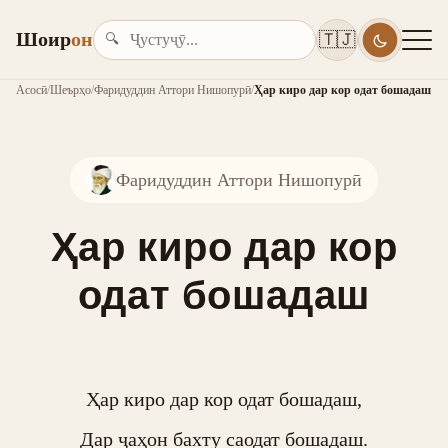
Шоир
он
🇹🇯
🔍
Асосӣ
/
Шеърҳо
/
Фаридуддин Аттори Нишопурӣ
/
Ҳар киро дар кор одат бошадаш
Фаридуддин Аттори Нишопурӣ
Ҳар киро дар кор
одат бошадаш
Ҳар киро дар кор одат бошадаш,

Дар ҷаҳон бахту саодат бошадаш.
