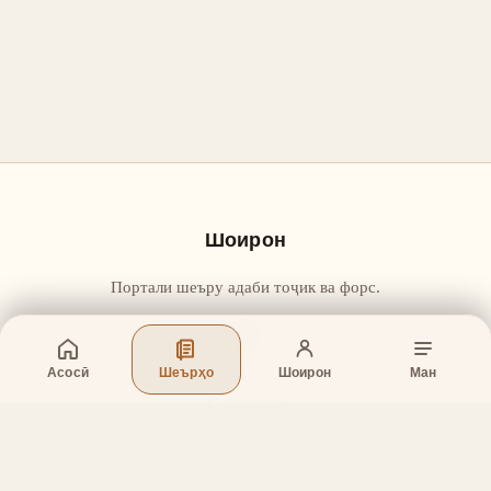
Шоирон
Портали шеъру адаби тоҷик ва форс.
Асосӣ
Шеърҳо
Шоирон
Ман
Бахшҳо
Асосӣ