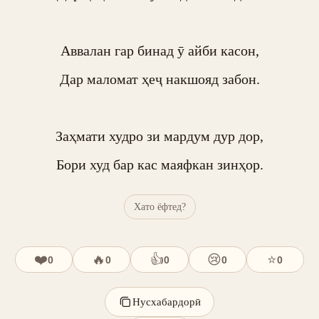
Аввалан гар бинад ӯ айби касон,

Дар маломат ҳеҷ накшояд забон.

Заҳмати худро зи мардум дур дор,

Бори худ бар кас маяфкан зинҳор.
Хато ёфтед?
❤️
🔥
👍
😢
⭐
0
0
0
0
0
Нусхабардорӣ