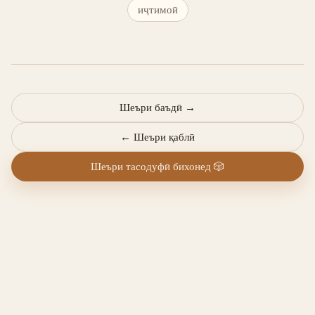
иҷтимоӣ
Шеъри баъдӣ
→
←
Шеъри қаблӣ
Шеъри тасодуфӣ бихонед
🎲