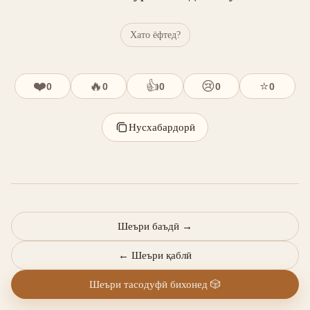
Хато ёфтед?
❤️
🔥
👍
😢
⭐
0
0
0
0
0
Нусхабардорӣ
Шеъри баъдӣ
→
←
Шеъри қаблӣ
Шеъри тасодуфӣ бихонед
🎲