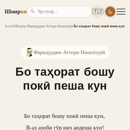
Шоир
он
🇹🇯
🔍
Асосӣ
/
Шеърҳо
/
Фаридуддин Аттори Нишопурӣ
/
Бо таҳорат бошу покӣ пеша кун
Фаридуддин Аттори Нишопурӣ
Бо таҳорат бошу
покӣ пеша кун
Бо таҳорат бошу покӣ пеша кун, 

В-аз азоби гӯр низ андеша кун!