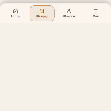
Асосӣ
Шеърҳо
Шоирон
Ман
Бахшҳо
Асосӣ
Шеърҳо
Шоирон
Дар бораи лоиҳа
Тамос
Дастгирӣ
Тамос
Телефон
:
+998 (94) 334-39-57