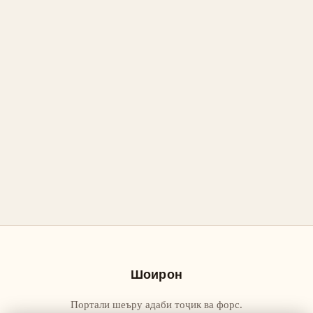
Шоирон
Портали шеъру адаби тоҷик ва форс.