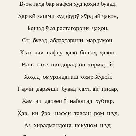
В-он гаҳе бар нафси худ қоҳир бувад.

Ҳар кӣ хашми худ фурӯ хӯрд ай ҷавон,

Бошад ӯ аз растагорони  ҷаҳон.

Он  бувад  аблаҳтарини  мардумон,

К-аз  паи  нафсу  ҳаво  бошад  давон.

В-он  гаҳе  пиндорад  он  торикрой,

Хоҳад  омурзиданаш  охир Худой.

Гарчӣ  дарвешӣ  бувад  сахт, ай  писар,

Ҳам  зи  дарвешӣ  набошад  хубтар.

Ҳар,  ки  ӯро   нафси  тавсан  ром  шуд,

Аз  хирадмандони  некӯном  шуд.
