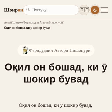
Шоир
он
🇹🇯
🔍
Асосӣ
/
Шеърҳо
/
Фаридуддин Аттори Нишопурӣ
/
Оқил он бошад, ки ӯ шокир бувад
Фаридуддин Аттори Нишопурӣ
Оқил он бошад, ки ӯ
шокир бувад
Оқил он бошад, ки ӯ шокир бувад, 
