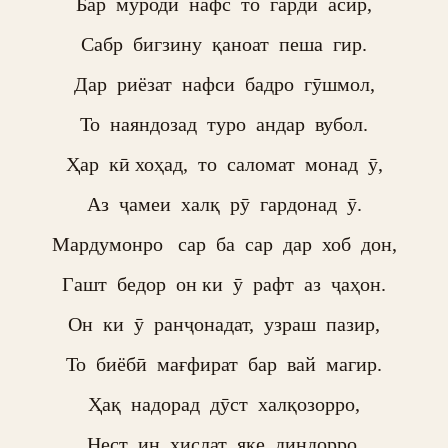
Бар  муроди  нафс  то  гарди  асир,

Сабр  бигзину  қаноат  пеша  гир.

Дар  риёзат  нафси  бадро  гӯшмол,

То  наяндозад  туро  андар  вубол.

Ҳар  кӣ хоҳад,  то  саломат  монад  ӯ,

Аз  ҷамеи  халқ  рӯ  гардонад  ӯ.

Мардумонро   сар  ба  сар  дар  хоб  дон,

Гашт  бедор  он ки  ӯ  рафт  аз  ҷаҳон.

Он  ки  ӯ  ранҷонадат,  узраш  пазир,

То  биёбӣ  мағфират  бар  вай  магир.

Ҳақ  надорад  дӯст  халқозорро,

Нест  ин  хислат  яке  диндорро.
