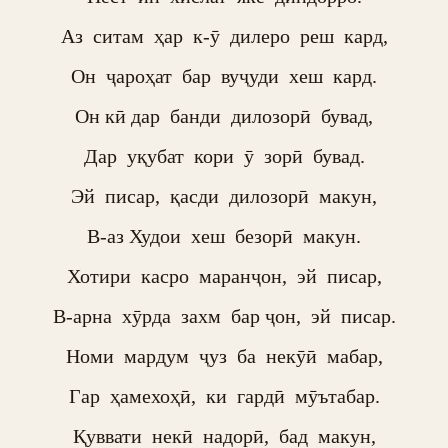
Аз  ситам  ҳар  к-ӯ  дилеро  реш  кард,

Он  ҷароҳат  бар  вуҷуди  хеш  кард.

Он кӣ дар  банди  дилозорӣ  бувад,

Дар  уқубат  кори  ӯ  зорӣ  бувад.

Эй  писар,  қасди  дилозорӣ  макун,

В-аз Худои  хеш  безорӣ  макун.

Хотири  касро  маранҷон,  эй  писар,

В-арна  хӯрда  захм  бар ҷон,  эй  писар.

Номи  мардум  ҷуз  ба  некӯӣ  мабар,

Гар  ҳамехоҳӣ,  ки  гардӣ  мӯътабар.

Қуввати  некӣ  надорӣ,  бад  макун,
