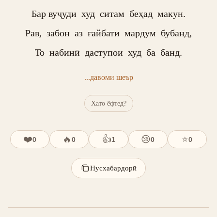
Бар вуҷуди  худ  ситам  беҳад  макун.

Рав,  забон  аз  ғайбати  мардум  бубанд,

То  набинӣ  даступои  худ  ба  банд.
...давоми шеър
Хато ёфтед?
❤️
🔥
👍
😢
⭐
0
0
1
0
0
Нусхабардорӣ