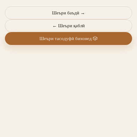
Шеъри баъдӣ
→
←
Шеъри қаблӣ
Шеъри тасодуфӣ бихонед
🎲