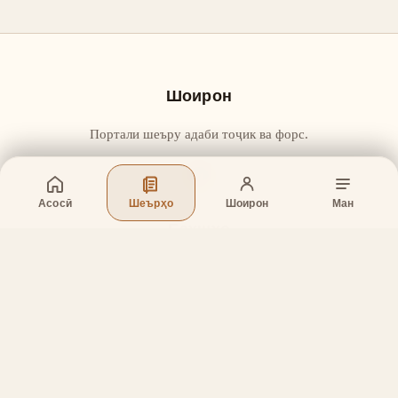
Шоирон
Портали шеъру адаби тоҷик ва форс.
Асосӣ
Шеърҳо
Шоирон
Ман
Бахшҳо
Асосӣ
Шеърҳо
Шоирон
Дар бораи лоиҳа
Тамос