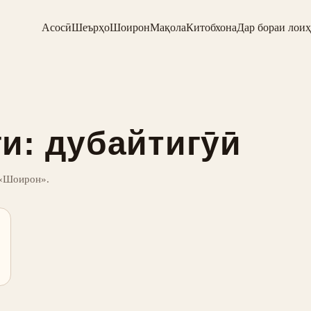
Асосӣ
Шеърҳо
Шоирон
Мақола
Китобхона
Дар бораи лоиҳ
и: дубайтигӯӣ
 «Шоирон».