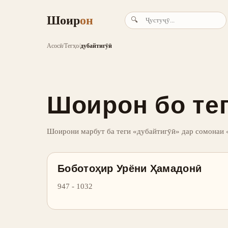
Шоир
он
🔍
Асосӣ
/
Тегҳо
/
дубайтигӯӣ
Шоирон бо тег
Шоирони марбут ба теги «дубайтигӯӣ» дар сомонаи
Боботоҳир Урёни Ҳамадонӣ
947 - 1032