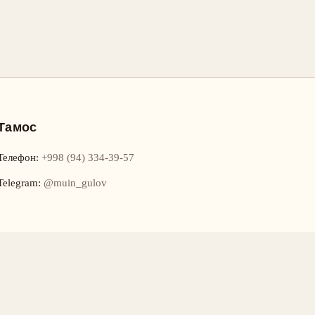
Тамос
Телефон
:
+998 (94) 334-39-57
Telegram:
@muin_gulov