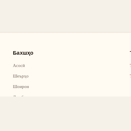
Бахшҳо
Асосӣ
Шеърҳо
Шоирон
Дар бораи лоиҳа
Тамос
Дастгирӣ