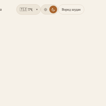
а
Ворид шудан
▾