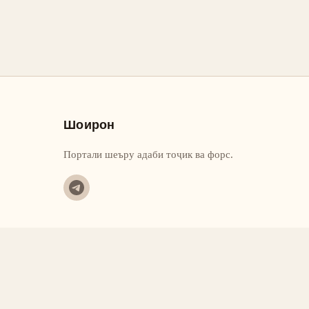
Шоирон
Портали шеъру адаби тоҷик ва форс.