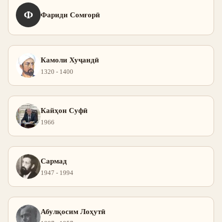
Ф
Фариди Сомғорӣ
Камоли Хуҷандӣ
1320 - 1400
Кайҳон Суфӣ
1966
Сармад
1947 - 1994
Абулқосим Лоҳутӣ