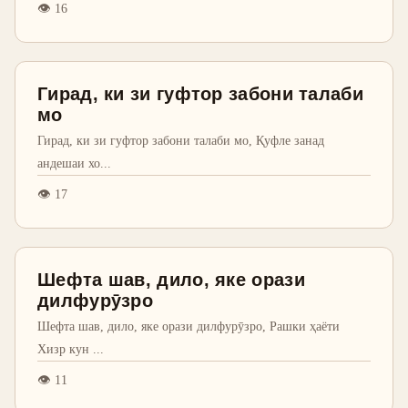
👁
16
Гирад, ки зи гуфтор забони талаби
мо
Гирад, ки зи гуфтор забони талаби мо, Қуфле занад
андешаи хо
...
👁
17
Шефта шав, дило, яке орази
дилфурӯзро
Шефта шав, дило, яке орази дилфурӯзро, Рашки ҳаёти
Хизр кун
...
👁
11