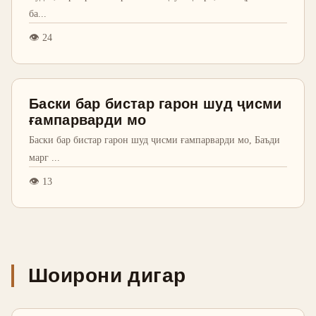
ба
...
👁
24
Баски бар бистар гарон шуд ҷисми
ғампарварди мо
Баски бар бистар гарон шуд ҷисми ғампарварди мо, Баъди
марг
...
👁
13
Шоирони дигар