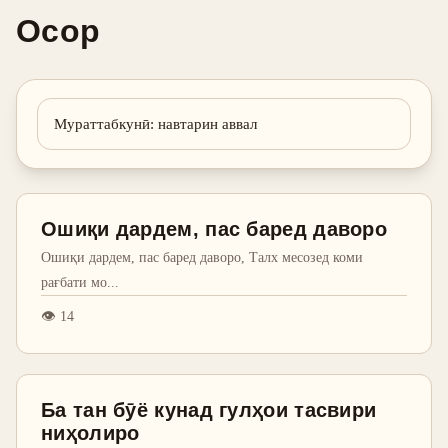
Осор
Мураттабкунӣ
:
навтарин аввал
Ошиқи дардем, пас баред даворо
Ошиқи дардем, пас баред даворо, Талх месозед коми
рағбати мо
...
👁
14
Ба тан бӯё кунад гулҳои тасвири
ниҳолиро