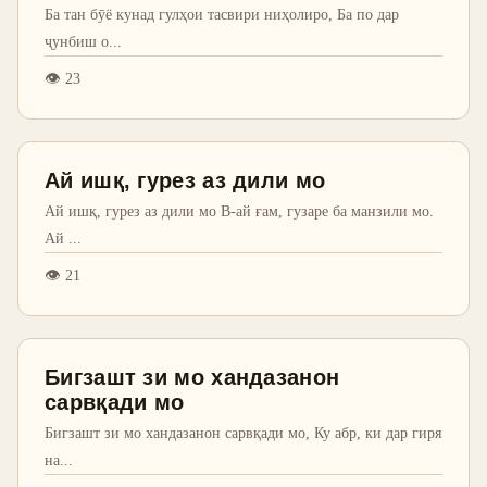
Ба тан бӯё кунад гулҳои тасвири ниҳолиро, Ба по дар
ҷунбиш о
...
👁
23
Ай ишқ, гурез аз дили мо
Ай ишқ, гурез аз дили мо В-ай ғам, гузаре ба манзили мо.
Ай
...
👁
21
Бигзашт зи мо хандазанон
сарвқади мо
Бигзашт зи мо хандазанон сарвқади мо, Ку абр, ки дар гиря
на
...