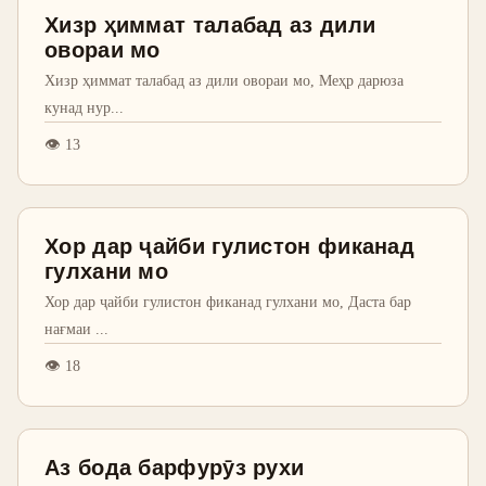
Хизр ҳиммат талабад аз дили
овораи мо
Хизр ҳиммат талабад аз дили овораи мо, Меҳр дарюза
кунад нур
...
👁
13
Хор дар ҷайби гулистон фиканад
гулхани мо
Хор дар ҷайби гулистон фиканад гулхани мо, Даста бар
нағмаи
...
👁
18
Аз бода барфурӯз рухи