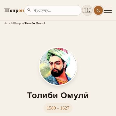
Шоир
он
🇹🇯
🔍
Асосӣ
/
Шоирон
/
Толиби Омулӣ
Толиби Омулӣ
1580 - 1627