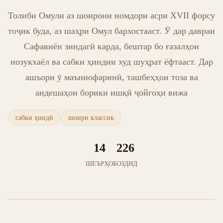
Толиби Омули аз шоирони номдори асри XVII форсу
тоҷик буда, аз шаҳри Омул бархостааст. Ӯ дар давраи
Сафавиён зиндагӣ карда, бештар бо ғазалҳои
нозукхаёл ва сабки ҳиндии худ шуҳрат ёфтааст. Дар
ашъори ӯ маъниофаринӣ, ташбеҳҳои тоза ва
андешаҳои борики ишқӣ ҷойгоҳи вижа
сабки ҳиндӣ
шоири классик
14
226
ШЕЪРҲО
БОЗДИД