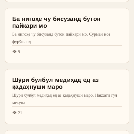
Ба нигоҳе чу бисӯзанд бутон
пайкари мо
Ба нигоҳе чу бисӯзанд бутон пайкари мо, Сурмаи ноз
фурӯшанд
...
👁
9
Шӯри булбул медиҳад ёд аз
қадаҳнӯшӣ маро
Шӯри булбул медиҳад ёд аз қадаҳнӯшӣ маро, Накҳати гул
мекуна
...
👁
21