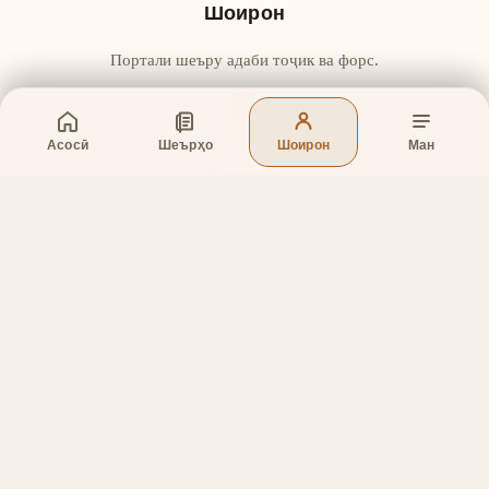
Шоирон
Портали шеъру адаби тоҷик ва форс.
Асосӣ
Шеърҳо
Шоирон
Ман
Бахшҳо
Асосӣ
Шеърҳо
Шоирон
Дар бораи лоиҳа
Тамос
Дастгирӣ