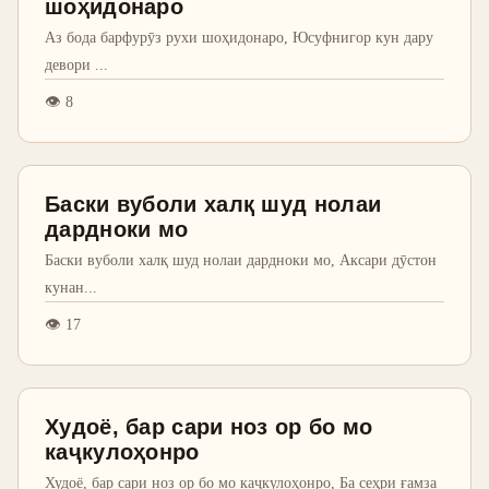
шоҳидонаро
Аз бода барфурӯз рухи шоҳидонаро, Юсуфнигор кун дару
девори
...
👁
8
Баски вуболи халқ шуд нолаи
дардноки мо
Баски вуболи халқ шуд нолаи дардноки мо, Аксари дӯстон
кунан
...
👁
17
Худоё, бар сари ноз ор бо мо
каҷкулоҳонро
Худоё, бар сари ноз ор бо мо каҷкулоҳонро, Ба сеҳри ғамза