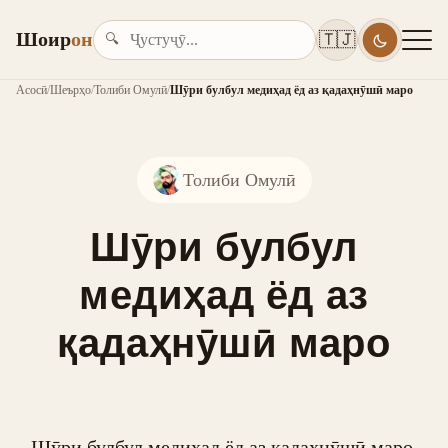
Шоир
он
🇹🇯
🔍
Асосӣ
/
Шеърҳо
/
Толиби Омулӣ
/
Шӯри булбул медиҳад ёд аз қадаҳнӯшӣ маро
Толиби Омулӣ
Шӯри булбул
медиҳад ёд аз
қадаҳнӯшӣ маро
Шӯри булбул медиҳад ёд аз қадаҳнӯшӣ маро,
