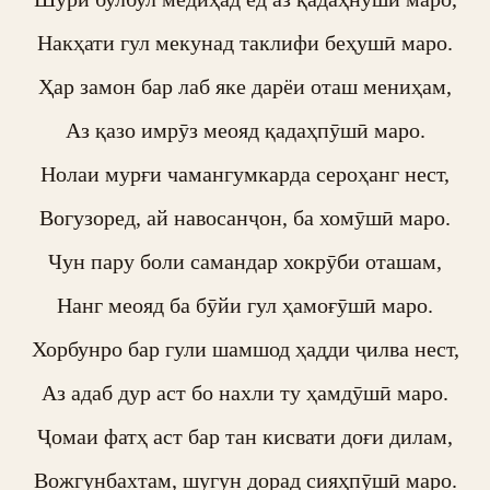
Накҳати гул мекунад таклифи беҳушӣ маро.

Ҳар замон бар лаб яке дарёи оташ мениҳам,

Аз қазо имрӯз меояд қадаҳпӯшӣ маро.

Нолаи мурғи чамангумкарда сероҳанг нест,

Вогузоред, ай навосанҷон, ба хомӯшӣ маро.

Чун пару боли самандар хокрӯби оташам,

Нанг меояд ба бӯйи гул ҳамоғӯшӣ маро.

Хорбунро бар гули шамшод ҳадди ҷилва нест,

Аз адаб дур аст бо нахли ту ҳамдӯшӣ маро.

Ҷомаи фатҳ аст бар тан кисвати доғи дилам,

Вожгунбахтам, шугун дорад сияҳпӯшӣ маро.
