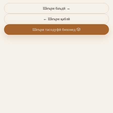
Шеъри баъдӣ
→
←
Шеъри қаблӣ
Шеъри тасодуфӣ бихонед
🎲