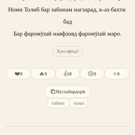
Номи Толиб бар забонам нагзарад, к-аз бахти 
бад

Бар фаромӯшӣ наяфзояд фаромӯшӣ маро.
Хато ёфтед?
❤️
🔥
👍
😢
⭐
0
0
0
0
0
Нусхабардорӣ
табиат
ғазал