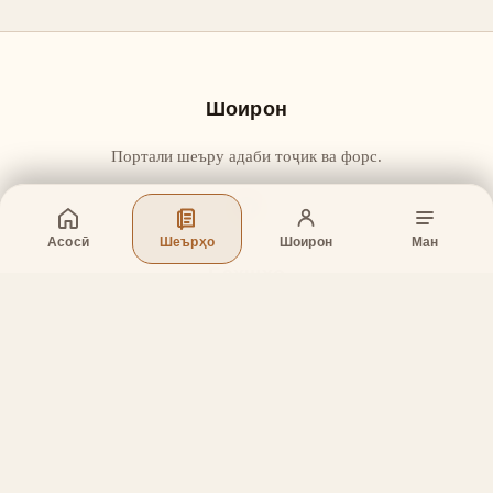
Шоирон
Портали шеъру адаби тоҷик ва форс.
Асосӣ
Шеърҳо
Шоирон
Ман
Бахшҳо
Асосӣ
Шеърҳо
Шоирон
Дар бораи лоиҳа
Тамос