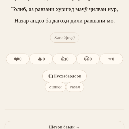
Толиб, аз равзани хуршед маҷӯ ҷилваи нур,

Назар андоз ба дагоҳи дили равшани мо.
Хато ёфтед?
❤️
🔥
👍
😢
⭐
0
0
0
0
0
Нусхабардорӣ
ошиқӣ
ғазал
Шеъри баъдӣ
→