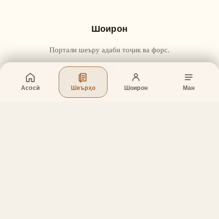
Шоирон
Портали шеъру адаби тоҷик ва форс.
Асосӣ
Шеърҳо
Шоирон
Ман
Бахшҳо
Асосӣ
Шеърҳо
Шоирон
Дар бораи лоиҳа
Тамос
Дастгирӣ