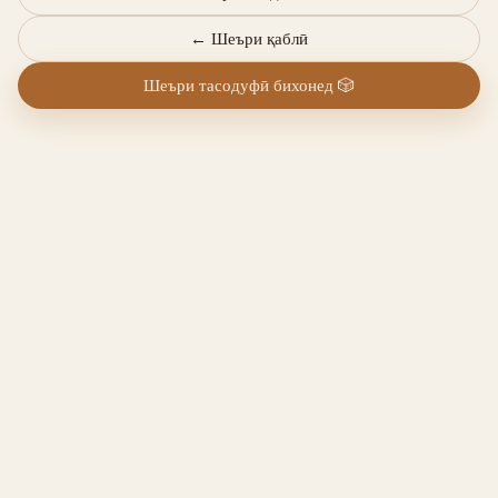
←
Шеъри қаблӣ
Шеъри тасодуфӣ бихонед
🎲