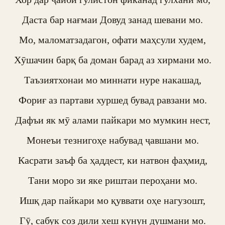
Даста бар нағмаи Довуд занад шевани мо.

Мо, маломатзадагон, офати маҳсули худем,

Хӯшачин барқ ба доман барад аз хирмани мо.

Таъзиятхонаи мо миннати нуре накашад,

Фориғ аз партави хуршед бувад равзани мо.

Дафъи як мӯ алами пайкари мо мумкин нест,

Монеъи тезнигоҳе набувад ҷавшани мо.

Касрати заъф ба ҳаддест, ки натвон фаҳмид,

Тани моро зи яке риштаи пероҳани мо.

Ишқ дар пайкари мо қуввати оҳе нагузошт,

Гӯ, сабук соз дили хеш кунун душмани мо.
