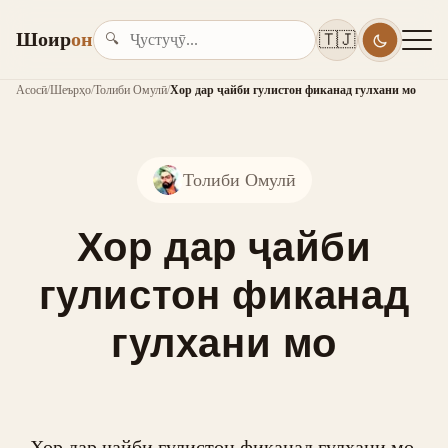
Шоир
он
🇹🇯
🔍
Асосӣ
/
Шеърҳо
/
Толиби Омулӣ
/
Хор дар ҷайби гулистон фиканад гулхани мо
Толиби Омулӣ
Хор дар ҷайби
гулистон фиканад
гулхани мо
Хор дар ҷайби гулистон фиканад гулхани мо,
