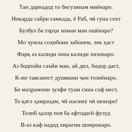
Тан дарнадод то бигузинам миёнаро.

Нокарда сайри ғамкада, ё Раб, чӣ гуна сохт

Булбул ба тарҳи хомаи ман ошёнаро?

Мо ҷумла соҳибони забонем, лек ҳаст

Фарқ аз калиди хона калиди хизонаро.

Аз бодпойи саъйи ман, ай дил, бидор даст,

К-ин тавсанест душмани ҷон тозиёнаро.

Бо маҳрамони зулфи туам сина соф нест,

То қатл ҳамраҳам, чӣ насиму чӣ шонаро!

Толиб ҳазор поя ба афтодагӣ фузуд

В-аз каф надод хирагии шоиронаро.