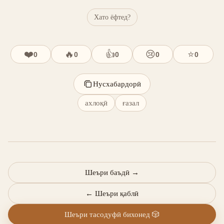
Хато ёфтед?
❤️
🔥
👍
😢
⭐
0
0
0
0
0
Нусхабардорӣ
ахлоқӣ
ғазал
Шеъри баъдӣ
→
←
Шеъри қаблӣ
Шеъри тасодуфӣ бихонед
🎲