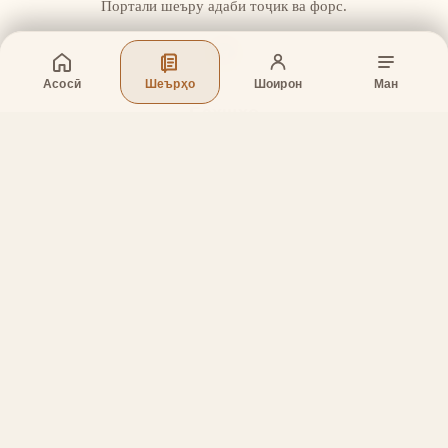
Портали шеъру адаби тоҷик ва форс.
Асосӣ
Шеърҳо
Шоирон
Ман
Бахшҳо
Асосӣ
Шеърҳо
Шоирон
Дар бораи лоиҳа
Тамос
Дастгирӣ
Тамос
Телефон
:
+998 (94) 334-39-57