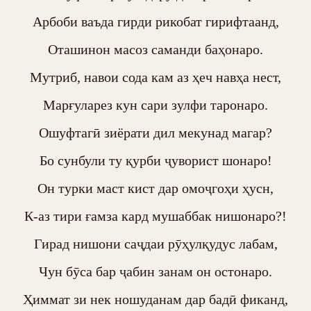
Арбоби ваъда гирди рикобат гирифтаанд,

Оташинон масоз саманди баҳонаро.

Мутриб, навои сода кам аз ҳеч навҳа нест,

Марғуларез кун сари зулфи таронаро.

Ошуфтагӣ зиёрати дил мекунад магар?

Бо сунбули ту қурби ҷуворист шонаро!

Он турки маст кист дар омоҷгоҳи ҳусн,

К-аз тири ғамза кард мушаббак нишонаро?!

Гирад нишони саҷдаи рӯҳулқудус лабам,

Чун бӯса бар ҷабин занам он остонаро.

Ҳиммат зи нек ношуданам дар бадӣ фиканд,
