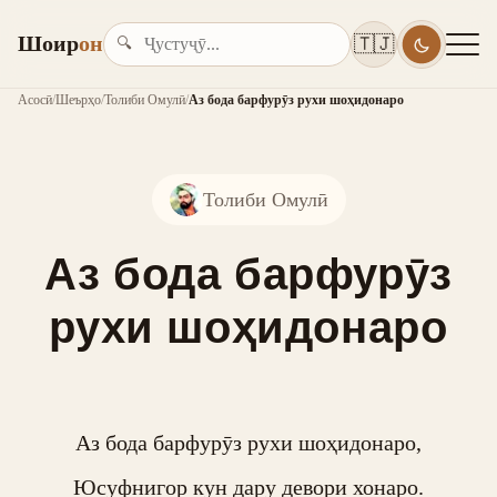
Шоир
он
🇹🇯
🔍
Асосӣ
/
Шеърҳо
/
Толиби Омулӣ
/
Аз бода барфурӯз рухи шоҳидонаро
Толиби Омулӣ
Аз бода барфурӯз
рухи шоҳидонаро
Аз бода барфурӯз рухи шоҳидонаро,

Юсуфнигор кун дару девори хонаро.
