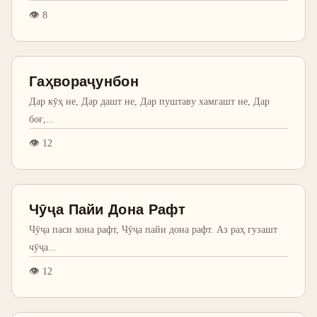
👁
8
Гаҳвораҷунбон
Дар кӯҳ не, Дар дашт не, Дар пуштаву хамгашт не, Дар
боғ,
...
👁
12
Чӯҷа Пайи Дона Рафт
Чӯҷа паси хона рафт, Чӯҷа пайи дона рафт. Аз раҳ гузашт
чӯҷа
...
👁
12