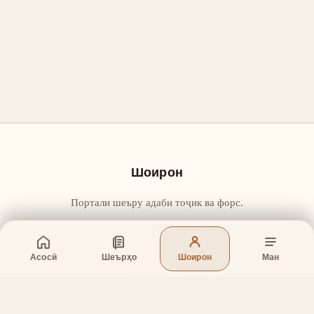
Шоирон
Портали шеъру адаби тоҷик ва форс.
Асосӣ
Шеърҳо
Шоирон
Ман
Бахшҳо
Асосӣ