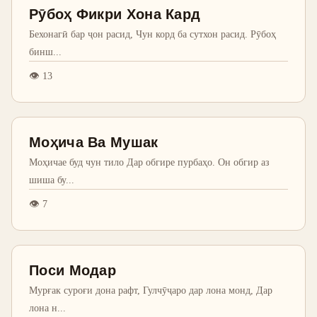
Рӯбоҳ Фикри Хона Кард
Бехонагӣ бар ҷон расид, Чун корд ба сутхон расид. Рӯбоҳ
бинш
...
👁
13
Моҳича Ва Мушак
Моҳичае буд чун тило Дар обгире пурбаҳо. Он обгир аз
шиша бу
...
👁
7
Поси Модар
Мурғак суроғи дона рафт, Гулчӯҷаро дар лона монд, Дар
лона н
...