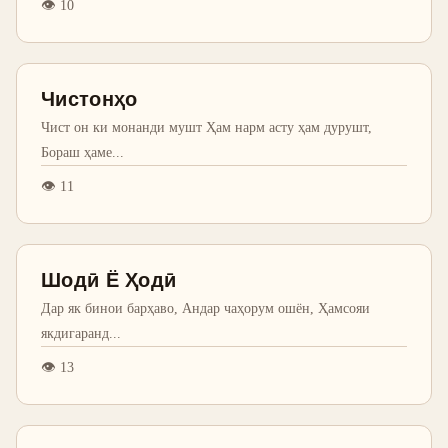
👁
10
Чистонҳо
Чист он ки монанди мушт Ҳам нарм асту ҳам дурушт,
Бораш ҳаме
...
👁
11
Шодӣ Ё Ҳодӣ
Дар як бинои барҳаво, Андар чаҳорум ошён, Ҳамсояи
якдигаранд
...
👁
13