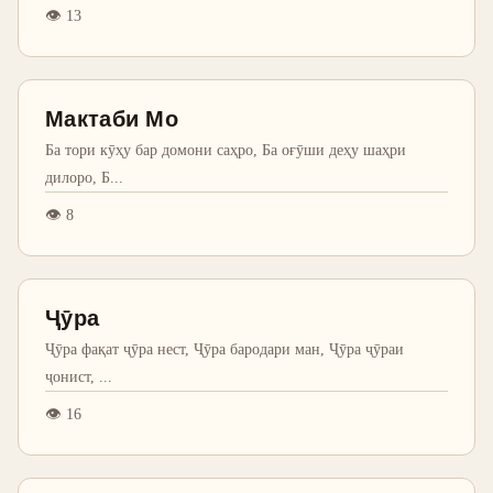
👁
13
Мактаби Мо
Ба тори кӯҳу бар домони саҳро, Ба оғӯши деҳу шаҳри
дилоро, Б
...
👁
8
Ҷӯра
Ҷӯра фақат ҷӯра нест, Ҷӯра бародари ман, Ҷӯра ҷӯраи
ҷонист,
...
👁
16