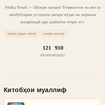
Убайд Раҷаб — Шоири халқии Тоҷикистон ва яке аз
маҳбубтарин устодони шеъри кӯдак ва лирикаи
шаҳрвандӣ дар адабиёти тоҷик аст.
шоири даври советӣ
шоири муосир
121
910
ШЕЪРҲО
БОЗДИД
Китобҳои муаллиф