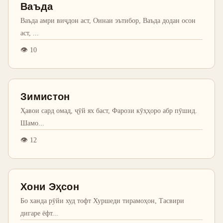
Ваъда
Ваъда амри виҷдон аст, Оинаи эътибор, Ваъда додан осон
аст,
...
👁
10
Зимистон
Ҳавои сард омад, ҷӯй ях баст, Фарози кӯҳҳоро абр пӯшид.
Шамо
...
👁
12
Хони Эҳсон
Бо ханда рӯйи худ тофт Хуршеди тирамоҳон, Тасвири
дигаре ёфт
...