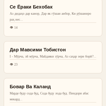
Се Ёраки Бехобак
Аз дидаҳо дар канор, Дар як гӯшаи анбор, Ки рӯшаниро
раҳ нес
...
👁
14
Дар Мавсими Тобистон
I - Мӯрча, эй мӯрча, Майдаяки зӯрча, Аз саҳар зери борӣ?
...
👁
23
Бовар Ва Каланд
Марде буду сода буд, Сода буду лода буд. Пиндори абас
мекард
...