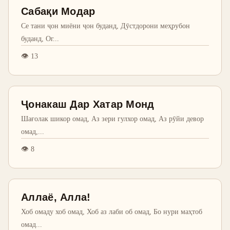
Сабақи Модар
Се тани ҷон миёни ҷон буданд, Дӯстдорони меҳрубон
буданд, Ог
...
👁
13
Ҷонакаш Дар Хатар Монд
Шағолак шикор омад, Аз зери гулхор омад, Аз рӯйи девор
омад,
...
👁
8
Аллаё, Алла!
Хоб омаду хоб омад, Хоб аз лаби об омад, Бо нури маҳтоб
омад
...