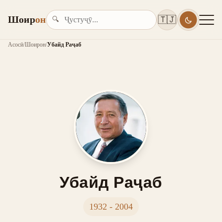
Шоир
он
🇹🇯
🔍
Асосӣ
/
Шоирон
/
Убайд Раҷаб
Убайд Раҷаб
1932 - 2004