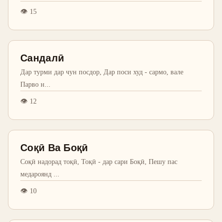
👁
15
Сандалӣ
Дар турми дар чун посдор, Дар поси худ - сармо, вале
Парво н
...
👁
12
Соқӣ Ва Боқӣ
Соқӣ надорад тоқӣ, Тоқӣ - дар сари Боқӣ, Пешу пас
медароянд
...
👁
10