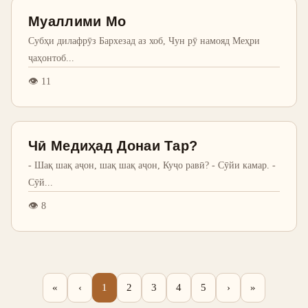
Муаллими Мо
Субҳи дилафрӯз Бархезад аз хоб, Чун рӯ намояд Меҳри
ҷаҳонтоб
...
👁
11
Чӣ Медиҳад Донаи Тар?
- Шақ шақ аҷон, шақ шақ аҷон, Куҷо равӣ? - Сӯйи камар. -
Сӯй
...
👁
8
«
‹
1
2
3
4
5
›
»