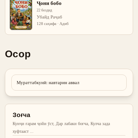
Ҷони бобо
22 боздид
Убайд Раҷаб
128 саҳифа · Адиб
Осор
Мураттабкунӣ
:
навтарин аввал
Зоғча
Кунҷи ғарам ҷойи ӯст, Дар лабаки боғча, Кулча зада
хуфтааст
...