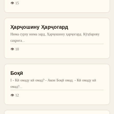
👁
15
Ҳарҷошину Ҳарҷогард
Нима сурху нима зард, Ҳарҷошину ҳарҷогард. Кӯҳбарову
саҳрога
...
👁
10
Боқӣ
I - Кӣ омаду кӣ омад? - Акои Боқӣ омад. - Кӣ омаду кӣ
омад?
...
👁
12