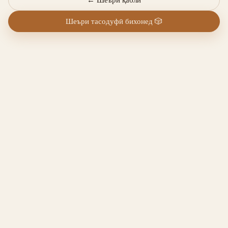
Шеъри тасодуфӣ бихонед
🎲