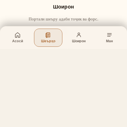
Шоирон
Портали шеъру адаби тоҷик ва форс.
Асосӣ
Шеърҳо
Шоирон
Ман
Бахшҳо
Асосӣ
Шеърҳо
Шоирон
Дар бораи лоиҳа
Тамос
Дастгирӣ