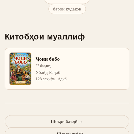
барои кӯдакон
Китобҳои муаллиф
Ҷони бобо
22 боздид
Убайд Раҷаб
128 саҳифа · Адиб
Шеъри баъдӣ
→
←
Шеъри қаблӣ