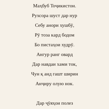
Маҳбуб Тоҷикистон.

Рухсора шуст дар нур

Себу анори хушбӯ,

Рӯ тоза кард бодом

Бо пистаҳои худрӯ.

Ангур ранг овард

Дар навдаи хами ток,

Чун қ анд гашт ширин

Анҷиру олую нок.

Дар ҷӯяҳои полез
