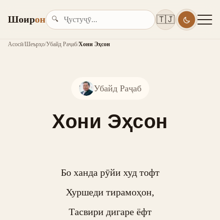
Шоир
он
🇹🇯
🔍
Асосӣ
/
Шеърҳо
/
Убайд Раҷаб
/
Хони Эҳсон
Убайд Раҷаб
Хони Эҳсон
Бо ханда рӯйи худ тофт

Хуршеди тирамоҳон,

Тасвири дигаре ёфт
