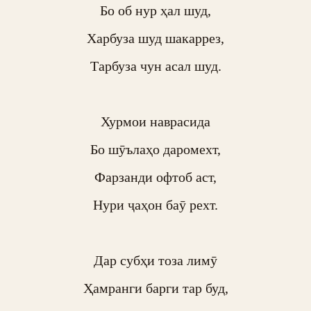
Бо об нур ҳал шуд,

Харбуза шуд шакаррез,

Тарбуза чун асал шуд.

Хурмои наврасида

Бо шӯълаҳо даромехт,

Фарзанди офтоб аст,

Нури ҷаҳон баӯ рехт.

Дар субҳи тоза лимӯ

Ҳамранги барги тар буд,
