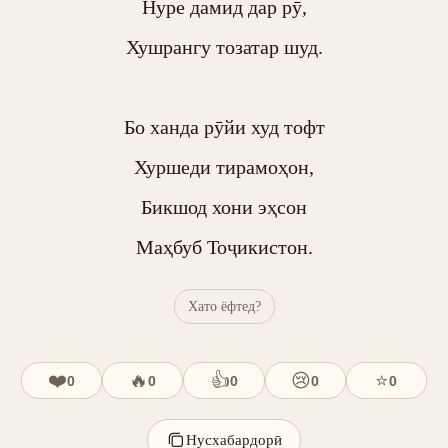
Нуре дамид дар рӯ,

Хушрангу тозатар шуд.

Бо ханда рӯйи худ тофт

Хуршеди тирамоҳон,

Бикшод хони эҳсон

Маҳбуб Тоҷикистон.
Хато ёфтед?
❤️
🔥
👍
😢
⭐
0
0
0
0
0
Нусхабардорӣ