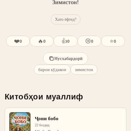
Зимистон!
Хато ёфтед?
❤️
🔥
👍
😢
⭐
0
0
0
0
0
Нусхабардорӣ
барои кӯдакон
зимистон
Китобҳои муаллиф
Ҷони бобо
22 боздид