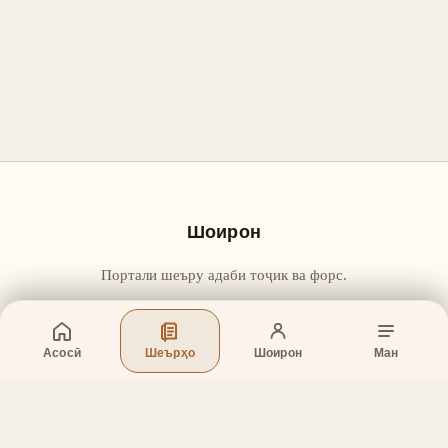
Шоирон
Портали шеъру адаби тоҷик ва форс.
Асосӣ
Шеърҳо
Шоирон
Ман
Бахшҳо
Асосӣ