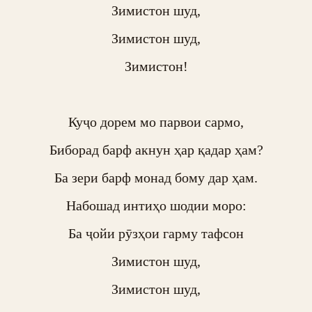
Зимистон шуд,

Зимистон шуд,

Зимистон!

Куҷо дорем мо парвои сармо,

Биборад барф акнун ҳар қадар ҳам?

Ба зери барф монад бому дар ҳам.

Набошад интиҳо шодии моро:

Ба ҷойи рӯзҳои гарму тафсон

Зимистон шуд,

Зимистон шуд,
