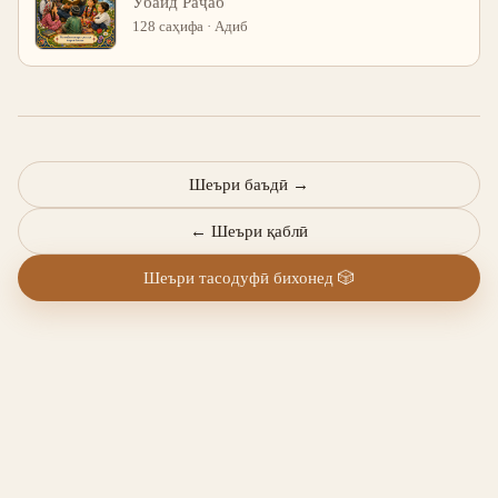
Убайд Раҷаб
128 саҳифа · Адиб
Шеъри баъдӣ
→
←
Шеъри қаблӣ
Шеъри тасодуфӣ бихонед
🎲