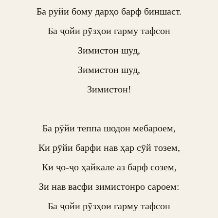
Ба рӯйи бому дарҳо барф биншаст.

Ба ҷойи рӯзҳои гарму тафсон

Зимистон шуд,

Зимистон шуд,

Зимистон!

Ба рӯйи теппа шодон мебароем,

Ки рӯйи барфи нав ҳар сӯй тозем,

Ки ҷо-ҷо ҳайкале аз барф созем,

Зи нав васфи зимистонро сароем:

Ба ҷойи рӯзҳои гарму тафсон
