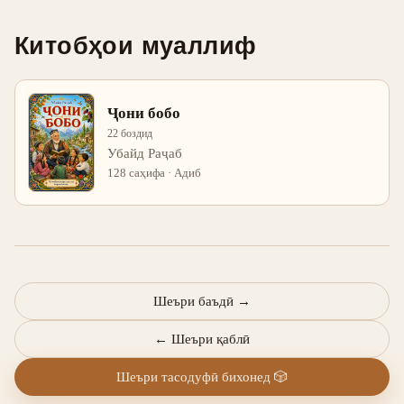
Китобҳои муаллиф
Ҷони бобо
22 боздид
Убайд Раҷаб
128 саҳифа · Адиб
Шеъри баъдӣ
→
←
Шеъри қаблӣ
Шеъри тасодуфӣ бихонед
🎲