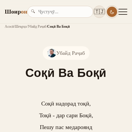
Шоир
он
🇹🇯
🔍
Асосӣ
/
Шеърҳо
/
Убайд Раҷаб
/
Соқӣ Ва Боқӣ
Убайд Раҷаб
Соқӣ Ва Боқӣ
Соқӣ надорад тоқӣ,

Тоқӣ - дар сари Боқӣ,

Пешу пас медароянд
