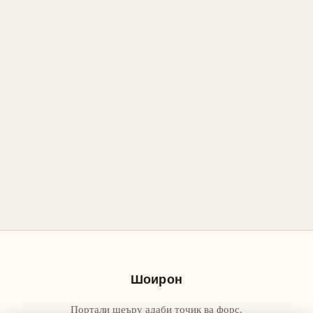
Шоирон
Портали шеъру адаби тоҷик ва форс.