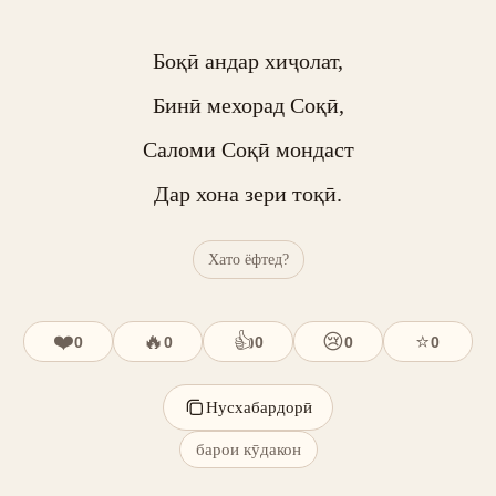
Боқӣ андар хиҷолат,

Бинӣ мехорад Соқӣ,

Саломи Соқӣ мондаст

Дар хона зери тоқӣ.
Хато ёфтед?
❤️
🔥
👍
😢
⭐
0
0
0
0
0
Нусхабардорӣ
барои кӯдакон