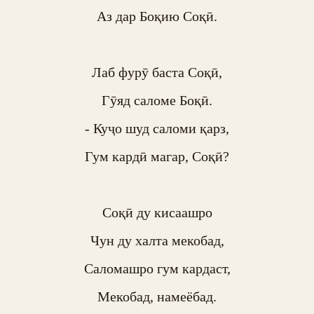
Аз дар Боқию Соқӣ.

Лаб фурӯ баста Соқӣ,

Гӯяд саломе Боқӣ.

- Куҷо шуд саломи қарз,

Гум кардӣ магар, Соқӣ?

Соқӣ ду кисаашро

Чун ду халта мекобад,

Саломашро гум кардаст,

Мекобад, намеёбад.
