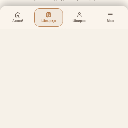
Асосӣ
Шеърҳо
Шоирон
Ман
Бахшҳо
Асосӣ
Шеърҳо
Шоирон
Дар бораи лоиҳа
Тамос
Дастгирӣ
Тамос
Телефон
:
+998 (94) 334-39-57