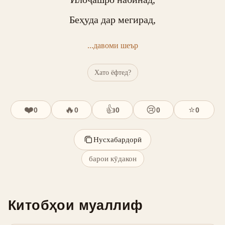
Беҳуда дар мегирад,
...давоми шеър
Хато ёфтед?
❤️
🔥
👍
😢
⭐
0
0
0
0
0
Нусхабардорӣ
барои кӯдакон
Китобҳои муаллиф