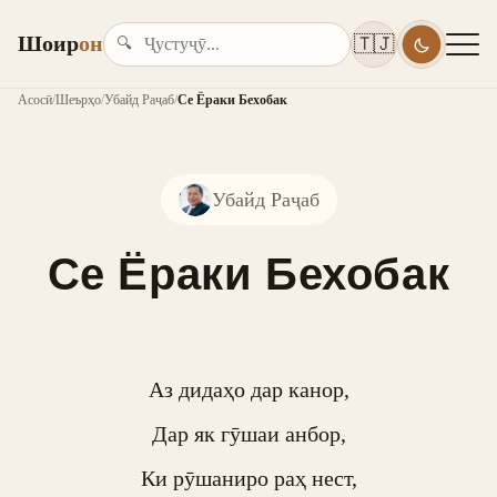
Шоир
он
🇹🇯
🔍
Асосӣ
/
Шеърҳо
/
Убайд Раҷаб
/
Се Ёраки Бехобак
Убайд Раҷаб
Се Ёраки Бехобак
Аз дидаҳо дар канор,

Дар як гӯшаи анбор,

Ки рӯшаниро раҳ нест,
