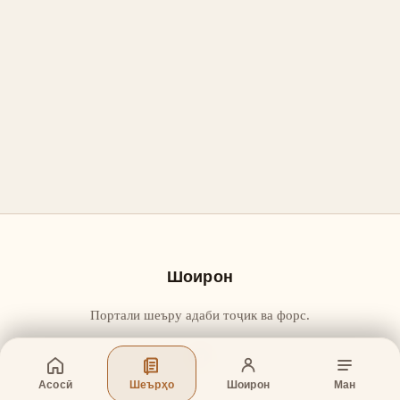
Шоирон
Портали шеъру адаби тоҷик ва форс.
Асосӣ
Шеърҳо
Шоирон
Ман