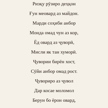
Ризқу рӯзиро деҳқон

Ғун меовард аз майдон.

Марди соҳиби анбор

Монда омад чун аз кор,

Ёд овард аз ҷуворӣ,

Мисли як тан хуморӣ.

Ҷувории бирён хост,

Сӯйи анбор омад рост.

Ҷувориро аз ҷувол

Дар косае моломол

Берун бо ёрон овард,
