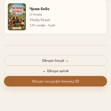
Ҷони бобо
22 боздид
Убайд Раҷаб
128 саҳифа · Адиб
Шеъри баъдӣ
→
←
Шеъри қаблӣ
Шеъри тасодуфӣ бихонед
🎲