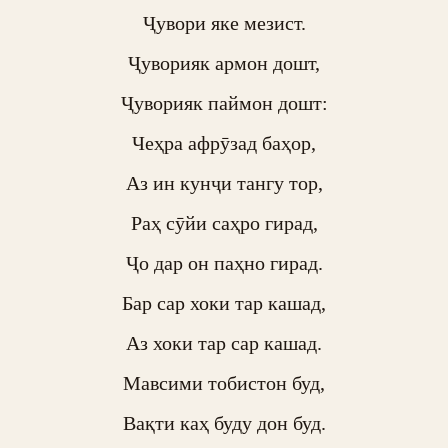
Ҷувори яке мезист.

Ҷуворияк армон дошт,

Ҷуворияк паймон дошт:

Чеҳра афрӯзад баҳор,

Аз ин кунҷи тангу тор,

Раҳ сӯйи саҳро гирад,

Ҷо дар он паҳно гирад.

Бар сар хоки тар кашад,

Аз хоки тар сар кашад.

Мавсими тобистон буд,

Вақти каҳ буду дон буд.
