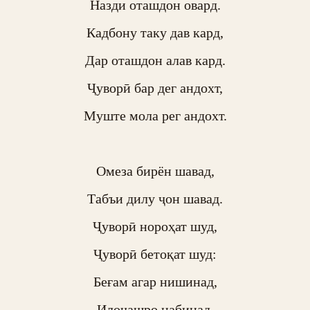
Назди оташдон овард.

Кадбону таку дав кард,

Дар оташдон алав кард.

Ҷуворӣ бар дег андохт,

Муште мола рег андохт.

Омеза бирён шавад,

Табъи дилу ҷон шавад.

Ҷуворӣ нороҳат шуд,

Ҷуворӣ бетоқат шуд:

Беғам агар нишинад,

Илоҷашро набинад,
