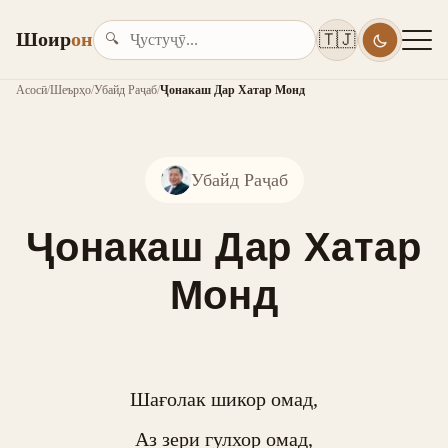
Шоир
он
🇹🇯
🔍
Асосӣ
/
Шеърҳо
/
Убайд Раҷаб
/
Ҷонакаш Дар Хатар Монд
Убайд Раҷаб
Ҷонакаш Дар Хатар
Монд
Шағолак шикор омад,

Аз зери гулхор омад,
