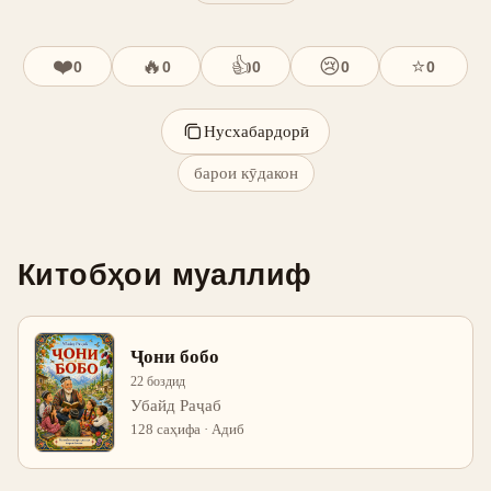
❤️
🔥
👍
😢
⭐
0
0
0
0
0
Нусхабардорӣ
барои кӯдакон
Китобҳои муаллиф
Ҷони бобо
22 боздид
Убайд Раҷаб
128 саҳифа · Адиб