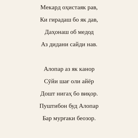
Мекард оҳистаяк рав,

Ки гирадаш бо як дав,

Даҳонаш об медод

Аз дидани сайди нав.

Алопар аз як канор

Сӯйи шағ оли айёр

Дошт нигаҳ бо виқор.

Пуштибон буд Алопар

Бар мурғаки беозор.
