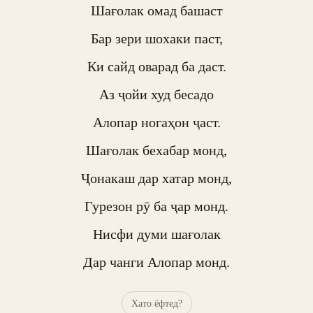
Шағолак омад башаст

Бар зери шохаки паст,

Ки сайд оварад ба даст.

Аз ҷойи худ бесадо

Алопар ногаҳон ҷаст.

Шағолак бехабар монд,

Ҷонакаш дар хатар монд,

Гурезон рӯ ба ҷар монд.

Нисфи думи шағолак

Дар чанги Алопар монд.
Хато ёфтед?