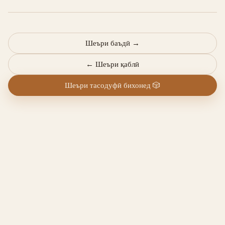
Шеъри баъдӣ
→
←
Шеъри қаблӣ
Шеъри тасодуфӣ бихонед
🎲