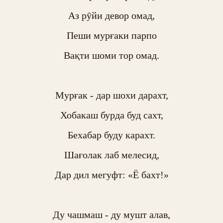
Аз рӯйи девор омад,

Пеши мурғаки парпо

Вақти шоми тор омад.

Мурғак - дар шохи дарахт,

Хобакаш бурда буд сахт,

Бехабар буду карахт.

Шағолак лаб мелесид,

Дар дил мегуфт: «Ё бахт!»

Ду чашмаш - ду мушт алав,
