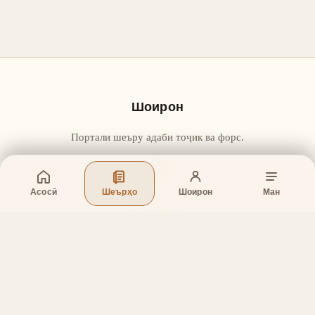
Шоирон
Портали шеъру адаби тоҷик ва форс.
Асосӣ
Шеърҳо
Шоирон
Ман
Бахшҳо
Асосӣ
Шеърҳо
Шоирон