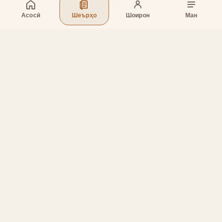
Асосӣ
Шеърҳо
Шоирон
Ман
Бахшҳо
Асосӣ
Шеърҳо
Шоирон
Дар бораи лоиҳа
Тамос
Дастгирӣ
Тамос
Телефон
:
+998 (94) 334-39-57
Telegram:
@muin_gulov