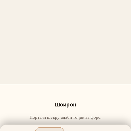
Шоирон
Портали шеъру адаби тоҷик ва форс.