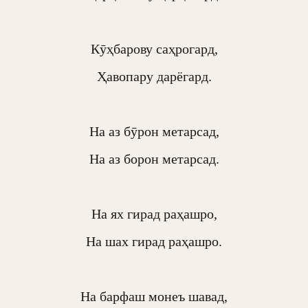
Кӯҳбарову саҳрогард,

Ҳавопару дарёгард.

На аз бӯрон метарсад,

На аз борон метарсад.

На ях гирад раҳашро,

На шах гирад раҳашро.

На барфаш монеъ шавад,
