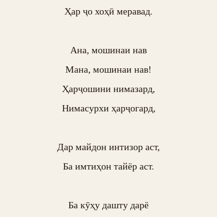
Ҳар ҷо хоҳӣ меравад.

Ана, мошинаи нав

Мана, мошинаи нав!

Ҳарҷошини нимазард,

Нимасурхи ҳарҷогард,

Дар майдон интизор аст,

Ба имтиҳон тайёр аст.

Ба кӯҳу дашту дарё
