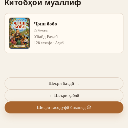
Китобҳои муаллиф
Ҷони бобо
22 боздид
Убайд Раҷаб
128 саҳифа · Адиб
Шеъри баъдӣ
→
←
Шеъри қаблӣ
Шеъри тасодуфӣ бихонед
🎲