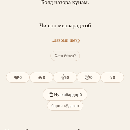
Бояд назора кунам.

Чӣ сон меоварад тоб
...давоми шеър
Хато ёфтед?
❤️
🔥
👍
😢
⭐
0
0
0
0
0
Нусхабардорӣ
барои кӯдакон