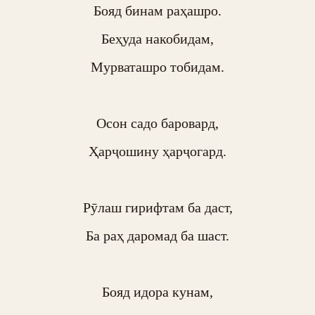
Бояд бинам раҳашро.

Беҳуда накобидам,

Мурваташро тобидам.

Осон садо баровард,

Ҳарҷошину ҳарҷогард.

Рӯлаш гирифтам ба даст,

Ба раҳ даромад ба шаст.

Бояд идора кунам,
