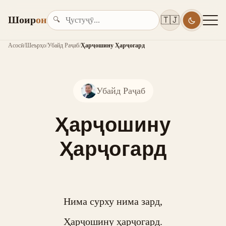
Шоир
он
🇹🇯
🔍
Асосӣ
/
Шеърҳо
/
Убайд Раҷаб
/
Ҳарҷошину Ҳарҷогард
Убайд Раҷаб
Ҳарҷошину
Ҳарҷогард
Нима сурху нима зард,

Ҳарҷошину ҳарҷогард.
