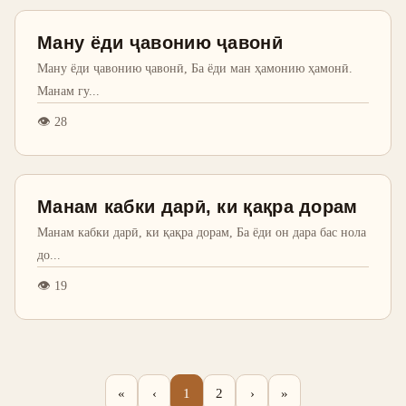
Ману ёди ҷавонию ҷавонӣ
Ману ёди ҷавонию ҷавонӣ, Ба ёди ман ҳамонию ҳамонӣ.
Манам гу
...
👁
28
Манам кабки дарӣ, ки қақра дорам
Манам кабки дарӣ, ки қақра дорам, Ба ёди он дара бас нола
до
...
👁
19
«
‹
1
2
›
»