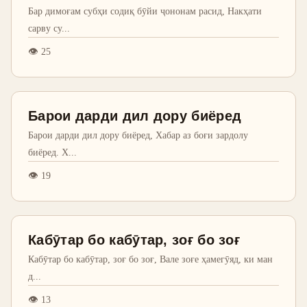
Бар димоғам субҳи содиқ бӯйи ҷононам расид, Накҳати
сарву су
...
👁
25
Барои дарди дил дору биёред
Барои дарди дил дору биёред, Хабар аз боғи зардолу
биёред. Х
...
👁
19
Кабӯтар бо кабӯтар, зоғ бо зоғ
Кабӯтар бо кабӯтар, зоғ бо зоғ, Вале зоғе ҳамегӯяд, ки ман
д
...
👁
13