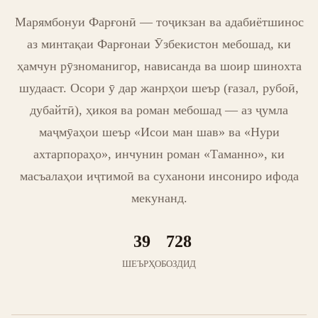
Марямбонуи Фарғонӣ — тоҷикзан ва адабиётшинос
аз минтақаи Фарғонаи Ӯзбекистон мебошад, ки
ҳамчун рӯзноманигор, нависанда ва шоир шинохта
шудааст. Осори ӯ дар жанрҳои шеър (ғазал, рубоӣ,
дубайтӣ), ҳикоя ва роман мебошад — аз ҷумла
маҷмӯаҳои шеър «Исои ман шав» ва «Нури
ахтарпораҳо», инчунин роман «Таманно», ки
масъалаҳои иҷтимоӣ ва суханони инсониро ифода
мекунанд.
39
728
ШЕЪРҲО
БОЗДИД