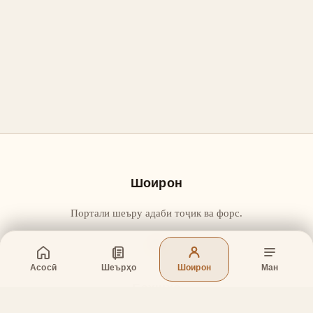
Шоирон
Портали шеъру адаби тоҷик ва форс.
Асосӣ
Шеърҳо
Шоирон
Ман
Бахшҳо