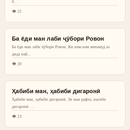
б
...
👁
25
Ба ёди ман лаби ҷӯбори Ровон
Ба ёди ман лаби ҷӯбори Ровон, Ки нам-нам менамуд аз
дида най
...
👁
20
Ҳабиби ман, ҳабиби дигаронӣ
Ҳабиби ман, ҳабиби дигаронӣ, Зи ман рафта, насиби
дигаронӣ.
...
👁
23