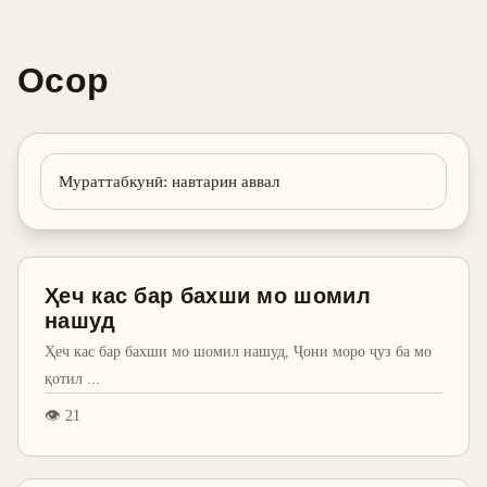
Осор
Мураттабкунӣ
:
навтарин аввал
Ҳеч кас бар бахши мо шомил
нашуд
Ҳеч кас бар бахши мо шомил нашуд, Ҷони моро ҷуз ба мо
қотил
...
👁
21