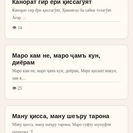
Канорат гир ёри қиссагӯят
Канорат гир ёри қиссагӯят, Ҳикоятҳо ба сабки тозагӯят.
Агар
...
👁
14
Маро кам не, маро ҷамъ кун,
диёрам
Маро кам не, маро ҷамъ кун, диёрам, Маро қисмат макун,
зам к
...
👁
25
Ману қисса, ману шеъру тарона
Ману қисса, ману шеъру тарона, Маро гуфту шунуфти
ошиқона. Т
...