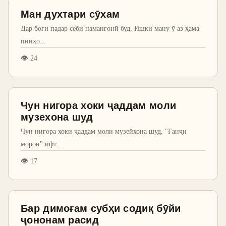
Ман духтари сӯхам
Дар боғи падар себи намангонӣ буд, Ишқи ману ӯ аз ҳама
пинҳо
...
👁
24
Чун нигора хоки ҷаддам моли
музехона шуд
Чун нигора хоки ҷаддам моли музейхона шуд, "Ганҷи
морон" ифт
...
👁
17
Бар димоғам субҳи содиқ бӯйи
ҷононам расид