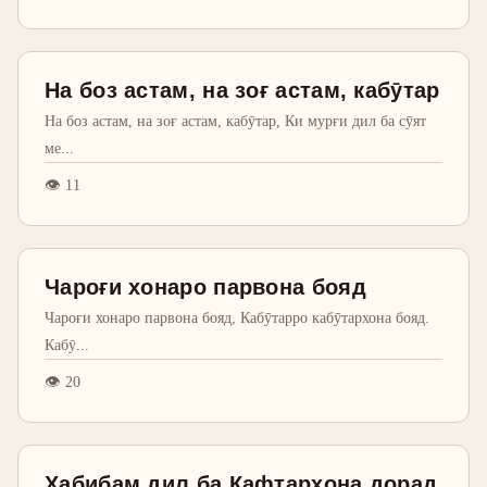
На боз астам, на зоғ астам, кабӯтар
На боз астам, на зоғ астам, кабӯтар, Ки мурғи дил ба сӯят
ме
...
👁
11
Чароғи хонаро парвона бояд
Чароғи хонаро парвона бояд, Кабӯтарро кабӯтархона бояд.
Кабӯ
...
👁
20
Ҳабибам дил ба Кафтархона дорад