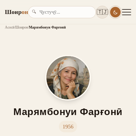
Шоир
он
🇹🇯
🔍
Асосӣ
/
Шоирон
/
Марямбонуи Фарғонӣ
Марямбонуи Фарғонӣ
1956