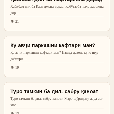
Ҳабибам дил ба Кафтархона дорад, Кабӯтарбаччаҳо дар лона
дор
...
👁
21
Ку авҷи паркашии кафтари ман?
Ку авҷи паркашии кафтари ман? Нашуд девон, куҷо шуд
дафтари
...
👁
19
Туро тамкин ба дил, сабру қаноат
Туро тамкин ба дил, сабру қаноат, Маро шӯридану дард аст
қис
...
👁
13