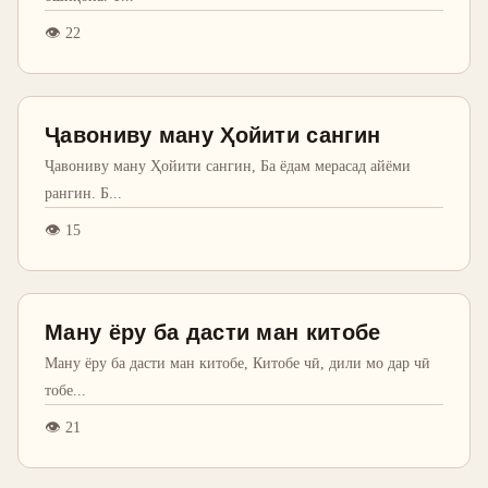
👁
22
Ҷавониву ману Ҳойити сангин
Ҷавониву ману Ҳойити сангин, Ба ёдам мерасад айёми
рангин. Б
...
👁
15
Ману ёру ба дасти ман китобе
Ману ёру ба дасти ман китобе, Китобе чӣ, дили мо дар чӣ
тобе
...
👁
21