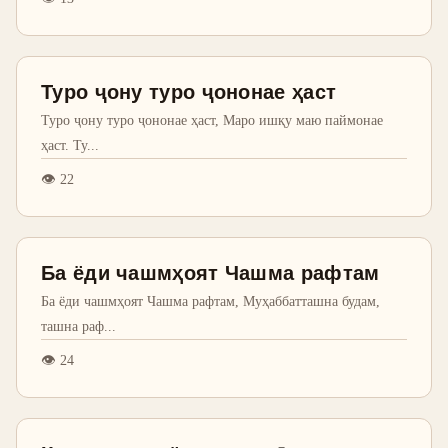
Туро ҷону туро ҷононае ҳаст
Туро ҷону туро ҷононае ҳаст, Маро ишқу маю паймонае
ҳаст. Ту
...
👁
22
Ба ёди чашмҳоят Чашма рафтам
Ба ёди чашмҳоят Чашма рафтам, Муҳаббатташна будам,
ташна раф
...
👁
24