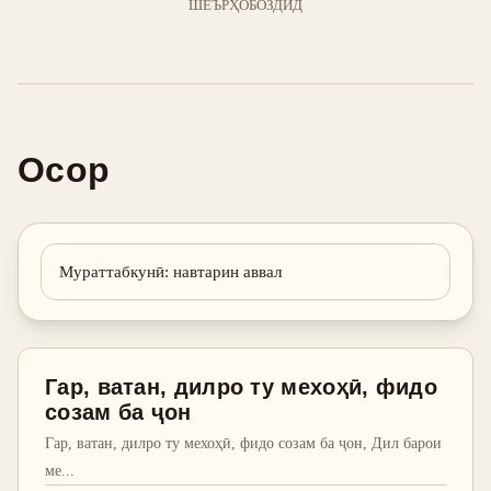
ШЕЪРҲО
БОЗДИД
Осор
Мураттабкунӣ
:
навтарин аввал
Гар, ватан, дилро ту мехоҳӣ, фидо
созам ба ҷон
Гар, ватан, дилро ту мехоҳӣ, фидо созам ба ҷон, Дил барои
ме
...