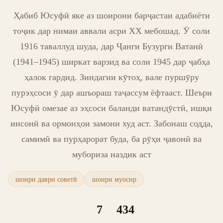
Ҳабиб Юсуфӣ яке аз шоирони барҷастаи адабиёти
тоҷик дар нимаи аввали асри ХХ мебошад. Ӯ соли
1916 таваллуд шуда, дар Ҷанги Бузурги Ватанӣ
(1941–1945) ширкат варзид ва соли 1945 дар ҷабҳа
ҳалок гардид. Зиндагии кӯтоҳ, вале пуршӯру
пурэҳсоси ӯ дар ашъораш таҷассум ёфтааст. Шеъри
Юсуфӣ омезае аз эҳсоси баланди ватандӯстӣ, ишқи
инсонӣ ва ормонҳои замони худ аст. Забонаш содда,
самимӣ ва пурҳарорат буда, ба рӯҳи ҷавонӣ ва
мубориза наздик аст
шоири даври советӣ
шоири муосир
7
434