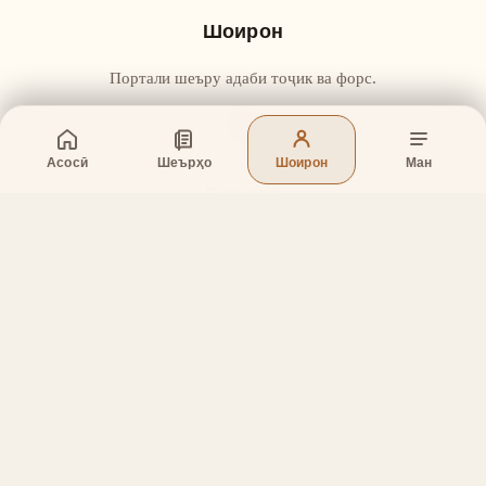
Шоирон
Портали шеъру адаби тоҷик ва форс.
Асосӣ
Шеърҳо
Шоирон
Ман
Бахшҳо
Асосӣ
Шеърҳо
Шоирон
Дар бораи лоиҳа
Тамос
Дастгирӣ