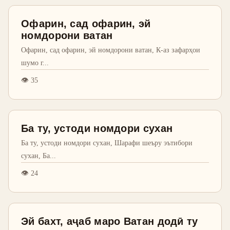
Офарин, сад офарин, эй
номдорони ватан
Офарин, сад офарин, эй номдорони ватан, К-аз зафарҳои
шумо г
...
👁
35
Ба ту, устоди номдори сухан
Ба ту, устоди номдори сухан, Шарафи шеъру эътибори
сухан, Ба
...
👁
24
Эй бахт, аҷаб маро Ватан додӣ ту