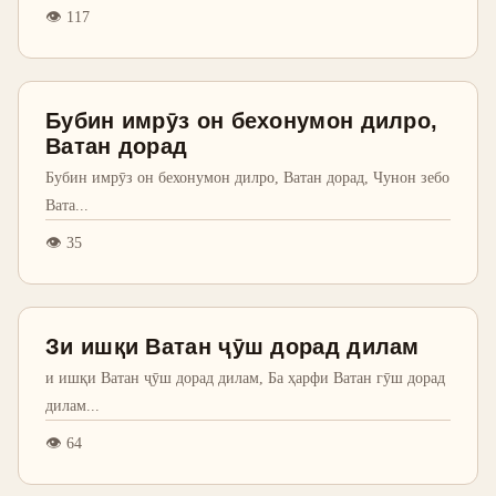
👁
117
Бубин имрӯз он бехонумон дилро,
Ватан дорад
Бубин имрӯз он бехонумон дилро, Ватан дорад, Чунон зебо
Вата
...
👁
35
Зи ишқи Ватан ҷӯш дорад дилам
и ишқи Ватан ҷӯш дорад дилам, Ба ҳарфи Ватан гӯш дорад
дилам
...
👁
64