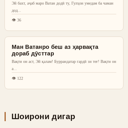
Эй бахт, аҷаб маро Ватан додӣ ту, Гулҳои умедам ба чаман
дод
...
👁
36
Ман Ватанро беш аз ҳарвақта
дораб дӯсттар
Вақти он аст, Эй қалам! Буррандатар гардӣ зи теғ! Вақти он
а
...
👁
122
Шоирони дигар