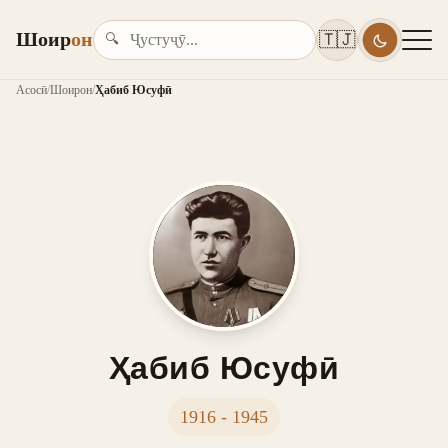
Шоир
он
🇹🇯
🔍
Асосӣ
/
Шоирон
/
Ҳабиб Юсуфӣ
Ҳабиб Юсуфӣ
1916 - 1945