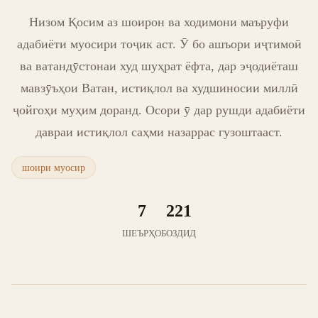
Низом Қосим аз шоирон ва ходимони маъруфи
адабиёти муосири тоҷик аст. Ӯ бо ашъори иҷтимоӣ
ва ватандӯстонаи худ шуҳрат ёфта, дар эҷодиёташ
мавзӯъҳои Ватан, истиқлол ва худшиносии миллӣ
ҷойгоҳи муҳим доранд. Осори ӯ дар рушди адабиёти
давраи истиқлол саҳми назаррас гузоштааст.
шоири муосир
7
221
ШЕЪРҲО
БОЗДИД