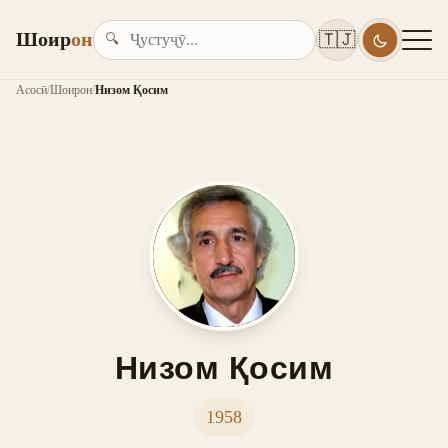
Шоир
он
🇹🇯
🔍
Асосӣ
/
Шоирон
/
Низом Қосим
Низом Қосим
1958