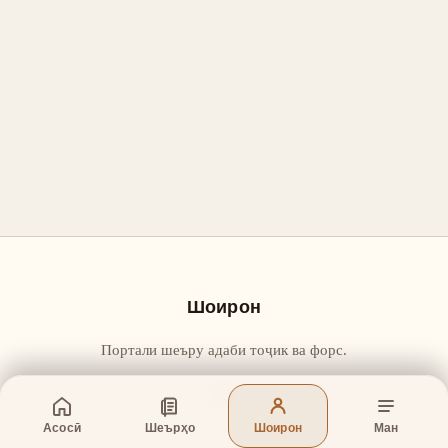
Шоирон
Портали шеъру адаби тоҷик ва форс.
Асосӣ
Шеърҳо
Шоирон
Ман