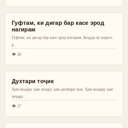
Гуфтам, ки дигар бар касе эрод
нагирам
Гуфтам, ки дигар бар касе эрод нагирам, Беҳуда чу корест,
р
...
👁
28
Духтари тоҷик
Ҳам модару ҳам хоҳару ҳам дилбари ҷон, Ҳам модару ҳам
хоҳару
...
👁
27