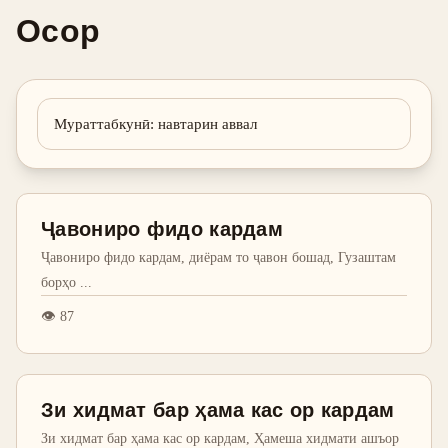
Осор
Мураттабкунӣ
:
навтарин аввал
Ҷавониро фидо кардам
Ҷавониро фидо кардам, диёрам то ҷавон бошад, Гузаштам
борҳо
...
👁
87
Зи хидмат бар ҳама кас ор кардам
Зи хидмат бар ҳама кас ор кардам, Ҳамеша хидмати ашъор