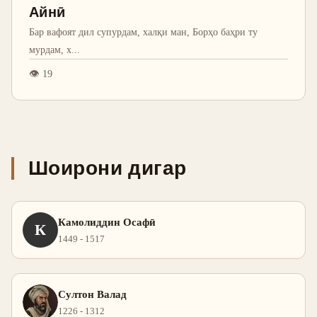
Айнӣ
Бар вафоят дил супурдам, халқи ман, Борҳо баҳри ту
мурдам, х
...
👁
19
Шоирони дигар
Камолиддин Осафӣ
К
1449 - 1517
Султон Валад
1226 - 1312