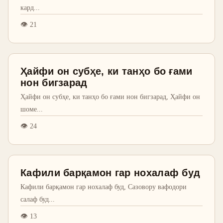
кард
...
👁
21
Ҳайфи он субҳе, ки танҳо бо ғами
нон бигзарад
Ҳайфи он субҳе, ки танҳо бо ғами нон бигзарад, Ҳайфи он
шоме
...
👁
24
Кафили барқамон гар нохалаф буд
Кафили барқамон гар нохалаф буд, Сазовору вафодори
салаф буд
...
👁
13