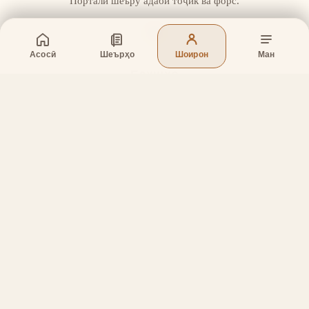
Портали шеъру адаби тоҷик ва форс.
Асосӣ
Шеърҳо
Шоирон
Ман
Бахшҳо
Асосӣ
Шеърҳо
Шоирон
Дар бораи лоиҳа
Тамос
Дастгирӣ
Тамос
Телефон
:
+998 (94) 334-39-57