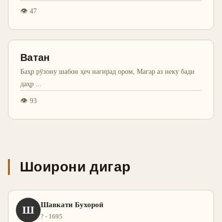
👁
47
Ватан
Баҳр рӯзону шабон ҳеч нагирад ором, Магар аз неку бади
даҳр
...
👁
93
Шоирони дигар
Шавкати Бухороӣ
Ш
? - 1695