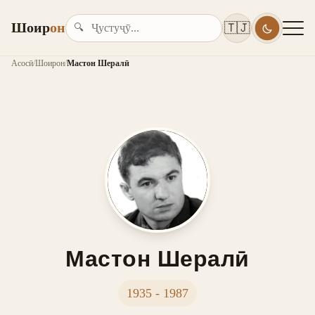
Шоир
он
🇹🇯
🔍
Асосӣ
/
Шоирон
/
Мастон Шералӣ
Мастон Шералӣ
1935 - 1987