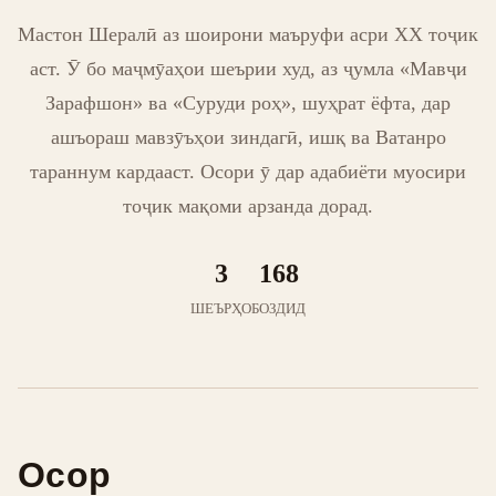
Мастон Шералӣ аз шоирони маъруфи асри XX тоҷик
аст. Ӯ бо маҷмӯаҳои шеърии худ, аз ҷумла «Мавҷи
Зарафшон» ва «Суруди роҳ», шуҳрат ёфта, дар
ашъораш мавзӯъҳои зиндагӣ, ишқ ва Ватанро
тараннум кардааст. Осори ӯ дар адабиёти муосири
тоҷик мақоми арзанда дорад.
3
168
ШЕЪРҲО
БОЗДИД
Осор