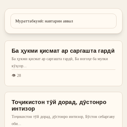
Мураттабкунӣ
:
навтарин аввал
Ба ҳукми қисмат ар саргашта гардӣ
Ба ҳукми қисмат ар саргашта гардӣ, Ба ногоҳе ба мулки
кӯҳсор
...
👁
28
Тоҷикистон тӯй дорад, дӯстонро
интизор
Тоҷикистон тӯй дорад, дӯстонро интизор, Бӯстон себаргаву
оби
...