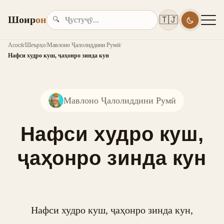
Шоир
он
🇹🇯
🔍
Асосӣ
/
Шеърҳо
/
Мавлоно Ҷалолиддини Румӣ
/
Нафси худро куш, ҷаҳонро зинда кун
Мавлоно Ҷалолиддини Румӣ
Нафси худро куш,
ҷаҳонро зинда кун
Нафси худро куш, ҷаҳонро зинда кун,
