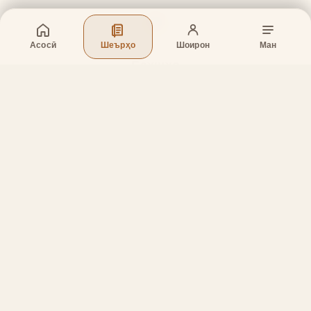
Асосӣ
Шеърҳо
Шоирон
Ман
Бахшҳо
Асосӣ
Шеърҳо
Шоирон
Дар бораи лоиҳа
Тамос
Дастгирӣ
Тамос
Телефон
:
+998 (94) 334-39-57