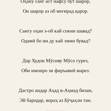
Оҳану санг аст нафсу бут шарор,

Он шарор аз об мегирад қарор.

Сангу оҳан з-об кай сокин шавад?

Одамӣ бо ин ду кай эмин бувад?

Дар Худои Мӯсиву Мӯсо гурез,

Оби имонро зи фиръавнӣ марез.

Дастро андар Аҳад в-Аҳмад бизан,

Эй бародар, вораҳ аз Бӯҷаҳли тан.