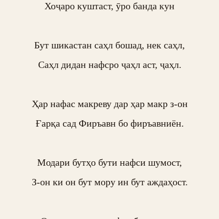
Хоҷаро куштаст, ӯро банда кун

Бут шикастан саҳл бошад, нек саҳл,

Саҳл дидан нафсро ҷаҳл аст, ҷаҳл.

Ҳар нафас макреву дар ҳар макр з-он

Ғарқа сад Фиръавн бо фиръавниён.

Модари бутҳо бути нафси шумост,

З-он ки он бут мору ин бут аждаҳост.
