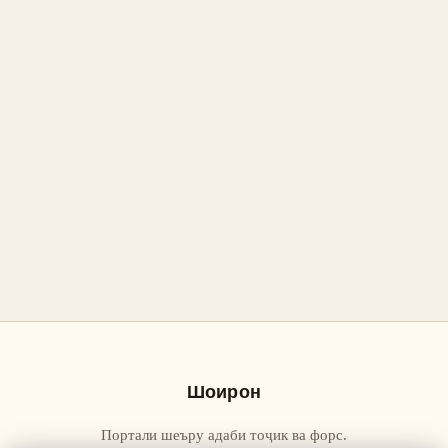
Шоирон
Портали шеъру адаби тоҷик ва форс.