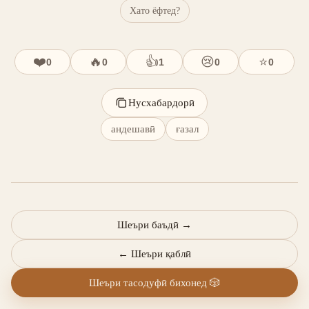
Хато ёфтед?
❤️
🔥
👍
😢
⭐
0
0
1
0
0
Нусхабардорӣ
андешавӣ
ғазал
Шеъри баъдӣ
→
←
Шеъри қаблӣ
Шеъри тасодуфӣ бихонед
🎲