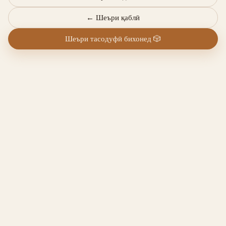
←
Шеъри қаблӣ
Шеъри тасодуфӣ бихонед
🎲