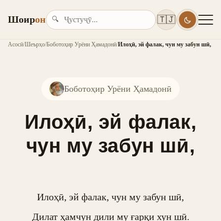
Шоир
он
🇹🇯
🔍
Асосӣ
/
Шеърҳо
/
Боботоҳир Урёни Ҳамадонӣ
/
Илоҳӣ, эй фалак, чун му забун шӣ,
Боботоҳир Урёни Ҳамадонӣ
Илоҳӣ, эй фалак,
чун му забун шӣ,
Илоҳӣ, эй фалак, чун му забун шӣ,

Дилат ҳамчун дили му ғарқи хун шӣ.
