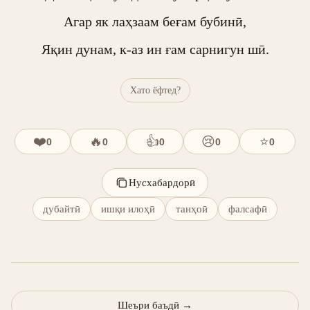
Агар як лаҳзаам беғам бубинӣ,

Яқин дунам, к-аз ин ғам сарнигун шӣ.
Хато ёфтед?
❤️
🔥
👍
😢
⭐
0
0
0
0
0
Нусхабардорӣ
дубайтӣ
ишқи илоҳӣ
танҳоӣ
фалсафӣ
Шеъри баъдӣ
→