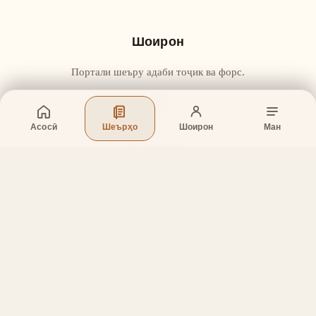
Шоирон
Портали шеъру адаби тоҷик ва форс.
Асосӣ
Шеърҳо
Шоирон
Ман
Бахшҳо
Асосӣ
Шеърҳо
Шоирон
Дар бораи лоиҳа
Тамос
Дастгирӣ