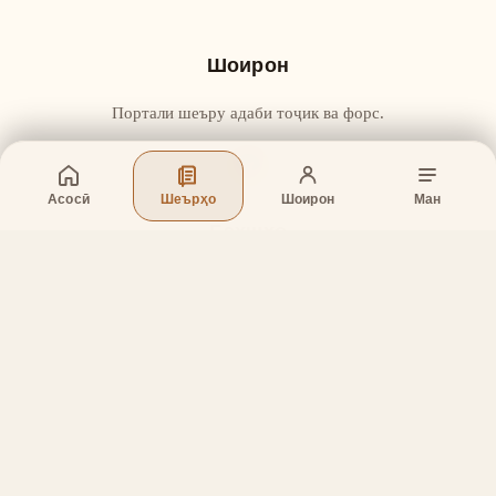
Шоирон
Портали шеъру адаби тоҷик ва форс.
Асосӣ
Шеърҳо
Шоирон
Ман
Бахшҳо
Асосӣ
Шеърҳо
Шоирон
Дар бораи лоиҳа
Тамос
Дастгирӣ