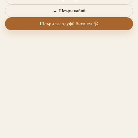
←
Шеъри қаблӣ
Шеъри тасодуфӣ бихонед
🎲