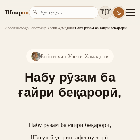
Шоир
он
🇹🇯
🔍
Асосӣ
/
Шеърҳо
/
Боботоҳир Урёни Ҳамадонӣ
/
Набу рӯзам ба ғайри беқарорӣ,
Боботоҳир Урёни Ҳамадонӣ
Набу рӯзам ба
ғайри беқарорӣ,
Набу рӯзам ба ғайри беқарорӣ,

Шавун бедорию афғону зорӣ.
