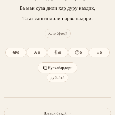
Ба ман сӯза дили ҳар дуру наздик,

Та аз сангиндилӣ парво надорӣ.
Хато ёфтед?
❤️
🔥
👍
😢
⭐
0
0
0
0
0
Нусхабардорӣ
дубайтӣ
Шеъри баъдӣ
→