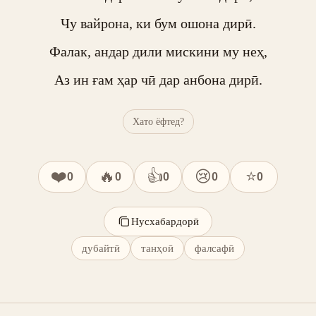
Чу вайрона, ки бум ошона дирӣ.

Фалак, андар дили мискини му неҳ,

Аз ин ғам ҳар чӣ дар анбона дирӣ.
Хато ёфтед?
❤️
🔥
👍
😢
⭐
0
0
0
0
0
Нусхабардорӣ
дубайтӣ
танҳоӣ
фалсафӣ