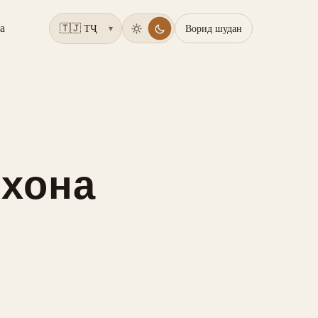
а
Ворид шудан
▾
 хона