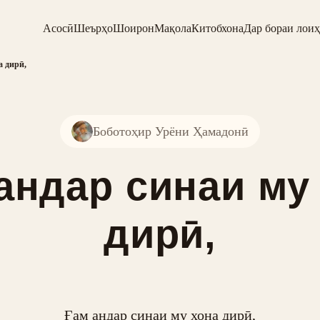
Асосӣ
Шеърҳо
Шоирон
Мақола
Китобхона
Дар бораи лоиҳ
а дирӣ,
Боботоҳир Урёни Ҳамадонӣ
андар синаи му
дирӣ,
Ғам андар синаи му хона дирӣ,
