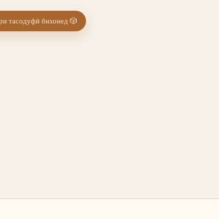
и тасодуфӣ бихонед
🎲