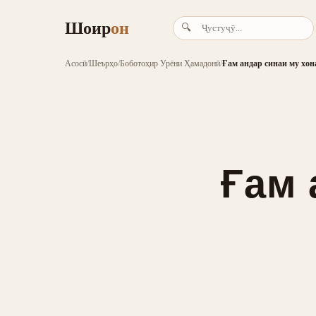
Шоир
он
🔍
Асосӣ
/
Шеърҳо
/
Боботоҳир Урёни Ҳамадонӣ
/
Ғам андар синаи му хон
Ғам 