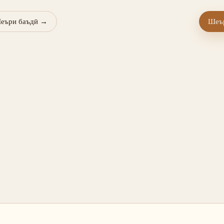
еъри баъдӣ
→
Шеър