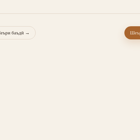
еъри баъдӣ
→
Шеър