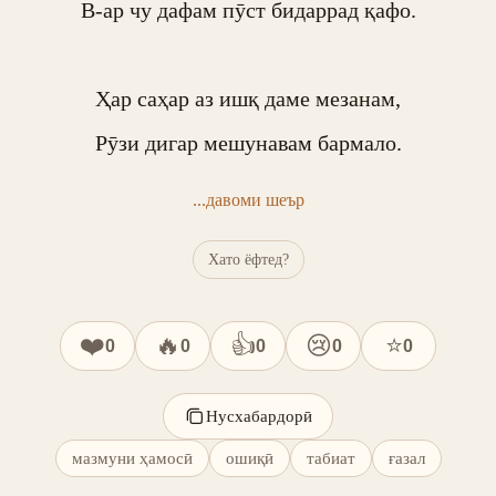
В-ар чу дафам пӯст бидаррад қафо.

Ҳар саҳар аз ишқ даме мезанам,

Рӯзи дигар мешунавам бармало.
...давоми шеър
Хато ёфтед?
❤️
🔥
👍
😢
⭐
0
0
0
0
0
Нусхабардорӣ
мазмуни ҳамосӣ
ошиқӣ
табиат
ғазал