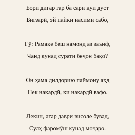
Бори дигар гар ба сари кӯи дӯст

Бигзарӣ, эй пайки насими сабо,

Гӯ: Рамақе беш намонд аз заъиф,

Чанд кунад сурати беҷон бақо?

Он ҳама дилдорию паймону аҳд

Нек накардӣ, ки накардӣ вафо.

Лекин, агар даври висоле бувад,

Сулҳ фаромӯш кунад моҷаро.
