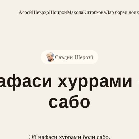
Асосӣ
Шеърҳо
Шоирон
Мақола
Китобхона
Дар бораи лоиҳ
Саъдии Шерозӣ
афаси хуррами
сабо
Эй нафаси хуррами боди сабо,
