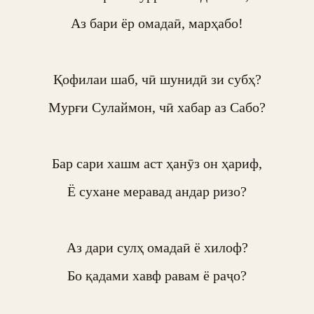
Аз бари ёр омадаӣ, марҳабо!

Қофилаи шаб, чӣ шунидӣ зи субҳ?

Мурғи Сулаймон, чӣ хабар аз Сабо?

Бар сари хашм аст ҳанӯз он ҳариф,

Ё сухане меравад андар ризо?

Аз дари сулҳ омадаӣ ё хилоф?

Бо қадами хавф равам ё раҷо?
