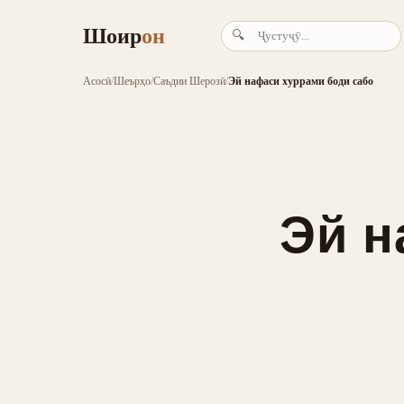
Шоир
он
🔍
Асосӣ
/
Шеърҳо
/
Саъдии Шерозӣ
/
Эй нафаси хуррами боди сабо
Эй н