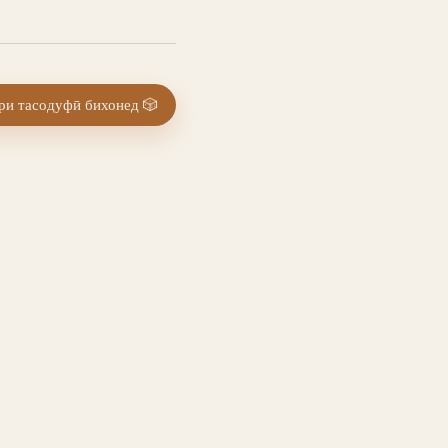
и тасодуфӣ бихонед
🎲