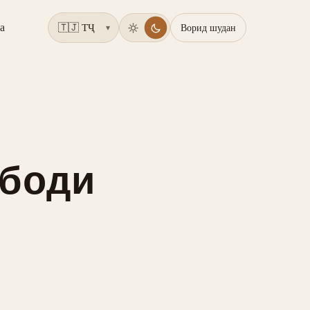
а
Ворид шудан
▾
 боди