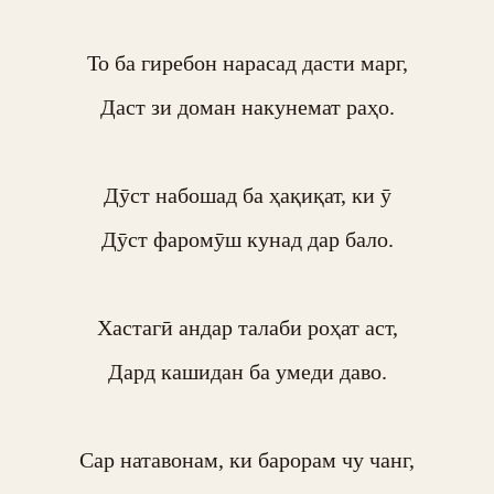
То ба гиребон нарасад дасти марг,

Даст зи доман накунемат раҳо.

Дӯст набошад ба ҳақиқат, ки ӯ

Дӯст фаромӯш кунад дар бало.

Хастагӣ андар талаби роҳат аст,

Дард кашидан ба умеди даво.

Сар натавонам, ки барорам чу чанг,
