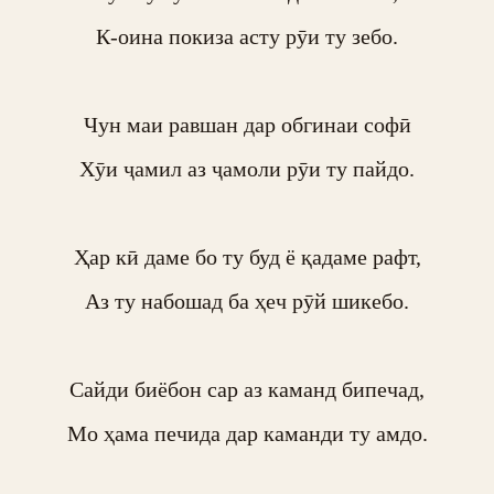
К-оина покиза асту рӯи ту зебо.

Чун маи равшан дар обгинаи софӣ

Хӯи ҷамил аз ҷамоли рӯи ту пайдо.

Ҳар кӣ даме бо ту буд ё қадаме рафт,

Аз ту набошад ба ҳеч рӯй шикебо.

Сайди биёбон сар аз каманд бипечад,

Мо ҳама печида дар каманди ту амдо.
