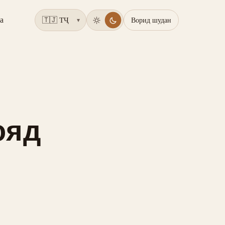
а
Ворид шудан
▾
ояд