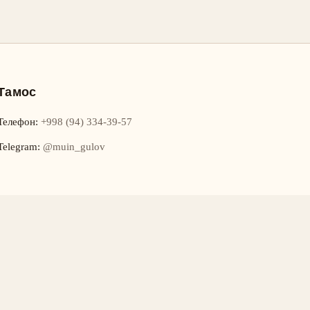
Тамос
Телефон
:
+998 (94) 334-39-57
Telegram:
@muin_gulov