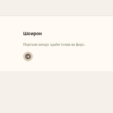
Шоирон
Портали шеъру адаби тоҷик ва форс.