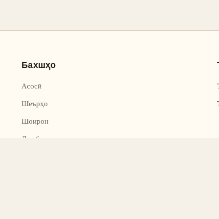
Бахшҳо
Асосӣ
Шеърҳо
Шоирон
Дар бораи лоиҳа
Тамос
Дастгирӣ