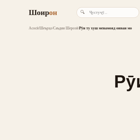
Шоир
он
🔍
Асосӣ
/
Шеърҳо
/
Саъдии Шерозӣ
/
Рӯи ту хуш менамояд оинаи мо
Рӯ