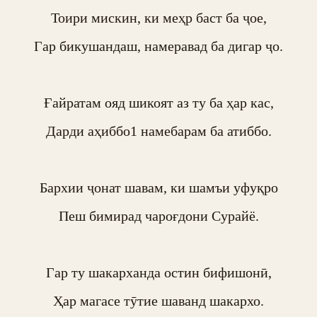
Тоири мискин, ки меҳр баст ба ҷое,

Гар бикушандаш, намеравад ба дигар ҷо.

Ғайратам ояд шикоят аз ту ба ҳар кас,

Дарди аҳиббо1 намебарам ба атиббо.

Бархии ҷонат шавам, ки шамъи уфуқро

Пеш бимирад чароғдони Сурайё.

Гар ту шакарханда остин бифишонӣ,

Ҳар магасе тӯтие шаванд шакархо.
