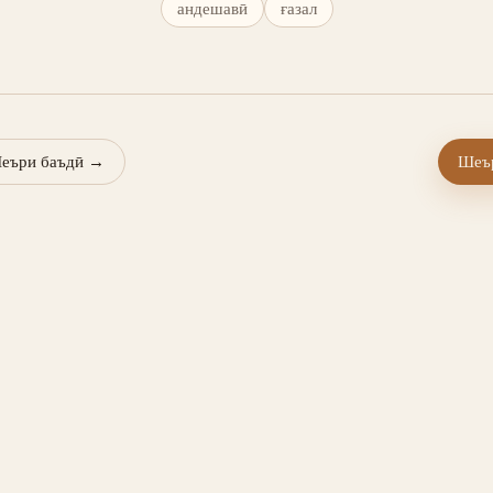
андешавӣ
ғазал
еъри баъдӣ
→
Шеър