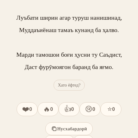
Луъбати ширин агар туруш нанишинад,

Муддаъиёнаш тамаъ кунанд ба ҳалво.

Марди тамошои боғи ҳусни ту Саъдист,

Даст фурӯмоягон баранд ба яғмо.
Хато ёфтед?
❤️
🔥
👍
😢
⭐
0
0
0
0
0
Нусхабардорӣ