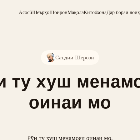
Асосӣ
Шеърҳо
Шоирон
Мақола
Китобхона
Дар бораи лоиҳ
Саъдии Шерозӣ
и ту хуш менам
оинаи мо
Рӯи ту хуш менамояд оинаи мо,
