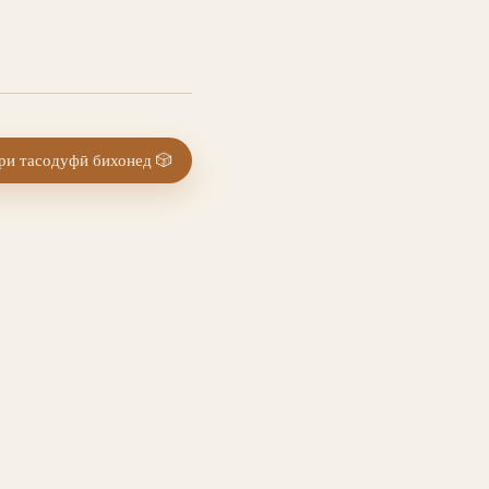
и тасодуфӣ бихонед
🎲