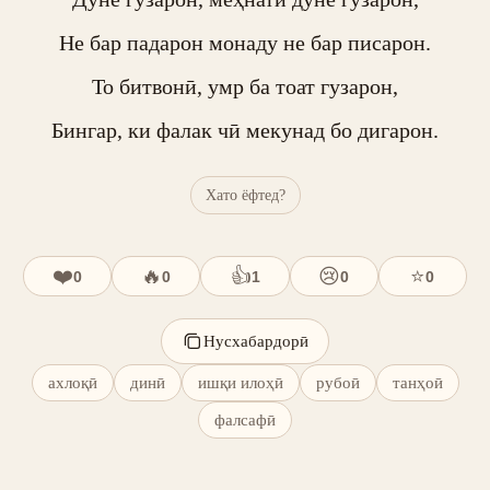
Не бар падарон монаду не бар писарон.

То битвонӣ, умр ба тоат гузарон,

Бингар, ки фалак чӣ мекунад бо дигарон.
Хато ёфтед?
❤️
🔥
👍
😢
⭐
0
0
1
0
0
Нусхабардорӣ
ахлоқӣ
динӣ
ишқи илоҳӣ
рубоӣ
танҳоӣ
фалсафӣ