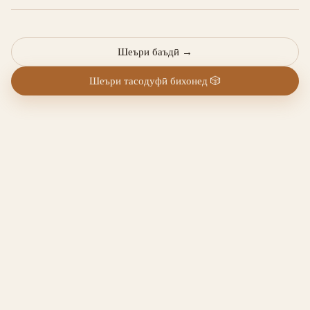
Шеъри баъдӣ
→
Шеъри тасодуфӣ бихонед
🎲