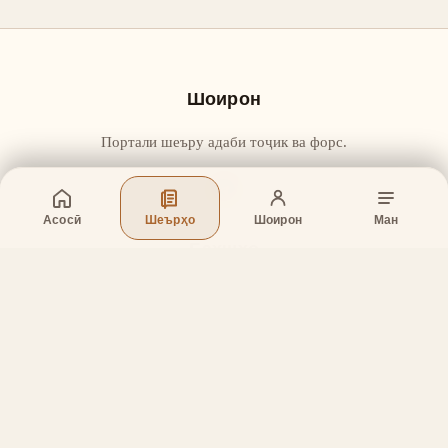
Шоирон
Портали шеъру адаби тоҷик ва форс.
Асосӣ
Шеърҳо
Шоирон
Ман
Бахшҳо
Асосӣ
Шеърҳо
Шоирон
Дар бораи лоиҳа
Тамос