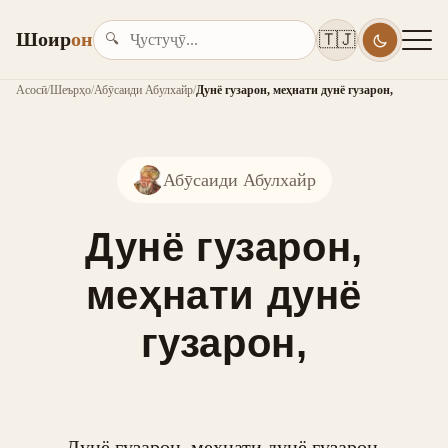
Шоир
он
🇹🇯
🔍
Асосӣ
/
Шеърҳо
/
Абӯсаиди Абулхайр
/
Дунё гузарон, меҳнати дунё гузарон,
Абӯсаиди Абулхайр
Дунё гузарон,
меҳнати дунё
гузарон,
Дунё гузарон, меҳнати дунё гузарон,
