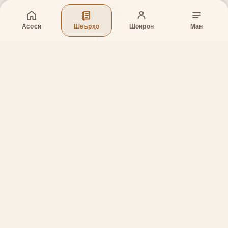
Асосӣ
Шеърҳо
Шоирон
Ман
Бахшҳо
Асосӣ
Шеърҳо
Шоирон
Дар бораи лоиҳа
Тамос
Дастгирӣ
Тамос
Телефон
:
+998 (94) 334-39-57
Telegram:
@muin_gulov