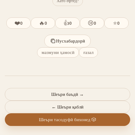
Хато ёфтед?
❤️
🔥
👍
😢
⭐
0
0
0
0
0
Нусхабардорӣ
мазмуни ҳамосӣ
ғазал
Шеъри баъдӣ
→
←
Шеъри қаблӣ
Шеъри тасодуфӣ бихонед
🎲