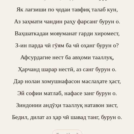
Як лағзиши по ҷодаи тавфиқ талаб кун,

Аз заҳмати чандин раҳу фарсанг бурун о.

Ваҳшаткадаи мовуманат гарди хиромест,

З-ин парда чӣ гӯям ба чӣ оҳанг бурун о?

Афсурдагие нест ба авҳоми тааллуқ,

Ҳарчанд шарар нестӣ, аз санг бурун о.

Дар нолаи хомушнафасон маслаҳате ҳаст,

Эй софии матлаб, нафасе занг бурун о.

Зиндонии андӯҳи тааллуқ натавон зист,

Бедил, дилат аз ҳар чӣ шавад танг, бурун о.