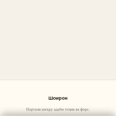
Шоирон
Портали шеъру адаби тоҷик ва форс.