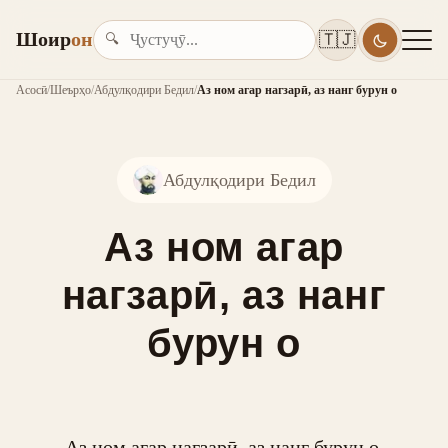
Шоир
он
🇹🇯
🔍
Асосӣ
/
Шеърҳо
/
Абдулқодири Бедил
/
Аз ном агар нагзарӣ, аз нанг бурун о
Абдулқодири Бедил
Аз ном агар
нагзарӣ, аз нанг
бурун о
Аз ном агар нагзарӣ, аз нанг бурун о,
