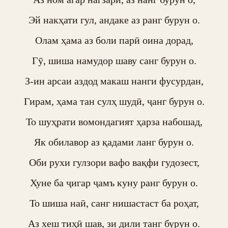
Эй накҳати гул, андаке аз ранг бурун о.

Олам ҳама аз боли парӣ оина дорад,

Гӯ, шиша намудор шаву санг бурун о.

З-ин арсаи аздод макаш нанги фусурдан,

Гирам, ҳама тан сулҳ шудӣ, ҷанг бурун о.

То шуҳрати вомондагият ҳарза набошад,

Як обилавор аз қадами ланг бурун о.

Оби рухи гулзори вафо вақфи гудозест,

Хуне ба ҷигар ҷамъ куну ранг бурун о.

То шиша наӣ, санг нишастаст ба роҳат,

Аз хеш тиҳӣ шав, зи дили танг бурун о.
