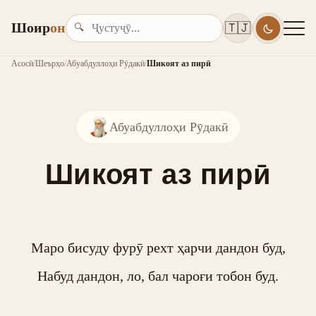
Шоир
он
🇹🇯
🔍
Асосӣ
/
Шеърҳо
/
Абуабдуллоҳи Рӯдакӣ
/
Шикоят аз пирӣ
Абуабдуллоҳи Рӯдакӣ
Шикоят аз пирӣ
Маро бисуду фурӯ рехт ҳарчи дандон буд,

Набуд дандон, ло, бал чароғи тобон буд.
