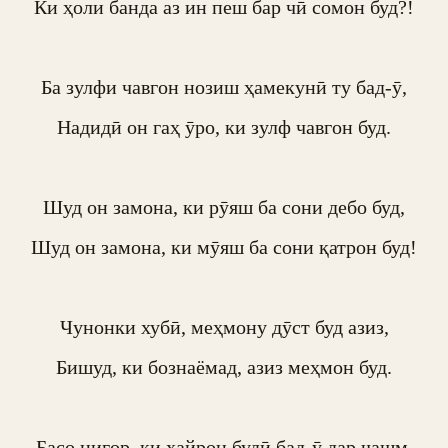
Ки ҳоли банда аз ин пеш бар чӣ сомон буд?!

Ба зулфи чавгон нозиш ҳамекунӣ ту бад-ӯ,

Надидӣ он гаҳ ӯро, ки зулф чавгон буд.

Шуд он замона, ки рӯяш ба сони дебо буд,

Шуд он замона, ки мӯяш ба сони қатрон буд!

Чунонки хубӣ, меҳмону дӯст буд азиз,

Бишуд, ки бознаёмад, азиз меҳмон буд.

Басо нигор, ки ҳайрон будӣ бад-ӯ дар чашм,
