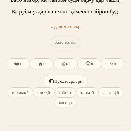
Ба рӯйи ӯ-дар чашмаш ҳамеша ҳайрон буд.
...давоми шеър
Хато ёфтед?
❤️
🔥
👍
😢
⭐
1
0
0
0
0
Нусхабардорӣ
иҷтимоӣ
ошиқӣ
табиат
танҳоӣ
фалсафӣ
қасида