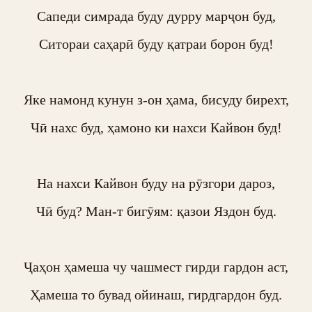
Сапеди симрада буду дурру марҷон буд,

Ситораи саҳарӣ буду қатраи борон буд!

Яке намонд кунун з-он ҳама, бисуду бирехт,

Чӣ нахс буд, ҳамоно ки нахси Кайвон буд!

На нахси Кайвон буду на рӯзгори дароз,

Чӣ буд? Ман-т бигӯям: қазои Яздон буд.

Ҷаҳон ҳамеша чу чашмест гирди гардон аст,

Ҳамеша то бувад ойинаш, гирдгардон буд.
