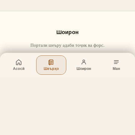
Шоирон
Портали шеъру адаби тоҷик ва форс.
Асосӣ
Шеърҳо
Шоирон
Ман
Бахшҳо
Асосӣ
Шеърҳо
Шоирон
Дар бораи лоиҳа
Тамос