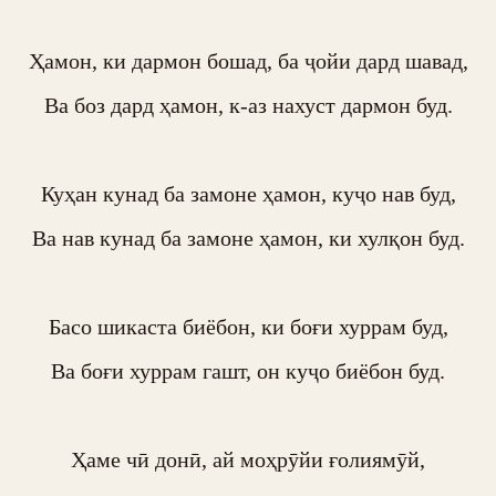
Ҳамон, ки дармон бошад, ба ҷойи дард шавад,

Ва боз дард ҳамон, к-аз нахуст дармон буд.

Куҳан кунад ба замоне ҳамон, куҷо нав буд,

Ва нав кунад ба замоне ҳамон, ки хулқон буд.

Басо шикаста биёбон, ки боғи хуррам буд,

Ва боғи хуррам гашт, он куҷо биёбон буд.

Ҳаме чӣ донӣ, ай моҳрӯйи ғолиямӯй,
