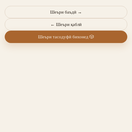
Шеъри баъдӣ
→
←
Шеъри қаблӣ
Шеъри тасодуфӣ бихонед
🎲