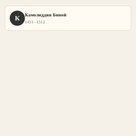
Камолиддин Биноӣ
К
1453 - 1512