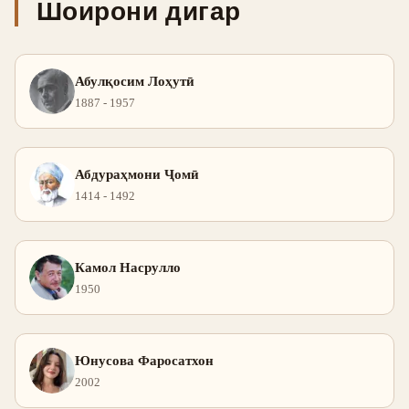
Шоирони дигар
Абулқосим Лоҳутӣ
1887 - 1957
Абдураҳмони Ҷомӣ
1414 - 1492
Камол Насрулло
1950
Юнусова Фаросатхон
2002