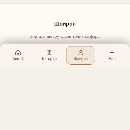
Шоирон
Портали шеъру адаби тоҷик ва форс.
Асосӣ
Шеърҳо
Шоирон
Ман
Бахшҳо
Асосӣ
Шеърҳо
Шоирон
Дар бораи лоиҳа
Тамос