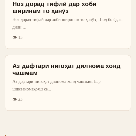
Ноз дорад тифлӣ дар хоби
ширинам то ҳанӯз
Ноз дорад тифлӣ дар хоби ширинам то ҳанӯз, Шод бо ёдаш
дили
...
👁
15
Аз дафтари нигоҳат дилнома хонд
чашмам
Аз дафтари нигоҳат дилнома хонд чашмам, Бар
шикваномаҳояш се
...
👁
23