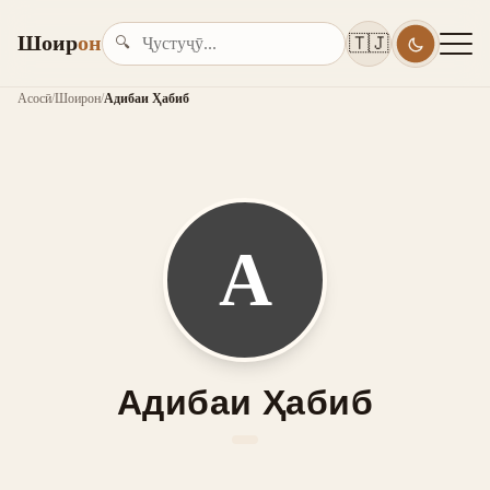
Шоир
он
🇹🇯
🔍
Асосӣ
/
Шоирон
/
Адибаи Ҳабиб
А
Адибаи Ҳабиб