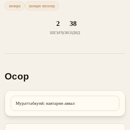
шоира
шоири муосир
2
38
ШЕЪРҲО
БОЗДИД
Осор
Мураттабкунӣ
:
навтарин аввал