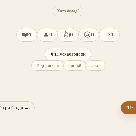
Хато ёфтед?
❤️
🔥
👍
😢
⭐
1
0
0
0
0
Нусхабардорӣ
Тоҷикистон
ошиқӣ
ғазал
еъри баъдӣ
→
Шеър