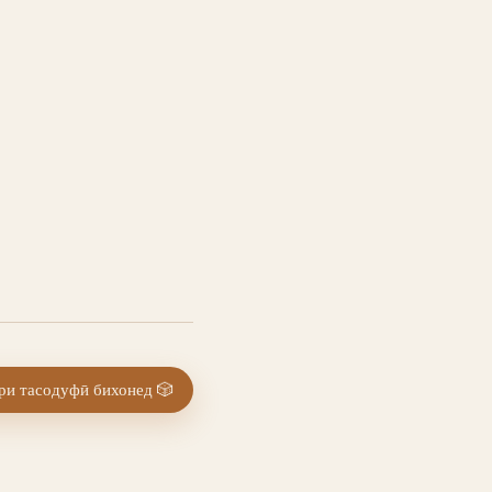
и тасодуфӣ бихонед
🎲