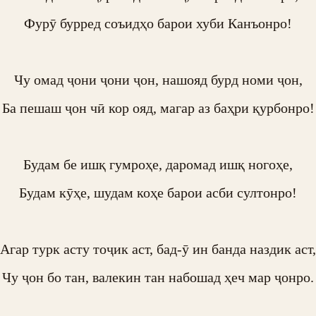
Фурӯ бурред соъидҳо барои хуби Канъонро!

Чу омад ҷони ҷони ҷон, нашояд бурд номи ҷон,

Ба пешаш ҷон чӣ кор ояд, магар аз баҳри қурбонро!

Будам бе ишқ гумроҳе, даромад ишқ ногоҳе,

Будам кӯҳе, шудам коҳе барои асби султонро!

Агар турк асту тоҷик аст, бад-ӯ ин банда наздик аст,

Чу ҷон бо тан, валекин тан набошад ҳеч мар ҷонро.
