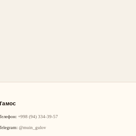
Тамос
Телефон
:
+998 (94) 334-39-57
Telegram:
@muin_gulov