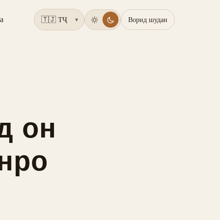
а
Ворид шудан
▾
д он
онро