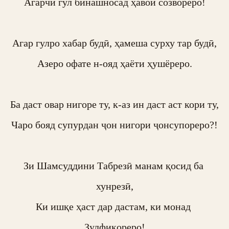
Агарчи гул бинашносад ҳавои созвореро!

Агар гулро хабар будӣ, ҳамеша сурху тар будӣ,

Азеро офате н-ояд ҳаёти ҳушёреро.

Ба даст овар нигоре ту, к-аз ин даст аст кори ту,

Чаро бояд супурдан ҷон нигори ҷонсупореро?!

Зи Шамсуддини Табрезӣ манам қосид ба 
хунрезӣ,

Ки ишқе ҳаст дар дастам, ки монад 
Зулфиқореро!