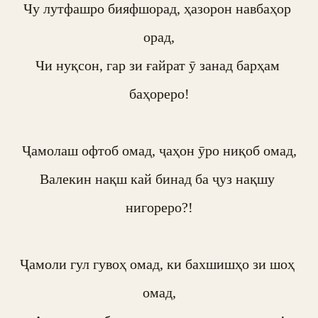
Чу лутфашро бияфшорад, ҳазорон навбаҳор 
орад,

Чи нуқсон, гар зи ғайрат ӯ занад барҳам 
баҳореро!

Ҷамолаш офтоб омад, ҷаҳон ӯро ниқоб омад,

Валекин нақш кай бинад ба ҷуз нақшу 
нигореро?!

Ҷамоли гул гувоҳ омад, ки бахшишҳо зи шоҳ 
омад,
