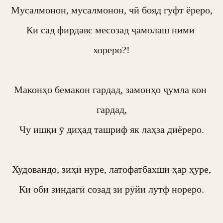
Мусалмонон, мусалмонон, чӣ бояд гуфт ёреро,

Ки сад фирдавс месозад ҷамолаш ними 
хореро?!

Маконҳо бемакон гардад, замонҳо ҷумла кон 
гардад,

Чу ишқи ӯ диҳад ташриф як лаҳза диёреро.

Худовандо, зиҳӣ нуре, латофатбахши ҳар ҳуре,

Ки оби зиндагӣ созад зи рӯйи лутф нореро.
