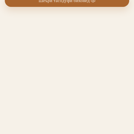
Шеъри тасодуфӣ бихонед
🎲