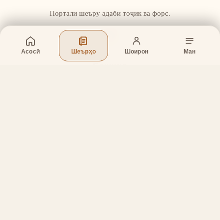
Портали шеъру адаби тоҷик ва форс.
Асосӣ
Шеърҳо
Шоирон
Ман
Бахшҳо
Асосӣ
Шеърҳо
Шоирон
Дар бораи лоиҳа
Тамос
Дастгирӣ
Тамос