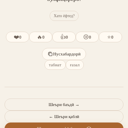
Хато ёфтед?
❤️
🔥
👍
😢
⭐
0
0
0
0
0
Нусхабардорӣ
табиат
ғазал
Шеъри баъдӣ
→
←
Шеъри қаблӣ