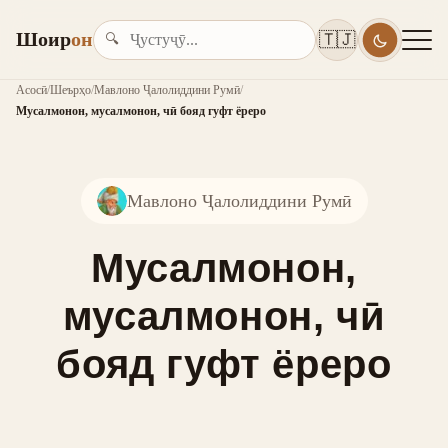
Шоир
он
🇹🇯
🔍
Асосӣ
/
Шеърҳо
/
Мавлоно Ҷалолиддини Румӣ
/
Мусалмонон, мусалмонон, чӣ бояд гуфт ёреро
Мавлоно Ҷалолиддини Румӣ
Мусалмонон,
мусалмонон, чӣ
бояд гуфт ёреро