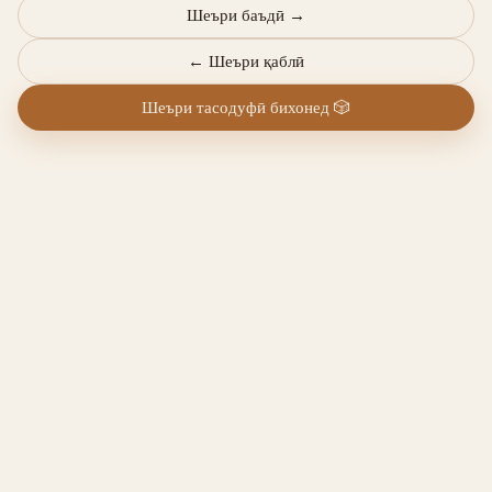
Шеъри баъдӣ
→
←
Шеъри қаблӣ
Шеъри тасодуфӣ бихонед
🎲