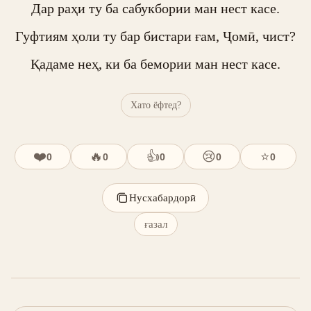
Дар раҳи ту ба сабукбории ман нест касе.

Гуфтиям ҳоли ту бар бистари ғам, Ҷомӣ, чист?

Қадаме неҳ, ки ба бемории ман нест касе.
Хато ёфтед?
❤️
🔥
👍
😢
⭐
0
0
0
0
0
Нусхабардорӣ
ғазал