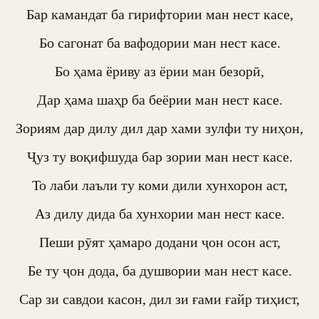
Бар камандат ба гирифтории ман нест касе,

Бо сагонат ба вафодории ман нест касе.

Бо ҳама ёриву аз ёрии ман безорӣ,

Дар ҳама шаҳр ба беёрии ман нест касе.

Зориям дар дилу дил дар хами зулфи ту ниҳон,

Ҷуз ту воқифшуда бар зории ман нест касе.

То лаби лаъли ту коми дили хунхорон аст,

Аз дилу дида ба хунхории ман нест касе.

Пеши рӯят ҳамаро додани ҷон осон аст,

Бе ту ҷон дода, ба душвории ман нест касе.

Сар зи савдои касон, дил зи ғами ғайр тиҳист,
