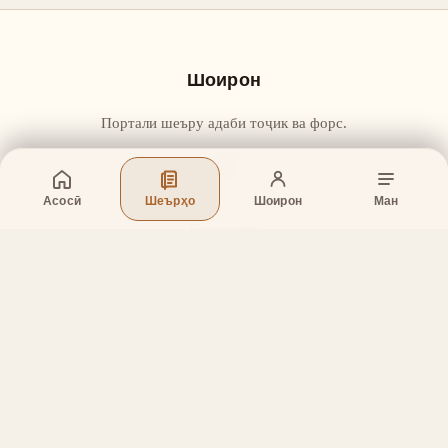
Шоирон
Портали шеъру адаби тоҷик ва форс.
Асосӣ
Шеърҳо
Шоирон
Ман
Бахшҳо
Асосӣ
Шеърҳо
Шоирон
Дар бораи лоиҳа
Тамос