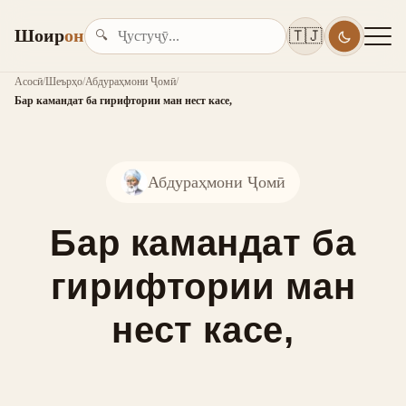
Шоир
он
🇹🇯
🔍
Асосӣ
/
Шеърҳо
/
Абдураҳмони Ҷомӣ
/
Бар камандат ба гирифтории ман нест касе,
Абдураҳмони Ҷомӣ
Бар камандат ба
гирифтории ман
нест касе,